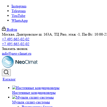
Instagram
Telegram
YouTube
WhatsApp
Войти
Москва, Дмитровское ш. 163А, ТЦ Рио, этаж -1; Пн-Вс: 10:00-2
+7 495 665-02-02
+7 495 665-02-02
Заказать звонок
info@neo-climat.ru
Каталог
Настенные кондиционеры
Мульти сплит-системы
Внутренние блоки