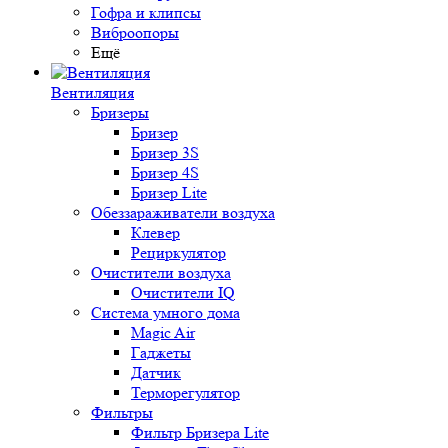
Гофра и клипсы
Виброопоры
Ещё
Вентиляция
Бризеры
Бризер
Бризер 3S
Бризер 4S
Бризер Lite
Обеззараживатели воздуха
Клевер
Рециркулятор
Очистители воздуха
Очистители IQ
Система умного дома
Magic Air
Гаджеты
Датчик
Терморегулятор
Фильтры
Фильтр Бризера Lite