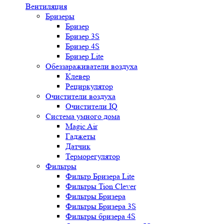
Вентиляция
Бризеры
Бризер
Бризер 3S
Бризер 4S
Бризер Lite
Обеззараживатели воздуха
Клевер
Рециркулятор
Очистители воздуха
Очистители IQ
Система умного дома
Magic Air
Гаджеты
Датчик
Терморегулятор
Фильтры
Фильтр Бризера Lite
Фильтры Tion Clever
Фильтры Бризера
Фильтры Бризера 3S
Фильтры бризера 4S