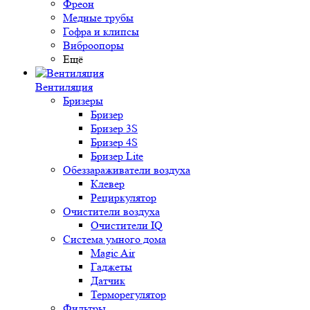
Фреон
Медные трубы
Гофра и клипсы
Виброопоры
Ещё
Вентиляция
Бризеры
Бризер
Бризер 3S
Бризер 4S
Бризер Lite
Обеззараживатели воздуха
Клевер
Рециркулятор
Очистители воздуха
Очистители IQ
Система умного дома
Magic Air
Гаджеты
Датчик
Терморегулятор
Фильтры