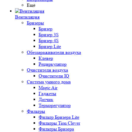
Ещё
Вентиляция
Бризеры
Бризер
Бризер 3S
Бризер 4S
Бризер Lite
Обеззараживатели воздуха
Клевер
Рециркулятор
Очистители воздуха
Очистители IQ
Система умного дома
Magic Air
Гаджеты
Датчик
Терморегулятор
Фильтры
Фильтр Бризера Lite
Фильтры Tion Clever
Фильтры Бризера