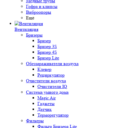
Медные трубы
Гофра и клипсы
Виброопоры
Ещё
Вентиляция
Бризеры
Бризер
Бризер 3S
Бризер 4S
Бризер Lite
Обеззараживатели воздуха
Клевер
Рециркулятор
Очистители воздуха
Очистители IQ
Система умного дома
Magic Air
Гаджеты
Датчик
Терморегулятор
Фильтры
Фильтр Бризера Lite