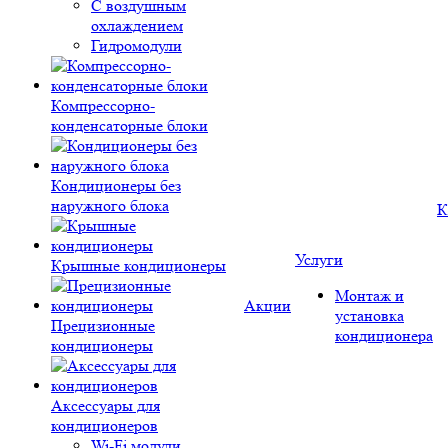
С воздушным
охлаждением
Гидромодули
Компрессорно-
конденсаторные блоки
Кондиционеры без
наружного блока
К
Услуги
Крышные кондиционеры
Монтаж и
Акции
установка
Прецизионные
кондиционера
кондиционеры
Аксессуары для
кондиционеров
Wi-Fi модули