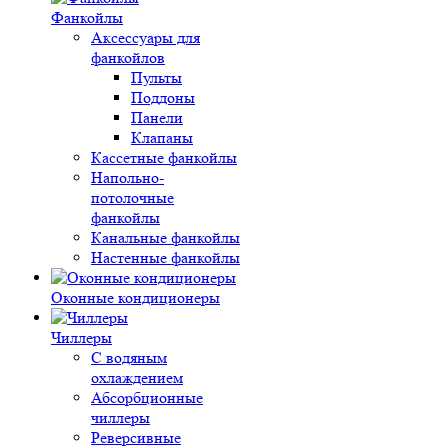
Фанкойлы
Аксессуары для
фанкойлов
Пульты
Поддоны
Панели
Клапаны
Кассетные фанкойлы
Напольно-
потолочные
фанкойлы
Канальные фанкойлы
Настенные фанкойлы
Оконные кондиционеры
Чиллеры
С водяным
охлаждением
Абсорбционные
чиллеры
Реверсивные