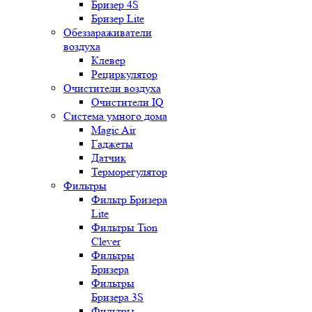
Бризер 4S
Бризер Lite
Обеззараживатели
воздуха
Клевер
Рециркулятор
Очистители воздуха
Очистители IQ
Система умного дома
Magic Air
Гаджеты
Датчик
Терморегулятор
Фильтры
Фильтр Бризера
Lite
Фильтры Tion
Clever
Фильтры
Бризера
Фильтры
Бризера 3S
Фильтры