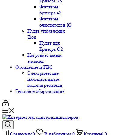
Бризера 3S
Фильтры
бризера 4S
Фильтры
очистителей IQ
Пульт управления
Tion
Пульт для
Бризера O2
Нагревательный
элемент
Отопление и ГВС
Электрические
накопительные
водонагреватели
Тепловое оборудование
Сравнение
0
В избранном
0
Корзина
0
0