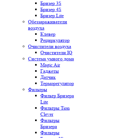
Бризер 3S
Бризер 4S
Бризер Lite
Обеззараживатели
воздуха
Клевер
Рециркулятор
Очистители воздуха
Очистители IQ
Система умного дома
Magic Air
Гаджеты
Датчик
Терморегулятор
Фильтры
Фильтр Бризера
Lite
Фильтры Tion
Clever
Фильтры
Бризера
Фильтры