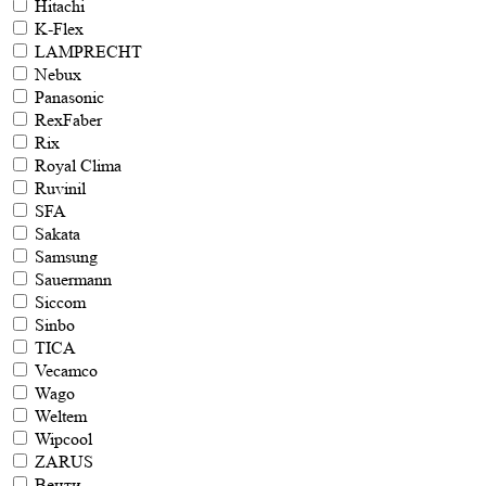
Hitachi
K-Flex
LAMPRECHT
Nebux
Panasonic
RexFaber
Rix
Royal Clima
Ruvinil
SFA
Sakata
Samsung
Sauermann
Siccom
Sinbo
TICA
Vecamco
Wago
Weltem
Wipcool
ZARUS
Венти