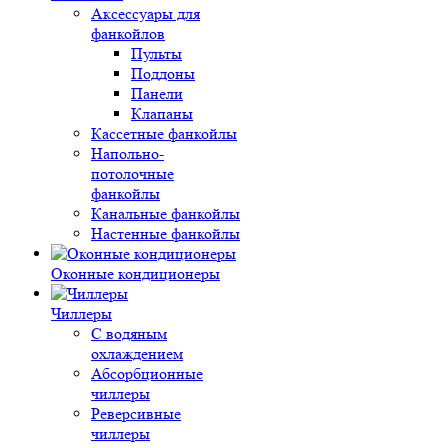
Аксессуары для
фанкойлов
Пульты
Поддоны
Панели
Клапаны
Кассетные фанкойлы
Напольно-
потолочные
фанкойлы
Канальные фанкойлы
Настенные фанкойлы
Оконные кондиционеры
Чиллеры
С водяным
охлаждением
Абсорбционные
чиллеры
Реверсивные
чиллеры