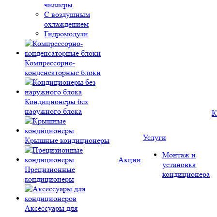
чиллеры
С воздушным
охлаждением
Гидромодули
Компрессорно-
конденсаторные блоки
Кондиционеры без
наружного блока
К
Услуги
Крышные кондиционеры
Монтаж и
Акции
установка
Прецизионные
кондиционера
кондиционеры
Аксессуары для