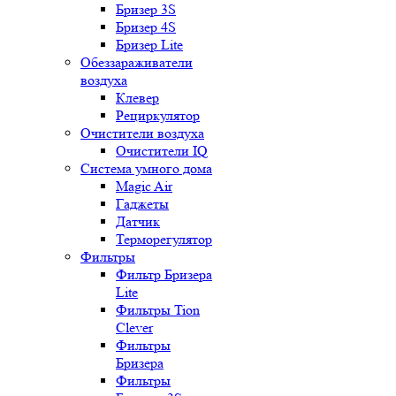
Бризер 3S
Бризер 4S
Бризер Lite
Обеззараживатели
воздуха
Клевер
Рециркулятор
Очистители воздуха
Очистители IQ
Система умного дома
Magic Air
Гаджеты
Датчик
Терморегулятор
Фильтры
Фильтр Бризера
Lite
Фильтры Tion
Clever
Фильтры
Бризера
Фильтры