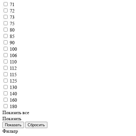
71
72
73
75
80
85
90
100
106
110
112
115
125
130
140
160
180
Показать все
Показать
Сбросить
Фильтр