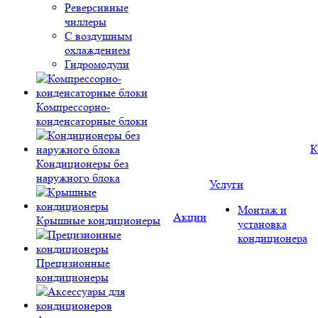
Реверсивные
чиллеры
С воздушным
охлаждением
Гидромодули
Компрессорно-
конденсаторные блоки
К
Кондиционеры без
наружного блока
Услуги
Монтаж и
Акции
Крышные кондиционеры
установка
кондиционера
Прецизионные
кондиционеры