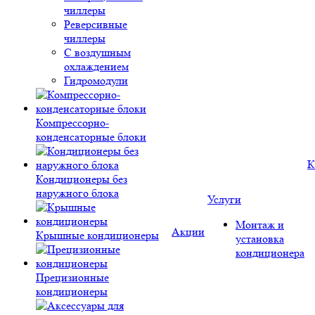
чиллеры
Реверсивные
чиллеры
С воздушным
охлаждением
Гидромодули
Компрессорно-
конденсаторные блоки
К
Кондиционеры без
наружного блока
Услуги
Монтаж и
Акции
Крышные кондиционеры
установка
кондиционера
Прецизионные
кондиционеры