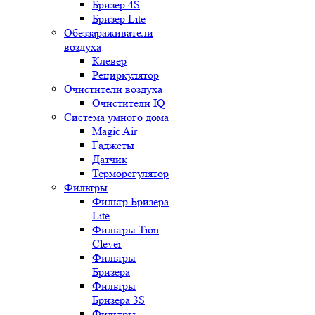
Бризер 4S
Бризер Lite
Обеззараживатели
воздуха
Клевер
Рециркулятор
Очистители воздуха
Очистители IQ
Система умного дома
Magic Air
Гаджеты
Датчик
Терморегулятор
Фильтры
Фильтр Бризера
Lite
Фильтры Tion
Clever
Фильтры
Бризера
Фильтры
Бризера 3S
Фильтры