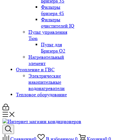
Бризера 3S
Фильтры
бризера 4S
Фильтры
очистителей IQ
Пульт управления
Tion
Пульт для
Бризера O2
Нагревательный
элемент
Отопление и ГВС
Электрические
накопительные
водонагреватели
Тепловое оборудование
Сравнение
0
В избранном
0
Корзина
0
0