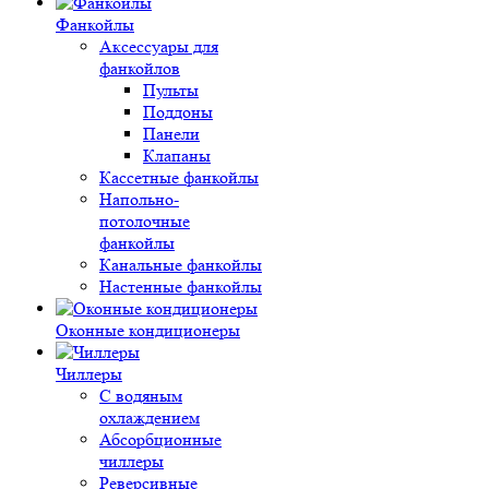
Фанкойлы
Аксессуары для
фанкойлов
Пульты
Поддоны
Панели
Клапаны
Кассетные фанкойлы
Напольно-
потолочные
фанкойлы
Канальные фанкойлы
Настенные фанкойлы
Оконные кондиционеры
Чиллеры
С водяным
охлаждением
Абсорбционные
чиллеры
Реверсивные