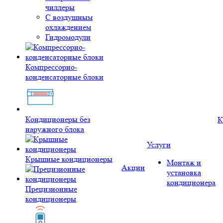
чиллеры
С воздушным
охлаждением
Гидромодули
Компрессорно-
конденсаторные блоки
Кондиционеры без
К
наружного блока
Услуги
Крышные кондиционеры
Монтаж и
Акции
установка
кондиционера
Прецизионные
кондиционеры