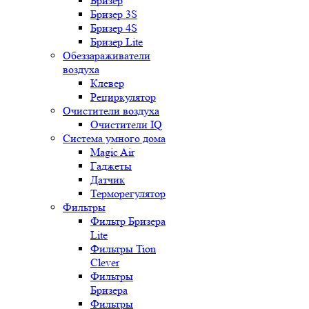
Бризер
Бризер 3S
Бризер 4S
Бризер Lite
Обеззараживатели
воздуха
Клевер
Рециркулятор
Очистители воздуха
Очистители IQ
Система умного дома
Magic Air
Гаджеты
Датчик
Терморегулятор
Фильтры
Фильтр Бризера
Lite
Фильтры Tion
Clever
Фильтры
Бризера
Фильтры