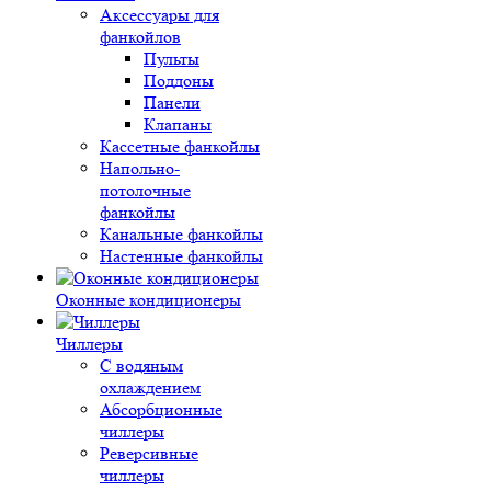
Аксессуары для
фанкойлов
Пульты
Поддоны
Панели
Клапаны
Кассетные фанкойлы
Напольно-
потолочные
фанкойлы
Канальные фанкойлы
Настенные фанкойлы
Оконные кондиционеры
Чиллеры
С водяным
охлаждением
Абсорбционные
чиллеры
Реверсивные
чиллеры