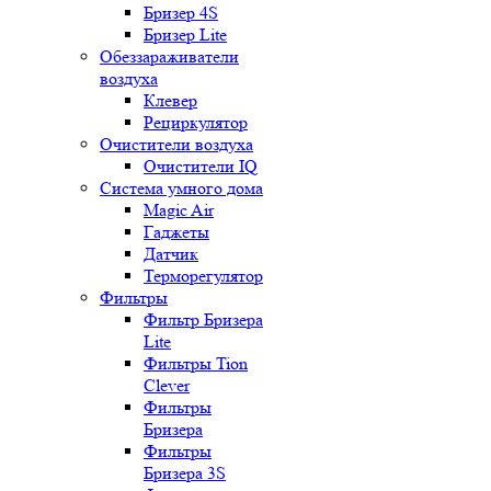
Бризер 4S
Бризер Lite
Обеззараживатели
воздуха
Клевер
Рециркулятор
Очистители воздуха
Очистители IQ
Система умного дома
Magic Air
Гаджеты
Датчик
Терморегулятор
Фильтры
Фильтр Бризера
Lite
Фильтры Tion
Clever
Фильтры
Бризера
Фильтры
Бризера 3S