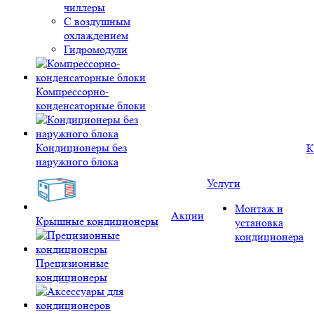
чиллеры
С воздушным
охлаждением
Гидромодули
Компрессорно-
конденсаторные блоки
Кондиционеры без
К
наружного блока
Услуги
Монтаж и
Акции
Крышные кондиционеры
установка
кондиционера
Прецизионные
кондиционеры