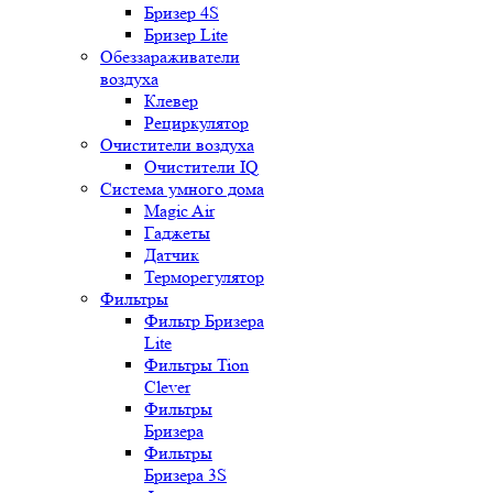
Бризер 4S
Бризер Lite
Обеззараживатели
воздуха
Клевер
Рециркулятор
Очистители воздуха
Очистители IQ
Система умного дома
Magic Air
Гаджеты
Датчик
Терморегулятор
Фильтры
Фильтр Бризера
Lite
Фильтры Tion
Clever
Фильтры
Бризера
Фильтры
Бризера 3S