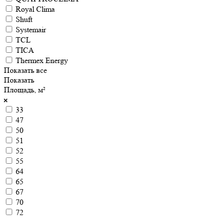
Royal Clima
Shuft
Systemair
TCL
TICA
Thermex Energy
Показать все
Показать
Площадь, м²
33
47
50
51
52
55
64
65
67
70
72