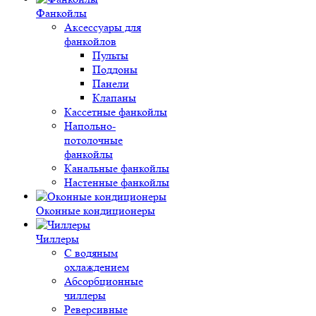
Фанкойлы
Аксессуары для
фанкойлов
Пульты
Поддоны
Панели
Клапаны
Кассетные фанкойлы
Напольно-
потолочные
фанкойлы
Канальные фанкойлы
Настенные фанкойлы
Оконные кондиционеры
Чиллеры
С водяным
охлаждением
Абсорбционные
чиллеры
Реверсивные