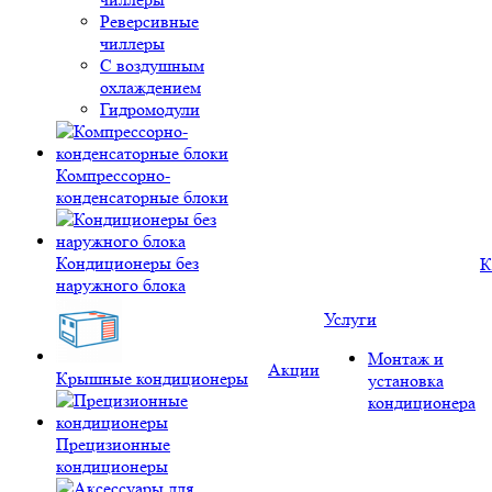
Реверсивные
чиллеры
С воздушным
охлаждением
Гидромодули
Компрессорно-
конденсаторные блоки
Кондиционеры без
К
наружного блока
Услуги
Монтаж и
Акции
Крышные кондиционеры
установка
кондиционера
Прецизионные
кондиционеры