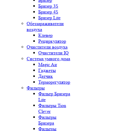
Бризер
Бризер 3S
Бризер 4S
Бризер Lite
Обеззараживатели
воздуха
Клевер
Рециркулятор
Очистители воздуха
Очистители IQ
Система умного дома
Magic Air
Гаджеты
Датчик
Терморегулятор
Фильтры
Фильтр Бризера
Lite
Фильтры Tion
Clever
Фильтры
Бризера
Фильтры