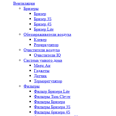
Вентиляция
Бризеры
Бризер
Бризер 3S
Бризер 4S
Бризер Lite
Обеззараживатели воздуха
Клевер
Рециркулятор
Очистители воздуха
Очистители IQ
Система умного дома
Magic Air
Гаджеты
Датчик
Терморегулятор
Фильтры
Фильтр Бризера Lite
Фильтры Tion Clever
Фильтры Бризера
Фильтры Бризера 3S
Фильтры бризера 4S