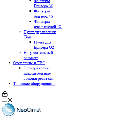
Фильтры
Бризера 3S
Фильтры
бризера 4S
Фильтры
очистителей IQ
Пульт управления
Tion
Пульт для
Бризера O2
Нагревательный
элемент
Отопление и ГВС
Электрические
накопительные
водонагреватели
Тепловое оборудование