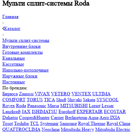
Мульти сплит-системы Roda
Главная
-
Каталог
-
Мульти сплит-системы
Внутренние блоки
Готовые комплекты
Канальные
Кассетные
Напольно-потолочные
Наружные блоки
Настенные
По брендам:
Бирюса
Zanussi
VIVAX
VETERO
VENTEX
ULTIMA
COMFORT
TORUS
TICA
Shuft
Shivaki
Sakata
SYSCOOL
Rovex
Roda
Panasonic
Marsa
MITSUBISHI
Loriot
Lessar
Lanzkraft
JAX
ISHIMATSU
Eurohoff
EXPERTAIR
ECOSTAR
Dahatsu
Cooper&Hunter
Carrier
Berlingtoun
Aqua
Aero IXIA
Tosot
Toshiba
TCL
Systemair
Samsung
Royal Thermo
Royal Clima
QUATTROCLIMA
Neoclima
Mitsubishi Heavy
Mitsubishi Electric