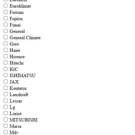
Euroklimat
Ferrum
Fujitsu
Funai
General
General Climate
Gree
Haier
Hisense
Hitachi
IGC
ISHIMATSU
JAX
Kentatsu
Lanzkraft
Lessar
Lg
Loriot
MITSUBISHI
Marsa
Mdv