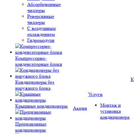
Абсорбционные
чиллеры
Реверсивные
чиллеры
С воздушным
охлаждением
Гидромодули
Компрессорно-
конденсаторные блоки
К
Кондиционеры без
наружного блока
Услуги
Монтаж и
Крышные кондиционеры
Акции
установка
кондиционера
Прецизионные
кондиционеры