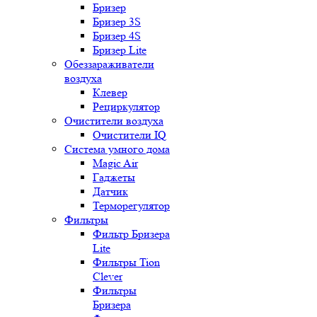
Бризер
Бризер 3S
Бризер 4S
Бризер Lite
Обеззараживатели
воздуха
Клевер
Рециркулятор
Очистители воздуха
Очистители IQ
Система умного дома
Magic Air
Гаджеты
Датчик
Терморегулятор
Фильтры
Фильтр Бризера
Lite
Фильтры Tion
Clever
Фильтры
Бризера