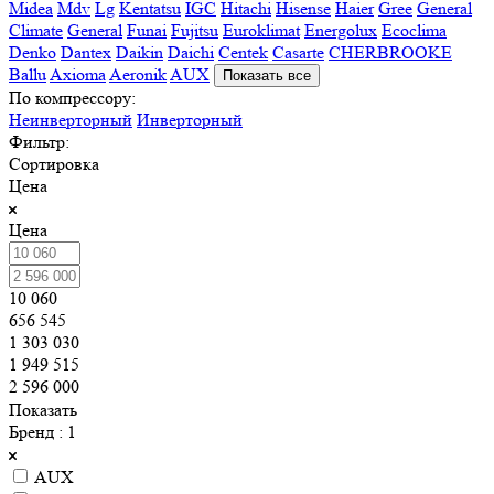
Midea
Mdv
Lg
Kentatsu
IGC
Hitachi
Hisense
Haier
Gree
General
Climate
General
Funai
Fujitsu
Euroklimat
Energolux
Ecoclima
Denko
Dantex
Daikin
Daichi
Centek
Casarte
CHERBROOKE
Ballu
Axioma
Aeronik
AUX
Показать все
По компрессору:
Неинверторный
Инверторный
Фильтр:
Сортировка
Цена
Цена
10 060
656 545
1 303 030
1 949 515
2 596 000
Показать
Бренд
: 1
AUX