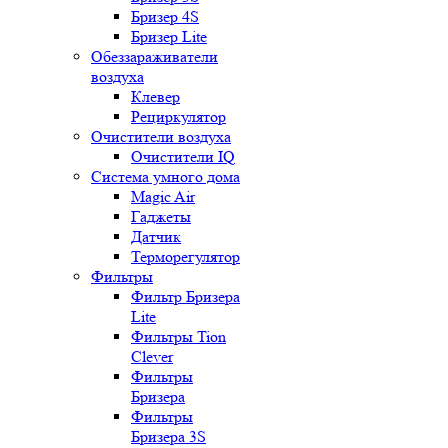
Бризер 4S
Бризер Lite
Обеззараживатели
воздуха
Клевер
Рециркулятор
Очистители воздуха
Очистители IQ
Система умного дома
Magic Air
Гаджеты
Датчик
Терморегулятор
Фильтры
Фильтр Бризера
Lite
Фильтры Tion
Clever
Фильтры
Бризера
Фильтры
Бризера 3S