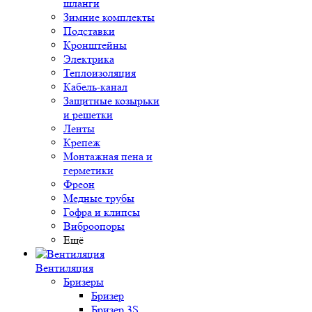
шланги
Зимние комплекты
Подставки
Кронштейны
Электрика
Теплоизоляция
Кабель-канал
Защитные козырьки
и решетки
Ленты
Крепеж
Монтажная пена и
герметики
Фреон
Медные трубы
Гофра и клипсы
Виброопоры
Ещё
Вентиляция
Бризеры
Бризер
Бризер 3S