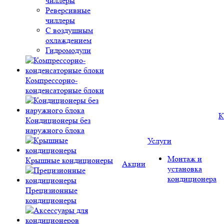
чиллеры
Реверсивные
чиллеры
С воздушным
охлаждением
Гидромодули
Компрессорно-
конденсаторные блоки
К
Кондиционеры без
наружного блока
Услуги
Монтаж и
Крышные кондиционеры
Акции
установка
кондиционера
Прецизионные
кондиционеры