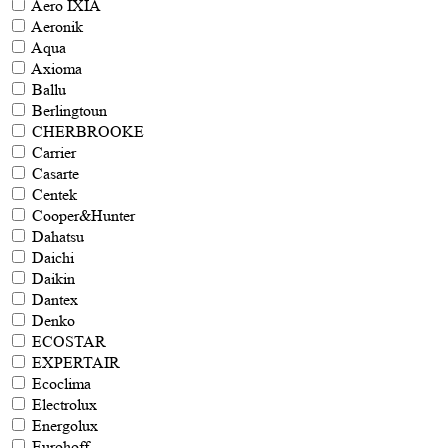
Aero IXIA
Aeronik
Aqua
Axioma
Ballu
Berlingtoun
CHERBROOKE
Carrier
Casarte
Centek
Cooper&Hunter
Dahatsu
Daichi
Daikin
Dantex
Denko
ECOSTAR
EXPERTAIR
Ecoclima
Electrolux
Energolux
Eurohoff