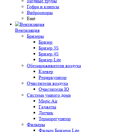
Медные трубы
Гофра и клипсы
Виброопоры
Ещё
Вентиляция
Бризеры
Бризер
Бризер 3S
Бризер 4S
Бризер Lite
Обеззараживатели воздуха
Клевер
Рециркулятор
Очистители воздуха
Очистители IQ
Система умного дома
Magic Air
Гаджеты
Датчик
Терморегулятор
Фильтры
Фильтр Бризера Lite