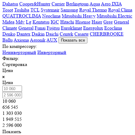
Dahatsu
Cooper&Hunter
Carrier
Berlingtoun
Aqua
Aero IXIA
Tosot
Toshiba
TCL
Systemair
Samsung
Royal Thermo
Royal Clima
QUATTROCLIMA
Neoclima
Mitsubishi Heavy
Mitsubishi Electric
Midea
Mdv
Lg
Kentatsu
IGC
Hitachi
Hisense
Haier
Gree
General
Climate
General
Funai
Fujitsu
Euroklimat
Energolux
Ecoclima
Denko
Dantex
Daikin
Daichi
Centek
Casarte
CHERBROOKE
Ballu
Axioma
Aeronik
AUX
Показать все
По компрессору:
Неинверторный
Инверторный
Фильтр:
Сортировка
Цена
Цена
10 060
656 545
1 303 030
1 949 515
2 596 000
Показать