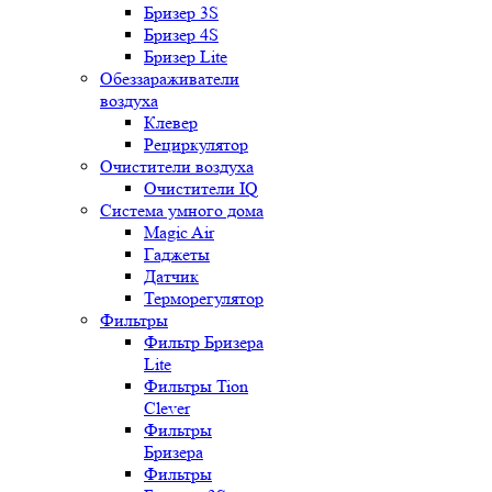
Бризер 3S
Бризер 4S
Бризер Lite
Обеззараживатели
воздуха
Клевер
Рециркулятор
Очистители воздуха
Очистители IQ
Система умного дома
Magic Air
Гаджеты
Датчик
Терморегулятор
Фильтры
Фильтр Бризера
Lite
Фильтры Tion
Clever
Фильтры
Бризера
Фильтры