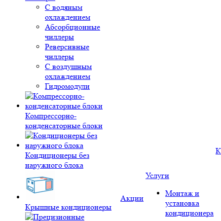
С водяным
охлаждением
Абсорбционные
чиллеры
Реверсивные
чиллеры
С воздушным
охлаждением
Гидромодули
Компрессорно-
конденсаторные блоки
К
Кондиционеры без
наружного блока
Услуги
Монтаж и
Акции
установка
Крышные кондиционеры
кондиционера