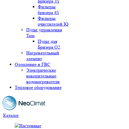
Бризера 3S
Фильтры
бризера 4S
Фильтры
очистителей IQ
Пульт управления
Tion
Пульт для
Бризера O2
Нагревательный
элемент
Отопление и ГВС
Электрические
накопительные
водонагреватели
Тепловое оборудование
Каталог