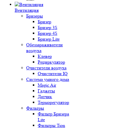
Вентиляция
Бризеры
Бризер
Бризер 3S
Бризер 4S
Бризер Lite
Обеззараживатели
воздуха
Клевер
Рециркулятор
Очистители воздуха
Очистители IQ
Система умного дома
Magic Air
Гаджеты
Датчик
Терморегулятор
Фильтры
Фильтр Бризера
Lite
Фильтры Tion