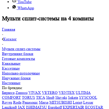
YouTube
WhatsApp
Мульти сплит-системы на 4 комнаты
Главная
-
Каталог
-
Мульти сплит-системы
Внутренние блоки
Готовые комплекты
Канальные
Кассетные
Напольно-потолочные
Наружные блоки
Настенные
По брендам:
Бирюса
Zanussi
VIVAX
VETERO
VENTEX
ULTIMA
COMFORT
TORUS
TICA
Shuft
Shivaki
Sakata
SYSCOOL
Rovex
Roda
Panasonic
Marsa
MITSUBISHI
Loriot
Lessar
Lanzkraft
JAX
ISHIMATSU
Eurohoff
EXPERTAIR
ECOSTAR