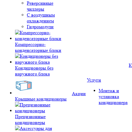
Реверсивные
чиллеры
С воздушным
охлаждением
Гидромодули
Компрессорно-
конденсаторные блоки
К
Кондиционеры без
наружного блока
Услуги
Монтаж и
Акции
установка
Крышные кондиционеры
кондиционера
Прецизионные
кондиционеры