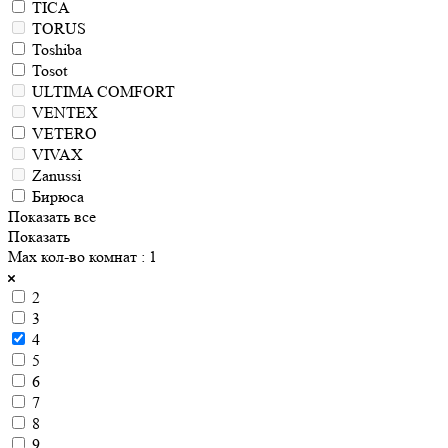
TICA
TORUS
Toshiba
Tosot
ULTIMA COMFORT
VENTEX
VETERO
VIVAX
Zanussi
Бирюса
Показать все
Показать
Max кол-во комнат
: 1
2
3
4
5
6
7
8
9