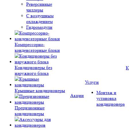
Реверсивные
чиллеры
С воздушным
охлаждением
Гидромодули
Компрессорно-
конденсаторные блоки
Кондиционеры без
К
наружного блока
Услуги
Крышные кондиционеры
Монтаж и
Акции
установка
кондиционера
Прецизионные
кондиционеры