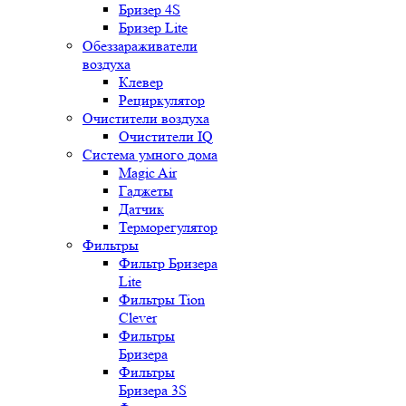
Бризер 4S
Бризер Lite
Обеззараживатели
воздуха
Клевер
Рециркулятор
Очистители воздуха
Очистители IQ
Система умного дома
Magic Air
Гаджеты
Датчик
Терморегулятор
Фильтры
Фильтр Бризера
Lite
Фильтры Tion
Clever
Фильтры
Бризера
Фильтры
Бризера 3S