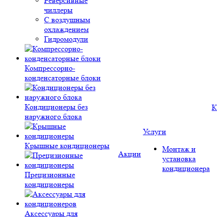
Реверсивные
чиллеры
С воздушным
охлаждением
Гидромодули
Компрессорно-
конденсаторные блоки
Кондиционеры без
К
наружного блока
Услуги
Крышные кондиционеры
Монтаж и
Акции
установка
кондиционера
Прецизионные
кондиционеры
Аксессуары для