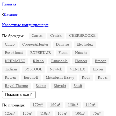
Главная
-
Каталог
-
Кассетные кондиционеры
По брендам:
Carrier
Centek
CHERBROOKE
Chigo
Cooper&Hunter
Dahatsu
Electrolux
Euroklimat
EXPERTAIR
Funai
Hitachi
ISHIMATSU
Kitano
Panasonic
Pioneer
Breeon
Tadiran
SYSCOOL
Newtek
VENTEX
Excon
Rowen
Eurohoff
Mitsubishi Heavy
Roda
Rover
Royal Thermo
Sakata
Shivaki
Shuft
Показать все
По площади:
170м²
160м²
150м²
140м²
125м²
120м²
110м²
105м²
100м²
70м²