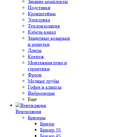
Зимние комплекты
Подставки
Кронштейны
Электрика
Теплоизоляция
Кабель-канал
Защитные козырьки
и решетки
Ленты
Крепеж
Монтажная пена и
герметики
Фреон
Медные трубы
Гофра и клипсы
Виброопоры
Ещё
Вентиляция
Бризеры
Бризер
Бризер 3S
Бризер 4S