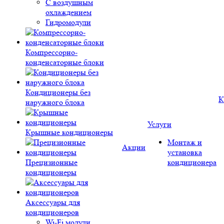
С воздушным
охлаждением
Гидромодули
Компрессорно-
конденсаторные блоки
Кондиционеры без
К
наружного блока
Услуги
Крышные кондиционеры
Монтаж и
Акции
установка
Прецизионные
кондиционера
кондиционеры
Аксессуары для
кондиционеров
Wi-Fi модули