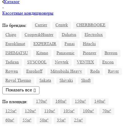
Каталог
-
Кассетные кондиционеры
По брендам:
Carrier
Centek
CHERBROOKE
Chigo
Cooper&Hunter
Dahatsu
Electrolux
Euroklimat
EXPERTAIR
Funai
Hitachi
ISHIMATSU
Kitano
Panasonic
Pioneer
Breeon
Tadiran
SYSCOOL
Newtek
VENTEX
Excon
Rowen
Eurohoff
Mitsubishi Heavy
Roda
Rover
Royal Thermo
Sakata
Shivaki
Shuft
Показать все
По площади:
170м²
160м²
150м²
140м²
125м²
120м²
110м²
105м²
100м²
70м²
60м²
55м²
50м²
35м²
25м²