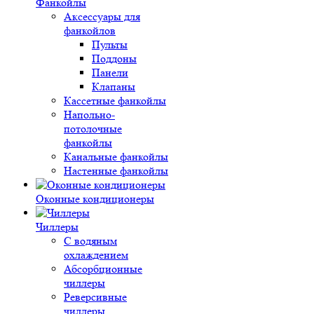
Фанкойлы
Аксессуары для
фанкойлов
Пульты
Поддоны
Панели
Клапаны
Кассетные фанкойлы
Напольно-
потолочные
фанкойлы
Канальные фанкойлы
Настенные фанкойлы
Оконные кондиционеры
Чиллеры
С водяным
охлаждением
Абсорбционные
чиллеры
Реверсивные
чиллеры