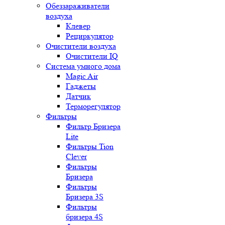
Обеззараживатели
воздуха
Клевер
Рециркулятор
Очистители воздуха
Очистители IQ
Система умного дома
Magic Air
Гаджеты
Датчик
Терморегулятор
Фильтры
Фильтр Бризера
Lite
Фильтры Tion
Clever
Фильтры
Бризера
Фильтры
Бризера 3S
Фильтры
бризера 4S