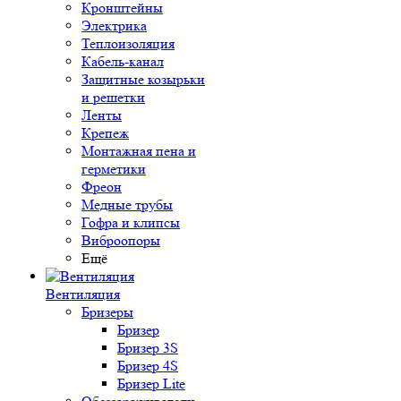
Кронштейны
Электрика
Теплоизоляция
Кабель-канал
Защитные козырьки
и решетки
Ленты
Крепеж
Монтажная пена и
герметики
Фреон
Медные трубы
Гофра и клипсы
Виброопоры
Ещё
Вентиляция
Бризеры
Бризер
Бризер 3S
Бризер 4S
Бризер Lite