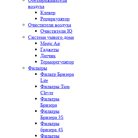
Обеззараживатели
воздуха
Клевер
Рециркулятор
Очистители воздуха
Очистители IQ
Система умного дома
Magic Air
Гаджеты
Датчик
Терморегулятор
Фильтры
Фильтр Бризера
Lite
Фильтры Tion
Clever
Фильтры
Бризера
Фильтры
Бризера 3S
Фильтры
бризера 4S
Фильтры