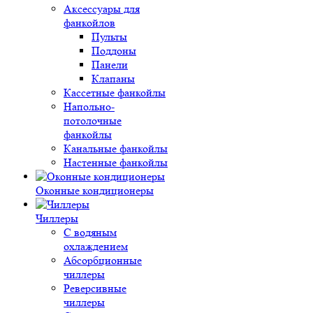
Аксессуары для
фанкойлов
Пульты
Поддоны
Панели
Клапаны
Кассетные фанкойлы
Напольно-
потолочные
фанкойлы
Канальные фанкойлы
Настенные фанкойлы
Оконные кондиционеры
Чиллеры
С водяным
охлаждением
Абсорбционные
чиллеры
Реверсивные
чиллеры