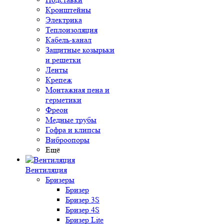
Кронштейны
Электрика
Теплоизоляция
Кабель-канал
Защитные козырьки
и решетки
Ленты
Крепеж
Монтажная пена и
герметики
Фреон
Медные трубы
Гофра и клипсы
Виброопоры
Ещё
Вентиляция
Бризеры
Бризер
Бризер 3S
Бризер 4S
Бризер Lite