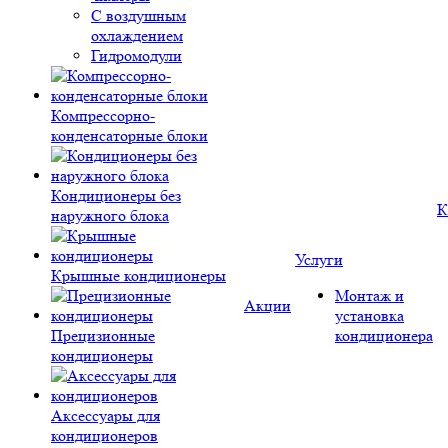
С воздушным
охлаждением
Гидромодули
Компрессорно-
конденсаторные блоки
Кондиционеры без
К
наружного блока
Услуги
Крышные кондиционеры
Монтаж и
Акции
установка
Прецизионные
кондиционера
кондиционеры
Аксессуары для
кондиционеров