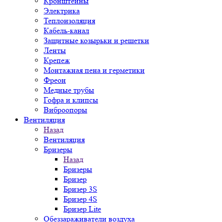
Кронштейны
Электрика
Теплоизоляция
Кабель-канал
Защитные козырьки и решетки
Ленты
Крепеж
Монтажная пена и герметики
Фреон
Медные трубы
Гофра и клипсы
Виброопоры
Вентиляция
Назад
Вентиляция
Бризеры
Назад
Бризеры
Бризер
Бризер 3S
Бризер 4S
Бризер Lite
Обеззараживатели воздуха