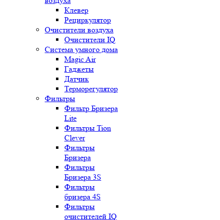
воздуха
Клевер
Рециркулятор
Очистители воздуха
Очистители IQ
Система умного дома
Magic Air
Гаджеты
Датчик
Терморегулятор
Фильтры
Фильтр Бризера
Lite
Фильтры Tion
Clever
Фильтры
Бризера
Фильтры
Бризера 3S
Фильтры
бризера 4S
Фильтры
очистителей IQ