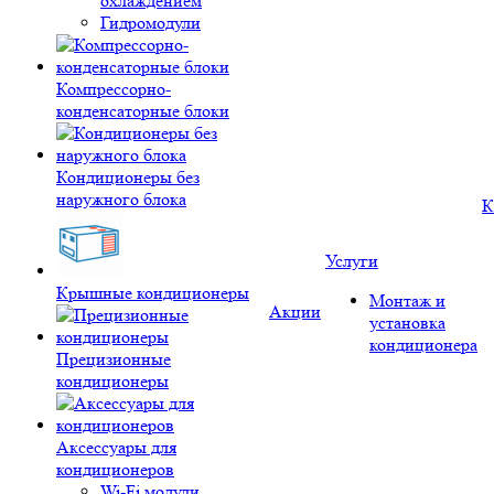
охлаждением
Гидромодули
Компрессорно-
конденсаторные блоки
Кондиционеры без
наружного блока
К
Услуги
Крышные кондиционеры
Монтаж и
Акции
установка
кондиционера
Прецизионные
кондиционеры
Аксессуары для
кондиционеров
Wi-Fi модули