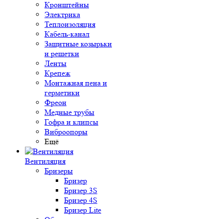
Кронштейны
Электрика
Теплоизоляция
Кабель-канал
Защитные козырьки
и решетки
Ленты
Крепеж
Монтажная пена и
герметики
Фреон
Медные трубы
Гофра и клипсы
Виброопоры
Ещё
Вентиляция
Бризеры
Бризер
Бризер 3S
Бризер 4S
Бризер Lite