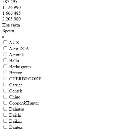
587 495
1 126 990
1 666 485
2 205 980
Показать
Бренд
AUX
Aero IXIA
Aeronik
Ballu
Berlingtoun
Breeon
CHERBROOKE
Carrier
Centek
Chigo
Cooper&Hunter
Dahatsu
Daichi
Daikin
Dantex