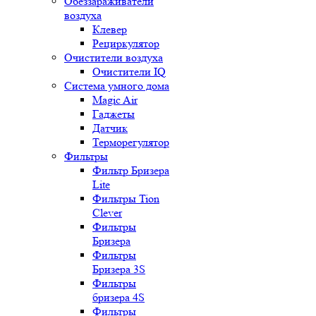
Обеззараживатели
воздуха
Клевер
Рециркулятор
Очистители воздуха
Очистители IQ
Система умного дома
Magic Air
Гаджеты
Датчик
Терморегулятор
Фильтры
Фильтр Бризера
Lite
Фильтры Tion
Clever
Фильтры
Бризера
Фильтры
Бризера 3S
Фильтры
бризера 4S
Фильтры