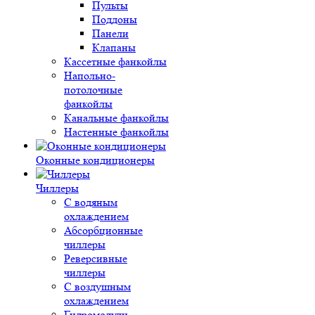
Пульты
Поддоны
Панели
Клапаны
Кассетные фанкойлы
Напольно-
потолочные
фанкойлы
Канальные фанкойлы
Настенные фанкойлы
Оконные кондиционеры
Чиллеры
С водяным
охлаждением
Абсорбционные
чиллеры
Реверсивные
чиллеры
С воздушным
охлаждением
Гидромодули