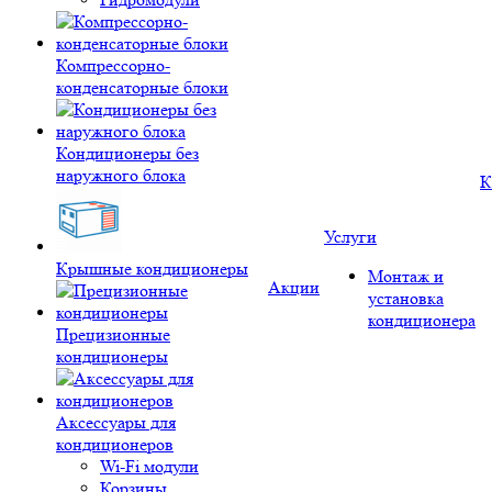
Компрессорно-
конденсаторные блоки
Кондиционеры без
наружного блока
К
Услуги
Крышные кондиционеры
Монтаж и
Акции
установка
кондиционера
Прецизионные
кондиционеры
Аксессуары для
кондиционеров
Wi-Fi модули
Корзины