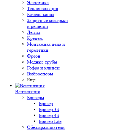
Электрика
Теплоизоляция
Кабель-канал
Защитные козырьки
и решетки
Ленты
Крепеж
Монтажная пена и
герметики
Фреон
Медные трубы
Гофра и клипсы
Виброопоры
Ещё
Вентиляция
Бризеры
Бризер
Бризер 3S
Бризер 4S
Бризер Lite
Обеззараживатели