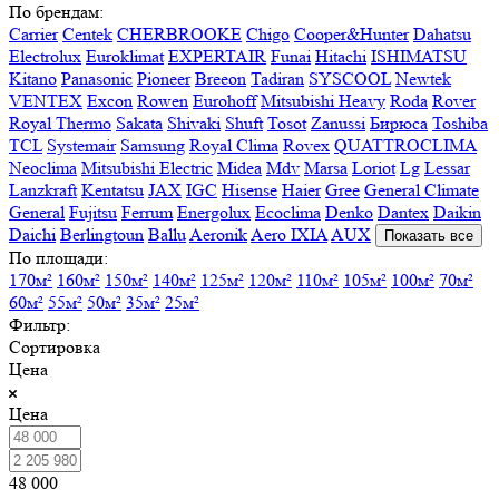
По брендам:
Carrier
Centek
CHERBROOKE
Chigo
Cooper&Hunter
Dahatsu
Electrolux
Euroklimat
EXPERTAIR
Funai
Hitachi
ISHIMATSU
Kitano
Panasonic
Pioneer
Breeon
Tadiran
SYSCOOL
Newtek
VENTEX
Excon
Rowen
Eurohoff
Mitsubishi Heavy
Roda
Rover
Royal Thermo
Sakata
Shivaki
Shuft
Tosot
Zanussi
Бирюса
Toshiba
TCL
Systemair
Samsung
Royal Clima
Rovex
QUATTROCLIMA
Neoclima
Mitsubishi Electric
Midea
Mdv
Marsa
Loriot
Lg
Lessar
Lanzkraft
Kentatsu
JAX
IGC
Hisense
Haier
Gree
General Climate
General
Fujitsu
Ferrum
Energolux
Ecoclima
Denko
Dantex
Daikin
Daichi
Berlingtoun
Ballu
Aeronik
Aero IXIA
AUX
Показать все
По площади:
170м²
160м²
150м²
140м²
125м²
120м²
110м²
105м²
100м²
70м²
60м²
55м²
50м²
35м²
25м²
Фильтр:
Сортировка
Цена
Цена
48 000