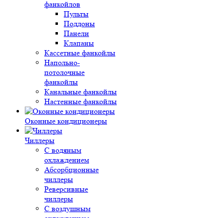
фанкойлов
Пульты
Поддоны
Панели
Клапаны
Кассетные фанкойлы
Напольно-
потолочные
фанкойлы
Канальные фанкойлы
Настенные фанкойлы
Оконные кондиционеры
Чиллеры
С водяным
охлаждением
Абсорбционные
чиллеры
Реверсивные
чиллеры
С воздушным