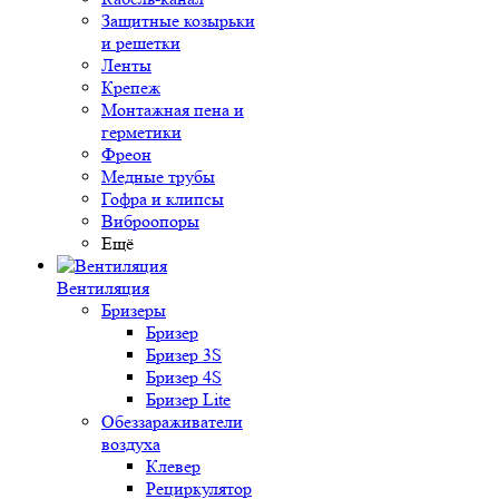
Защитные козырьки
и решетки
Ленты
Крепеж
Монтажная пена и
герметики
Фреон
Медные трубы
Гофра и клипсы
Виброопоры
Ещё
Вентиляция
Бризеры
Бризер
Бризер 3S
Бризер 4S
Бризер Lite
Обеззараживатели
воздуха
Клевер
Рециркулятор