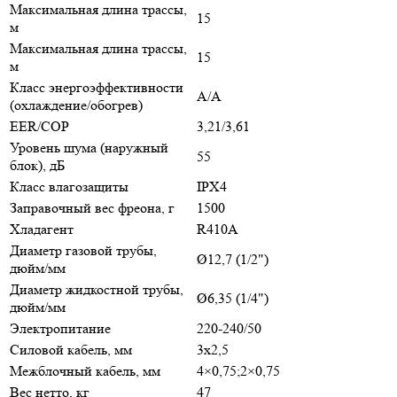
Максимальная длина трассы,
15
м
Максимальная длина трассы,
15
м
Класс энергоэффективности
А/А
(охлаждение/обогрев)
EER/COP
3,21/3,61
Уровень шума (наружный
55
блок), дБ
Класс влагозащиты
IPX4
Заправочный вес фреона, г
1500
Хладагент
R410A
Диаметр газовой трубы,
Ø12,7 (1/2")
дюйм/мм
Диаметр жидкостной трубы,
Ø6,35 (1/4")
дюйм/мм
Электропитание
220-240/50
Силовой кабель, мм
3х2,5
Межблочный кабель, мм
4×0,75;2×0,75
Вес нетто, кг
47