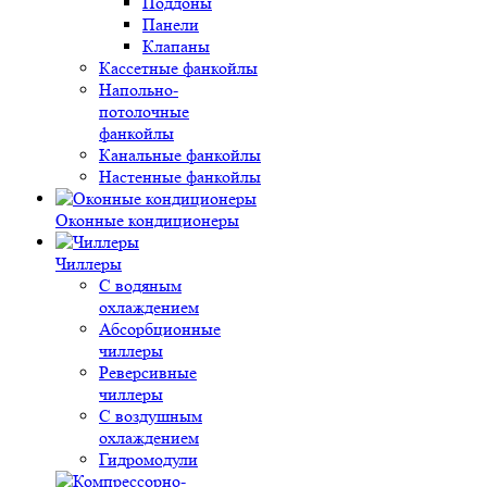
Поддоны
Панели
Клапаны
Кассетные фанкойлы
Напольно-
потолочные
фанкойлы
Канальные фанкойлы
Настенные фанкойлы
Оконные кондиционеры
Чиллеры
С водяным
охлаждением
Абсорбционные
чиллеры
Реверсивные
чиллеры
С воздушным
охлаждением
Гидромодули