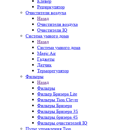
Клевер
Рециркулятор
Очистители воздуха
Назад
Очистители воздуха
Очистители IQ
Система умного дома
Назад
Система умного дома
Magic Air
Гаджеты
Датчик
Терморегулятор
Фильтры
Назад
Фильтры
Фильтр Бризера Lite
Фильтры Tion Clever
Фильтры Бризера
Фильтры Бризера 3S
Фильтры бризера 4S
Фильтры очистителей IQ
Пульт управления Tion