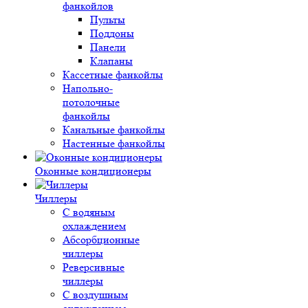
фанкойлов
Пульты
Поддоны
Панели
Клапаны
Кассетные фанкойлы
Напольно-
потолочные
фанкойлы
Канальные фанкойлы
Настенные фанкойлы
Оконные кондиционеры
Чиллеры
С водяным
охлаждением
Абсорбционные
чиллеры
Реверсивные
чиллеры
С воздушным