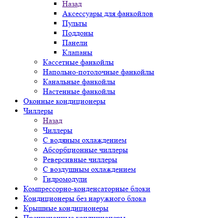
Назад
Аксессуары для фанкойлов
Пульты
Поддоны
Панели
Клапаны
Кассетные фанкойлы
Напольно-потолочные фанкойлы
Канальные фанкойлы
Настенные фанкойлы
Оконные кондиционеры
Чиллеры
Назад
Чиллеры
С водяным охлаждением
Абсорбционные чиллеры
Реверсивные чиллеры
С воздушным охлаждением
Гидромодули
Компрессорно-конденсаторные блоки
Кондиционеры без наружного блока
Крышные кондиционеры
Прецизионные кондиционеры