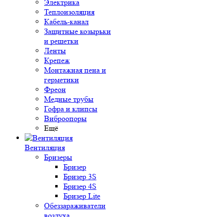
Электрика
Теплоизоляция
Кабель-канал
Защитные козырьки
и решетки
Ленты
Крепеж
Монтажная пена и
герметики
Фреон
Медные трубы
Гофра и клипсы
Виброопоры
Ещё
Вентиляция
Бризеры
Бризер
Бризер 3S
Бризер 4S
Бризер Lite
Обеззараживатели
воздуха