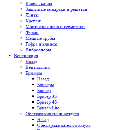
Кабель-канал
Защитные козырьки и решетки
Ленты
Крепеж
Монтажная пена и герметики
Фреон
Медные трубы
Гофра и клипсы
Виброопоры
Вентиляция
Назад
Вентиляция
Бризеры
Назад
Бризеры
Бризер
Бризер 3S
Бризер 4S
Бризер Lite
Обеззараживатели воздуха
Назад
Обеззараживатели воздуха