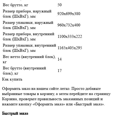
Вес брутто, кг
50
Размер прибора, наружный
920х699х380
блок (ШxВxГ), мм
Размер упаковки, наружный
960х732х400
блок (ШxВxГ), мм
Размер прибора, внутренний
1100х333х222
блок (ШxВxГ), мм
Размер упаковки, внутренний
1165х405х295
блок (ШxВxГ), мм
Вес нетто (внутренний блок),
14
кг
Вес брутто (внутренний
17
блок), кг
Как купить
Оформить заказ на нашем сайте легко. Просто добавьте
выбранные товары в корзину, а затем перейдите на страницу
Корзина, проверьте правильность заказанных позиций и
нажмите кнопку «Оформить заказ» или «Быстрый заказ».
Быстрый заказ