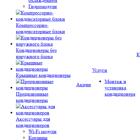
охлаждением
Гидромодули
Компрессорно-
конденсаторные блоки
Кондиционеры без
К
наружного блока
Услуги
Крышные кондиционеры
Монтаж и
Акции
установка
Прецизионные
кондиционера
кондиционеры
Аксессуары для
кондиционеров
Wi-Fi модули
Корзины