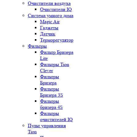
Очистители воздуха
Очистители IQ
Система умного дома
Magic Air
Гаджеты
Датчик
Терморегулятор
Фильтры
Фильтр Бризера
Lite
Фильтры Tion
Clever
Фильтры
Бризера
Фильтры
Бризера 3S
Фильтры
бризера 4S
Фильтры
очистителей IQ
Пульт управления
Tion