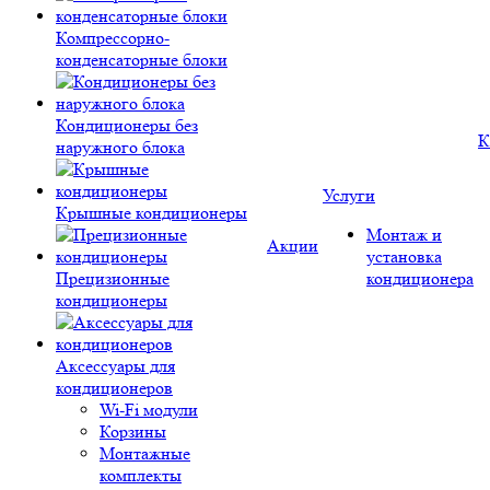
Компрессорно-
конденсаторные блоки
Кондиционеры без
К
наружного блока
Услуги
Крышные кондиционеры
Монтаж и
Акции
установка
Прецизионные
кондиционера
кондиционеры
Аксессуары для
кондиционеров
Wi-Fi модули
Корзины
Монтажные
комплекты