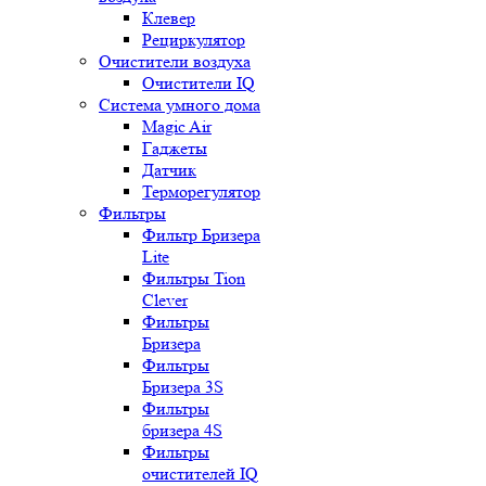
Клевер
Рециркулятор
Очистители воздуха
Очистители IQ
Система умного дома
Magic Air
Гаджеты
Датчик
Терморегулятор
Фильтры
Фильтр Бризера
Lite
Фильтры Tion
Clever
Фильтры
Бризера
Фильтры
Бризера 3S
Фильтры
бризера 4S
Фильтры
очистителей IQ