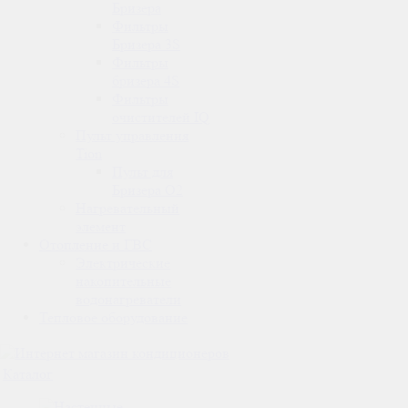
Бризера
Фильтры
Бризера 3S
Фильтры
бризера 4S
Фильтры
очистителей IQ
Пульт управления
Tion
Пульт для
Бризера O2
Нагревательный
элемент
Отопление и ГВС
Электрические
накопительные
водонагреватели
Тепловое оборудование
Каталог