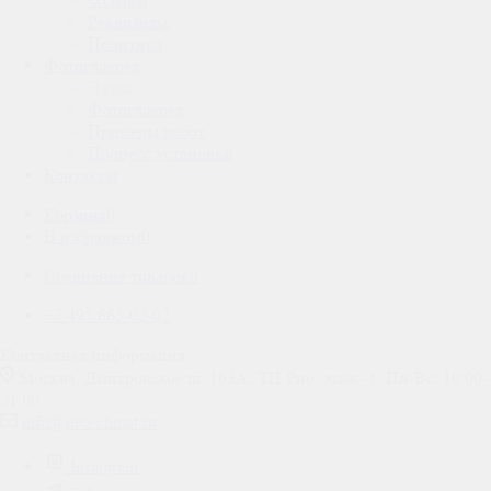
Реквизиты
Политика
Фотогалерея
Назад
Фотогалерея
Примеры работ
Процесс установки
Контакты
Корзина
0
В избранном
0
Сравнение товаров
0
+7 495 665-02-02
Контактная информация
Москва, Дмитровское ш. 163А, ТЦ Рио, этаж -1; Пн-Вс: 10:00-
21:00
info@neo-climat.ru
Instagram