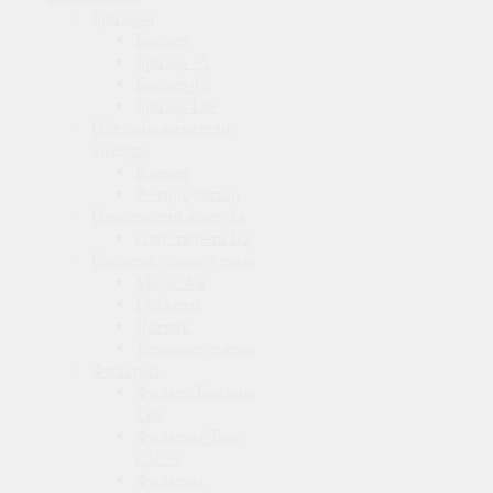
Бризеры
Бризер
Бризер 3S
Бризер 4S
Бризер Lite
Обеззараживатели
воздуха
Клевер
Рециркулятор
Очистители воздуха
Очистители IQ
Система умного дома
Magic Air
Гаджеты
Датчик
Терморегулятор
Фильтры
Фильтр Бризера
Lite
Фильтры Tion
Clever
Фильтры