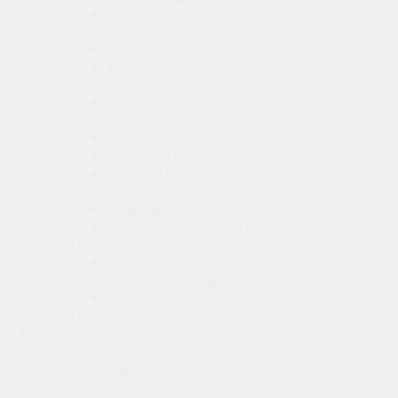
Magic Air
Гаджеты
Датчик
Терморегулятор
Фильтры
Назад
Фильтры
Фильтр Бризера Lite
Фильтры Tion Clever
Фильтры Бризера
Фильтры Бризера 3S
Фильтры бризера 4S
Фильтры очистителей IQ
Пульт управления Tion
Назад
Пульт управления Tion
Пульт для Бризера O2
Нагревательный элемент
Отопление и ГВС
Назад
Отопление и ГВС
Электрические накопительные водонагреватели