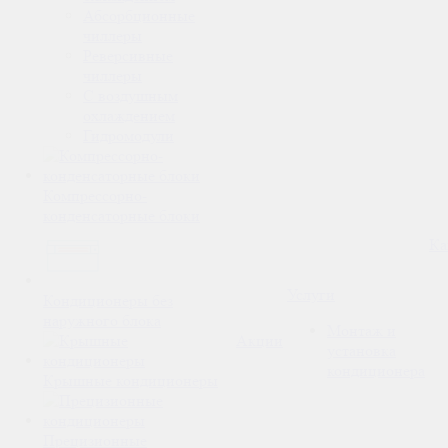
Абсорбционные
чиллеры
Реверсивные
чиллеры
С воздушным
охлаждением
Гидромодули
Компрессорно-
конденсаторные блоки
Ка
Услуги
Кондиционеры без
наружного блока
Монтаж и
Акции
установка
кондиционера
Крышные кондиционеры
Прецизионные