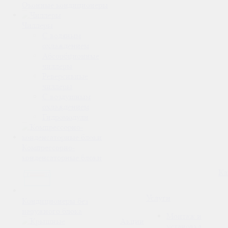
Оконные кондиционеры
Чиллеры
С водяным
охлаждением
Абсорбционные
чиллеры
Реверсивные
чиллеры
С воздушным
охлаждением
Гидромодули
Компрессорно-
конденсаторные блоки
Ка
Услуги
Кондиционеры без
наружного блока
Монтаж и
Акции
установка