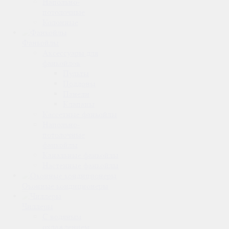
Напольно-
потолочные
Колонные
Фанкойлы
Аксессуары для
фанкойлов
Пульты
Поддоны
Панели
Клапаны
Кассетные фанкойлы
Напольно-
потолочные
фанкойлы
Канальные фанкойлы
Настенные фанкойлы
Оконные кондиционеры
Чиллеры
С водяным
охлаждением