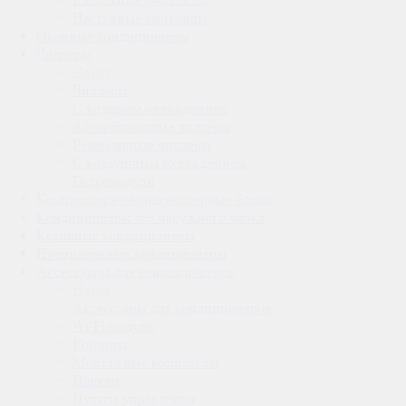
Настенные фанкойлы
Оконные кондиционеры
Чиллеры
Назад
Чиллеры
С водяным охлаждением
Абсорбционные чиллеры
Реверсивные чиллеры
С воздушным охлаждением
Гидромодули
Компрессорно-конденсаторные блоки
Кондиционеры без наружного блока
Крышные кондиционеры
Прецизионные кондиционеры
Аксессуары для кондиционеров
Назад
Аксессуары для кондиционеров
Wi-Fi модули
Корзины
Монтажные комплекты
Панели
Пульты управления