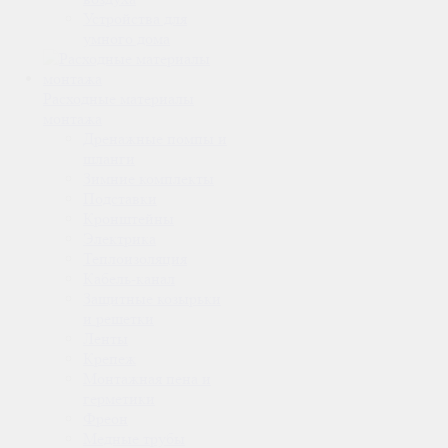
Устройства для
умного дома
Расходные материалы
монтажа
Дренажные помпы и
шланги
Зимние комплекты
Подставки
Кронштейны
Электрика
Теплоизоляция
Кабель-канал
Защитные козырьки
и решетки
Ленты
Крепеж
Монтажная пена и
герметики
Фреон
Медные трубы