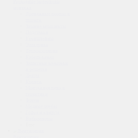
Расходные материалы
монтажа
Дренажные помпы и
шланги
Зимние комплекты
Подставки
Кронштейны
Электрика
Теплоизоляция
Кабель-канал
Защитные козырьки
и решетки
Ленты
Крепеж
Монтажная пена и
герметики
Фреон
Медные трубы
Гофра и клипсы
Виброопоры
Ещё
Вентиляция