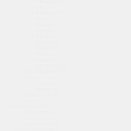
Фильтр Бризера
Lite
Фильтры Tion
Clever
Фильтры
Бризера
Фильтры
Бризера 3S
Фильтры
бризера 4S
Фильтры
очистителей IQ
Пульт управления
Tion
Пульт для
Бризера O2
Нагревательный
элемент
Отопление и ГВС
Электрические
накопительные
водонагреватели
Тепловое оборудование