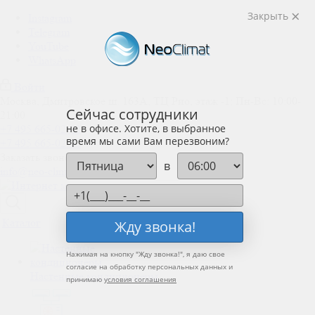
Закрыть
Instagram
Telegram
YouTube
WhatsApp
Войти
Москва, Дмитровское ш. 163А, ТЦ Рио, этаж -1; Пн-Вс: 10:00-
Сейчас сотрудники
21:00
не в офисе. Хотите, в выбранное
+7 495 665-02-02
время мы сами Вам перезвоним?
+7 495 665-02-02
Заказать звонок
в
info@neo-climat.ru
Каталог
Жду звонка!
Нажимая на кнопку "
Жду звонка!
", я даю свое
согласие на обработку персональных данных и
Настенные кондиционеры
принимаю
условия соглашения