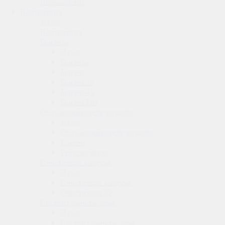
Виброопоры
Вентиляция
Назад
Вентиляция
Бризеры
Назад
Бризеры
Бризер
Бризер 3S
Бризер 4S
Бризер Lite
Обеззараживатели воздуха
Назад
Обеззараживатели воздуха
Клевер
Рециркулятор
Очистители воздуха
Назад
Очистители воздуха
Очистители IQ
Система умного дома
Назад
Система умного дома