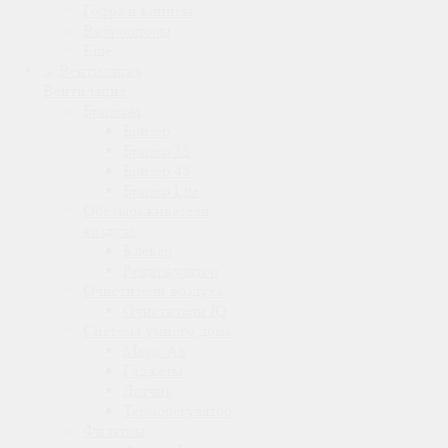
Гофра и клипсы
Виброопоры
Ещё
Вентиляция
Бризеры
Бризер
Бризер 3S
Бризер 4S
Бризер Lite
Обеззараживатели
воздуха
Клевер
Рециркулятор
Очистители воздуха
Очистители IQ
Система умного дома
Magic Air
Гаджеты
Датчик
Терморегулятор
Фильтры