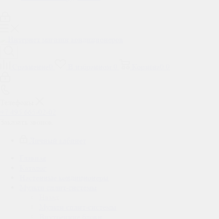
Сравнение
0
В избранном
0
Корзина
0
0
Телефоны
+7 495 665-02-02
Заказать звонок
Личный кабинет
Главная
Каталог
Настенные кондиционеры
Мульти сплит-системы
Назад
Мульти сплит-системы
Внутренние блоки