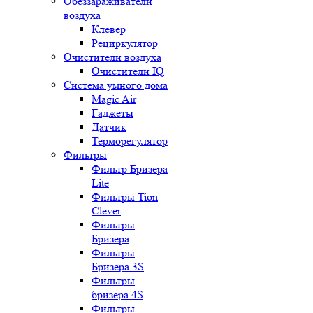
Обеззараживатели
воздуха
Клевер
Рециркулятор
Очистители воздуха
Очистители IQ
Система умного дома
Magic Air
Гаджеты
Датчик
Терморегулятор
Фильтры
Фильтр Бризера
Lite
Фильтры Tion
Clever
Фильтры
Бризера
Фильтры
Бризера 3S
Фильтры
бризера 4S
Фильтры