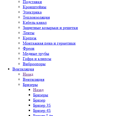
Подставки
Кронштейны
Электрика
Теплоизоляция
Кабель-канал
Защитные козырьки и решетки
Ленты
Крепеж
Монтажная пена и герметики
Фреон
Медные трубы
Гофра и клипсы
Виброопоры
Вентиляция
Назад
Вентиляция
Бризеры
Назад
Бризеры
Бризер
Бризер 3S
Бризер 4S
Бризер Lite