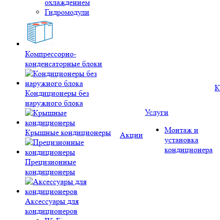
охлаждением
Гидромодули
Компрессорно-
конденсаторные блоки
К
Кондиционеры без
наружного блока
Услуги
Монтаж и
Крышные кондиционеры
Акции
установка
кондиционера
Прецизионные
кондиционеры
Аксессуары для
кондиционеров