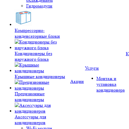
охлаждением
Гидромодули
Компрессорно-
конденсаторные блоки
Кондиционеры без
К
наружного блока
Услуги
Крышные кондиционеры
Монтаж и
Акции
установка
кондиционера
Прецизионные
кондиционеры
Аксессуары для
кондиционеров
Wi-Fi модули