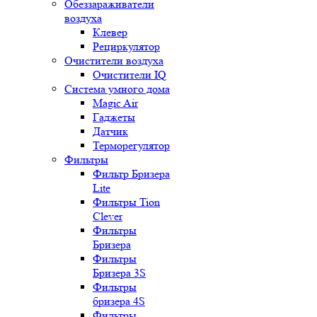
Обеззараживатели
воздуха
Клевер
Рециркулятор
Очистители воздуха
Очистители IQ
Система умного дома
Magic Air
Гаджеты
Датчик
Терморегулятор
Фильтры
Фильтр Бризера
Lite
Фильтры Tion
Clever
Фильтры
Бризера
Фильтры
Бризера 3S
Фильтры
бризера 4S
Фильтры