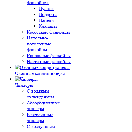
фанкойлов
Пульты
Поддоны
Панели
Клапаны
Кассетные фанкойлы
Напольно-
потолочные
фанкойлы
Канальные фанкойлы
Настенные фанкойлы
Оконные кондиционеры
Чиллеры
С водяным
охлаждением
Абсорбционные
чиллеры
Реверсивные
чиллеры
С воздушным