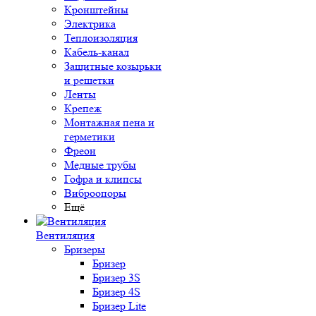
Кронштейны
Электрика
Теплоизоляция
Кабель-канал
Защитные козырьки
и решетки
Ленты
Крепеж
Монтажная пена и
герметики
Фреон
Медные трубы
Гофра и клипсы
Виброопоры
Ещё
Вентиляция
Бризеры
Бризер
Бризер 3S
Бризер 4S
Бризер Lite