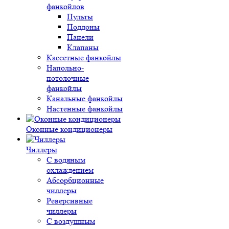
фанкойлов
Пульты
Поддоны
Панели
Клапаны
Кассетные фанкойлы
Напольно-
потолочные
фанкойлы
Канальные фанкойлы
Настенные фанкойлы
Оконные кондиционеры
Чиллеры
С водяным
охлаждением
Абсорбционные
чиллеры
Реверсивные
чиллеры
С воздушным