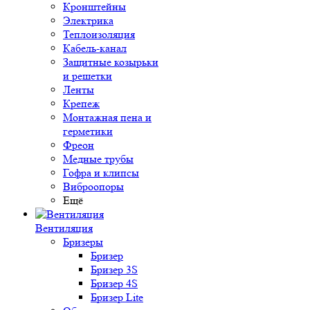
Кронштейны
Электрика
Теплоизоляция
Кабель-канал
Защитные козырьки
и решетки
Ленты
Крепеж
Монтажная пена и
герметики
Фреон
Медные трубы
Гофра и клипсы
Виброопоры
Ещё
Вентиляция
Бризеры
Бризер
Бризер 3S
Бризер 4S
Бризер Lite