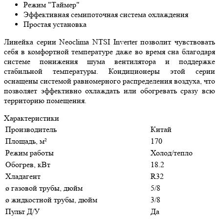
Режим "Таймер"
Эффективная семипоточная система охлаждения
Простая установка
Линейка серии Neoclima NTSI Inverter позволит чувствовать
себя в комфортной температуре даже во время сна благодаря
системе понижения шума вентилятора и поддержке
стабильной температуры. Кондиционеры этой серии
оснащены системой равномерного распределения воздуха, что
позволяет эффективно охлаждать или обогревать сразу всю
территорию помещения.
Характеристики
Производитель
Китай
Площадь, м²
170
Режим работы
Холод/тепло
Обогрев, кВт
18.2
Хладагент
R32
ø газовой трубы, дюйм
5/8
ø жидкостной трубы, дюйм
3/8
Пульт Д/У
Да