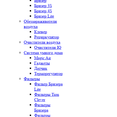
Бризер
Бризер 3S
Бризер 4S
Бризер Lite
Обеззараживатели
воздуха
Клевер
Рециркулятор
Очистители воздуха
Очистители IQ
Система умного дома
Magic Air
Гаджеты
Датчик
Терморегулятор
Фильтры
Фильтр Бризера
Lite
Фильтры Tion
Clever
Фильтры
Бризера
Фильтры