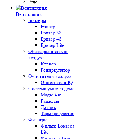
Ещё
Вентиляция
Бризеры
Бризер
Бризер 3S
Бризер 4S
Бризер Lite
Обеззараживатели
воздуха
Клевер
Рециркулятор
Очистители воздуха
Очистители IQ
Система умного дома
Magic Air
Гаджеты
Датчик
Терморегулятор
Фильтры
Фильтр Бризера
Lite
Фильтры Tion