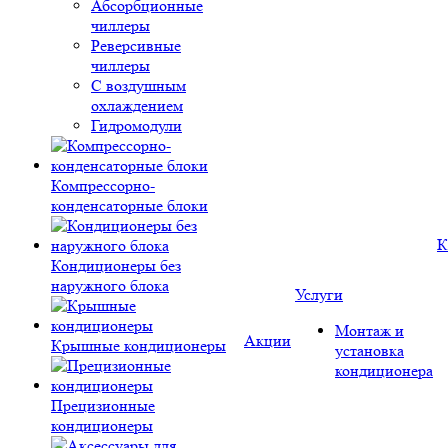
Абсорбционные
чиллеры
Реверсивные
чиллеры
С воздушным
охлаждением
Гидромодули
Компрессорно-
конденсаторные блоки
К
Кондиционеры без
наружного блока
Услуги
Монтаж и
Акции
Крышные кондиционеры
установка
кондиционера
Прецизионные
кондиционеры