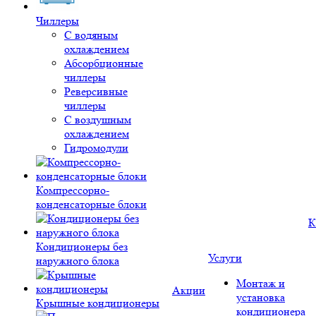
Чиллеры
С водяным
охлаждением
Абсорбционные
чиллеры
Реверсивные
чиллеры
С воздушным
охлаждением
Гидромодули
Компрессорно-
конденсаторные блоки
К
Кондиционеры без
Услуги
наружного блока
Монтаж и
Акции
установка
Крышные кондиционеры
кондиционера