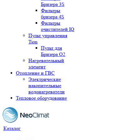
Бризера 3S
Фильтры
бризера 4S
Фильтры
очистителей IQ
Пульт управления
Tion
Пульт для
Бризера O2
Нагревательный
элемент
Отопление и ГВС
Электрические
накопительные
водонагреватели
Тепловое оборудование
Каталог