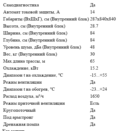
Самодиагностика
Да
Автомат токовой защиты, A
14
Габариты (ВхШхГ), см (Внутренний блок)
287х840х840
Высота, см (Внутренний блок)
28.7
Ширина, см (Внутренний блок)
84
Глубина, см (Внутренний блок)
84
Уровень шума, дБа (Внутренний блок)
48
Вес, кг (Внутренний блок)
30
Max длина трассы, м
65
Охлаждение, кВт
15.2
Диапазон t на охлаждение, °С
-15...+55
Режим вентиляции
Да
Диапазон t на обогрев, °С
-23...+24
Расход воздуха, м³/ч
1650
Режим приточной вентиляции
Есть
Кругопоточный
Да
Под армстронг
Да
Дренажная помпа
Да
Как купить