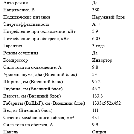
Авто режим
Да
Напряжение, В
380
Подключение питания
Наружный блок
Энергоэффективность
A++
Потребление при охлаждении, кВт
5.9
Потребление при обогреве, кВт
6.03
Гарантия
3 года
Режим осушения
Да
Компрессор
Инвертор
Сила тока на охлаждение, А
9.8
Уровень шума, дБа (Внешний блок)
53
Ширина, см (Внешний блок)
95.2
Глубина, см (Внешний блок)
45.2
Высота, см (Внешний блок)
133.3
Габариты (ВхШхГ), см (Внешний блок)
1333х952х452
Вес, кг (Внешний блок)
111
Сечения межблочного кабеля, мм²
4x1
Сила тока на обогрев, А
9.9
Панель
Опция