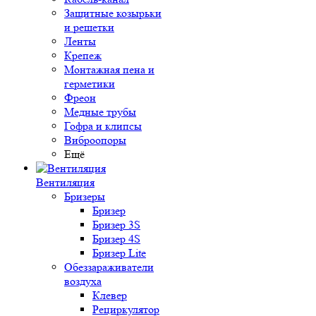
Защитные козырьки
и решетки
Ленты
Крепеж
Монтажная пена и
герметики
Фреон
Медные трубы
Гофра и клипсы
Виброопоры
Ещё
Вентиляция
Бризеры
Бризер
Бризер 3S
Бризер 4S
Бризер Lite
Обеззараживатели
воздуха
Клевер
Рециркулятор