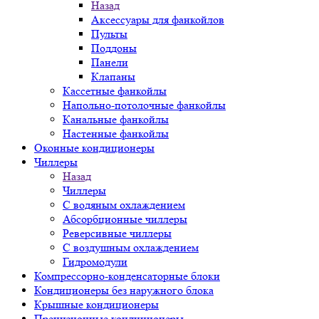
Назад
Аксессуары для фанкойлов
Пульты
Поддоны
Панели
Клапаны
Кассетные фанкойлы
Напольно-потолочные фанкойлы
Канальные фанкойлы
Настенные фанкойлы
Оконные кондиционеры
Чиллеры
Назад
Чиллеры
С водяным охлаждением
Абсорбционные чиллеры
Реверсивные чиллеры
С воздушным охлаждением
Гидромодули
Компрессорно-конденсаторные блоки
Кондиционеры без наружного блока
Крышные кондиционеры
Прецизионные кондиционеры