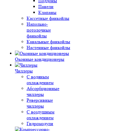
Поддоны
Панели
Клапаны
Кассетные фанкойлы
Напольно-
потолочные
фанкойлы
Канальные фанкойлы
Настенные фанкойлы
Оконные кондиционеры
Чиллеры
С водяным
охлаждением
Абсорбционные
чиллеры
Реверсивные
чиллеры
С воздушным
охлаждением
Гидромодули