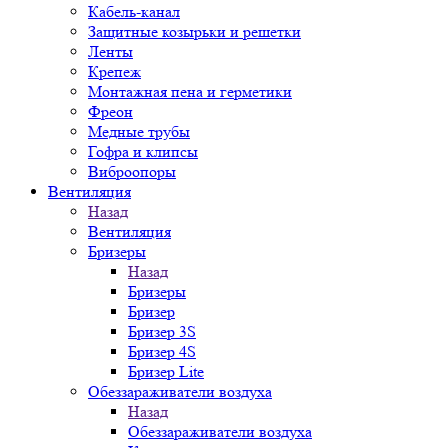
Кабель-канал
Защитные козырьки и решетки
Ленты
Крепеж
Монтажная пена и герметики
Фреон
Медные трубы
Гофра и клипсы
Виброопоры
Вентиляция
Назад
Вентиляция
Бризеры
Назад
Бризеры
Бризер
Бризер 3S
Бризер 4S
Бризер Lite
Обеззараживатели воздуха
Назад
Обеззараживатели воздуха