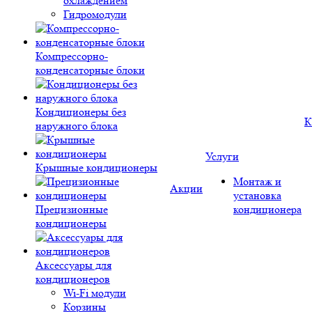
охлаждением
Гидромодули
Компрессорно-
конденсаторные блоки
Кондиционеры без
К
наружного блока
Услуги
Крышные кондиционеры
Монтаж и
Акции
установка
Прецизионные
кондиционера
кондиционеры
Аксессуары для
кондиционеров
Wi-Fi модули
Корзины