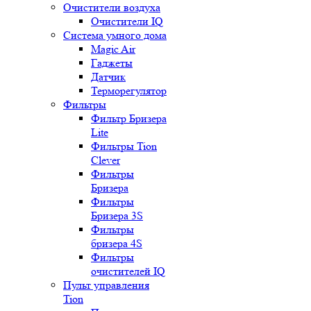
Очистители воздуха
Очистители IQ
Система умного дома
Magic Air
Гаджеты
Датчик
Терморегулятор
Фильтры
Фильтр Бризера
Lite
Фильтры Tion
Clever
Фильтры
Бризера
Фильтры
Бризера 3S
Фильтры
бризера 4S
Фильтры
очистителей IQ
Пульт управления
Tion