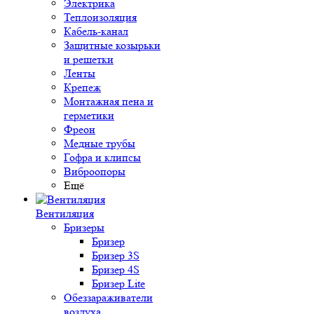
Электрика
Теплоизоляция
Кабель-канал
Защитные козырьки
и решетки
Ленты
Крепеж
Монтажная пена и
герметики
Фреон
Медные трубы
Гофра и клипсы
Виброопоры
Ещё
Вентиляция
Бризеры
Бризер
Бризер 3S
Бризер 4S
Бризер Lite
Обеззараживатели
воздуха