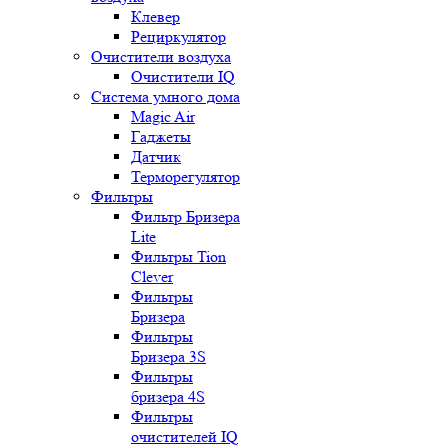
Клевер
Рециркулятор
Очистители воздуха
Очистители IQ
Система умного дома
Magic Air
Гаджеты
Датчик
Терморегулятор
Фильтры
Фильтр Бризера
Lite
Фильтры Tion
Clever
Фильтры
Бризера
Фильтры
Бризера 3S
Фильтры
бризера 4S
Фильтры
очистителей IQ