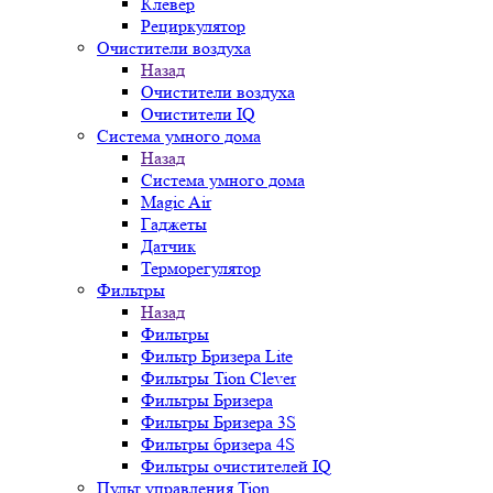
Клевер
Рециркулятор
Очистители воздуха
Назад
Очистители воздуха
Очистители IQ
Система умного дома
Назад
Система умного дома
Magic Air
Гаджеты
Датчик
Терморегулятор
Фильтры
Назад
Фильтры
Фильтр Бризера Lite
Фильтры Tion Clever
Фильтры Бризера
Фильтры Бризера 3S
Фильтры бризера 4S
Фильтры очистителей IQ
Пульт управления Tion