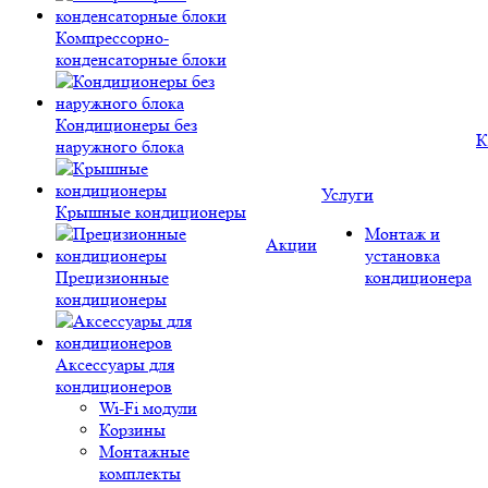
Компрессорно-
конденсаторные блоки
Кондиционеры без
К
наружного блока
Услуги
Крышные кондиционеры
Монтаж и
Акции
установка
Прецизионные
кондиционера
кондиционеры
Аксессуары для
кондиционеров
Wi-Fi модули
Корзины
Монтажные
комплекты