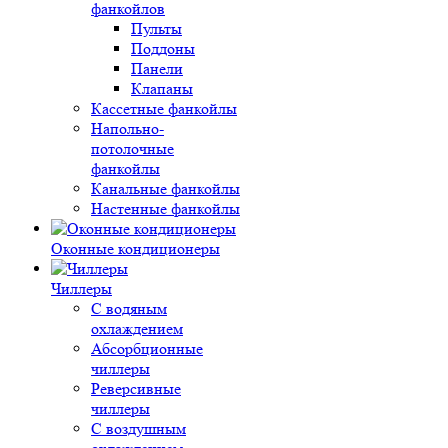
фанкойлов
Пульты
Поддоны
Панели
Клапаны
Кассетные фанкойлы
Напольно-
потолочные
фанкойлы
Канальные фанкойлы
Настенные фанкойлы
Оконные кондиционеры
Чиллеры
С водяным
охлаждением
Абсорбционные
чиллеры
Реверсивные
чиллеры
С воздушным