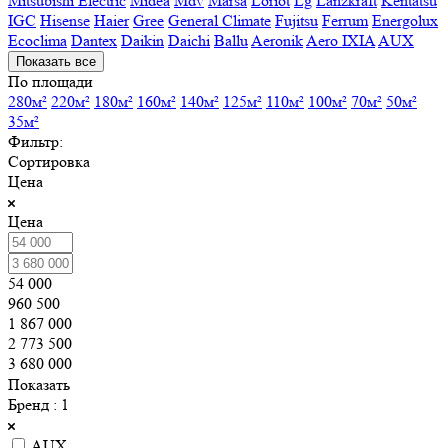
Mitsubishi Electric
Midea
Mdv
Marsa
Loriot
Lg
Lanzkraft
Kentatsu
IGC
Hisense
Haier
Gree
General Climate
Fujitsu
Ferrum
Energolux
Ecoclima
Dantex
Daikin
Daichi
Ballu
Aeronik
Aero IXIA
AUX
Показать все
По площади
280м²
220м²
180м²
160м²
140м²
125м²
110м²
100м²
70м²
50м²
35м²
Фильтр:
Сортировка
Цена
Цена
54 000
960 500
1 867 000
2 773 500
3 680 000
Показать
Бренд
: 1
AUX