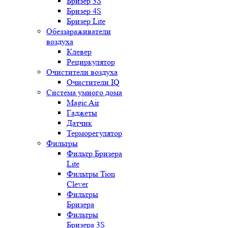
Бризер 3S
Бризер 4S
Бризер Lite
Обеззараживатели
воздуха
Клевер
Рециркулятор
Очистители воздуха
Очистители IQ
Система умного дома
Magic Air
Гаджеты
Датчик
Терморегулятор
Фильтры
Фильтр Бризера
Lite
Фильтры Tion
Clever
Фильтры
Бризера
Фильтры
Бризера 3S