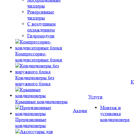
чиллеры
Реверсивные
чиллеры
С воздушным
охлаждением
Гидромодули
Компрессорно-
конденсаторные блоки
Кондиционеры без
К
наружного блока
Услуги
Крышные кондиционеры
Монтаж и
Акции
установка
Прецизионные
кондиционера
кондиционеры