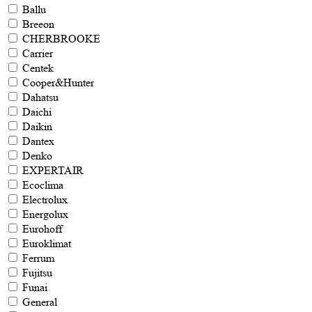
Ballu
Breeon
CHERBROOKE
Carrier
Centek
Cooper&Hunter
Dahatsu
Daichi
Daikin
Dantex
Denko
EXPERTAIR
Ecoclima
Electrolux
Energolux
Eurohoff
Euroklimat
Ferrum
Fujitsu
Funai
General