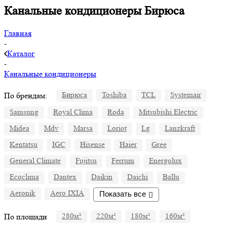
Канальные кондиционеры Бирюса
Главная
-
Каталог
-
Канальные кондиционеры
По брендам:
Бирюса
Toshiba
TCL
Systemair
Samsung
Royal Clima
Roda
Mitsubishi Electric
Midea
Mdv
Marsa
Loriot
Lg
Lanzkraft
Kentatsu
IGC
Hisense
Haier
Gree
General Climate
Fujitsu
Ferrum
Energolux
Ecoclima
Dantex
Daikin
Daichi
Ballu
Aeronik
Aero IXIA
Показать все
По площади
280м²
220м²
180м²
160м²