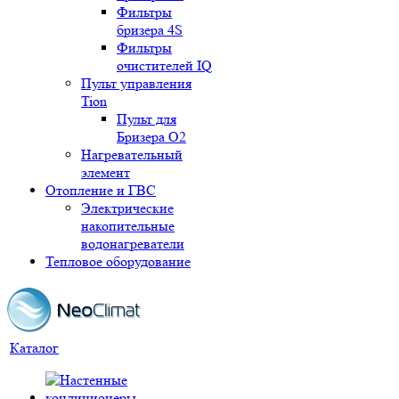
Фильтры
бризера 4S
Фильтры
очистителей IQ
Пульт управления
Tion
Пульт для
Бризера O2
Нагревательный
элемент
Отопление и ГВС
Электрические
накопительные
водонагреватели
Тепловое оборудование
Каталог