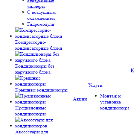
Реверсивные
чиллеры
С воздушным
охлаждением
Гидромодули
Компрессорно-
конденсаторные блоки
Кондиционеры без
К
наружного блока
Услуги
Крышные кондиционеры
Монтаж и
Акции
установка
Прецизионные
кондиционера
кондиционеры
Аксессуары для