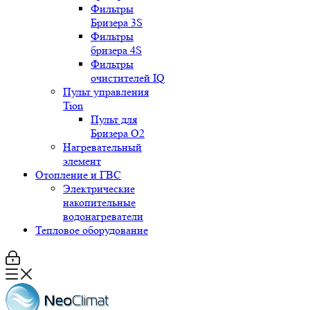
Фильтры
Бризера 3S
Фильтры
бризера 4S
Фильтры
очистителей IQ
Пульт управления
Tion
Пульт для
Бризера O2
Нагревательный
элемент
Отопление и ГВС
Электрические
накопительные
водонагреватели
Тепловое оборудование