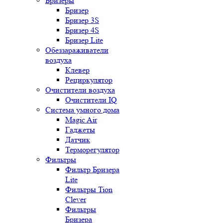
Бризеры
Бризер
Бризер 3S
Бризер 4S
Бризер Lite
Обеззараживатели
воздуха
Клевер
Рециркулятор
Очистители воздуха
Очистители IQ
Система умного дома
Magic Air
Гаджеты
Датчик
Терморегулятор
Фильтры
Фильтр Бризера
Lite
Фильтры Tion
Clever
Фильтры
Бризера