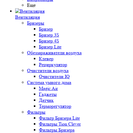
Ещё
Вентиляция
Бризеры
Бризер
Бризер 3S
Бризер 4S
Бризер Lite
Обеззараживатели воздуха
Клевер
Рециркулятор
Очистители воздуха
Очистители IQ
Система умного дома
Magic Air
Гаджеты
Датчик
Терморегулятор
Фильтры
Фильтр Бризера Lite
Фильтры Tion Clever
Фильтры Бризера