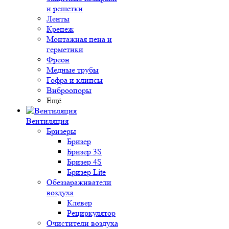
и решетки
Ленты
Крепеж
Монтажная пена и
герметики
Фреон
Медные трубы
Гофра и клипсы
Виброопоры
Ещё
Вентиляция
Бризеры
Бризер
Бризер 3S
Бризер 4S
Бризер Lite
Обеззараживатели
воздуха
Клевер
Рециркулятор
Очистители воздуха