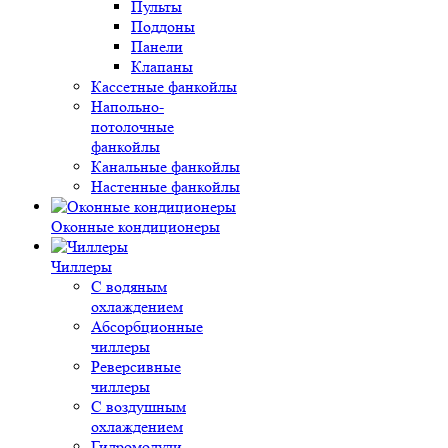
Пульты
Поддоны
Панели
Клапаны
Кассетные фанкойлы
Напольно-
потолочные
фанкойлы
Канальные фанкойлы
Настенные фанкойлы
Оконные кондиционеры
Чиллеры
С водяным
охлаждением
Абсорбционные
чиллеры
Реверсивные
чиллеры
С воздушным
охлаждением
Гидромодули