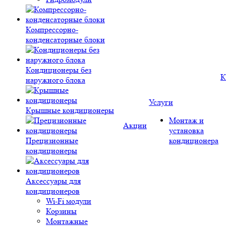
Компрессорно-
конденсаторные блоки
Кондиционеры без
К
наружного блока
Услуги
Крышные кондиционеры
Монтаж и
Акции
установка
Прецизионные
кондиционера
кондиционеры
Аксессуары для
кондиционеров
Wi-Fi модули
Корзины
Монтажные