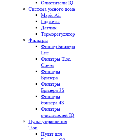
Очистители IQ
Система умного дома
Magic Air
Гаджеты
Датчик
Терморегулятор
Фильтры
Фильтр Бризера
Lite
Фильтры Tion
Clever
Фильтры
Бризера
Фильтры
Бризера 3S
Фильтры
бризера 4S
Фильтры
очистителей IQ
Пульт управления
Tion
Пульт для