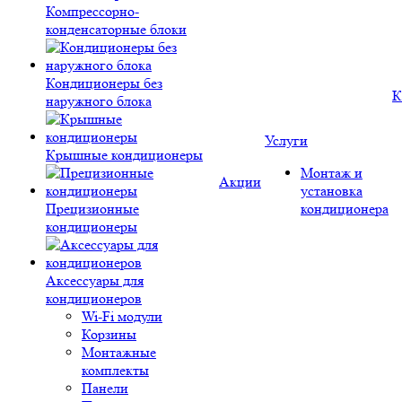
Компрессорно-
конденсаторные блоки
Кондиционеры без
К
наружного блока
Услуги
Крышные кондиционеры
Монтаж и
Акции
установка
Прецизионные
кондиционера
кондиционеры
Аксессуары для
кондиционеров
Wi-Fi модули
Корзины
Монтажные
комплекты
Панели