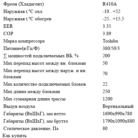
Фреон (Хладагент)
R410A
Наружная t,°C охл.
-10...+52
Наружная t,°C обогрев
-25...+15,5
EER
3.35
COP
3.89
Марка компрессора
Toshiba
Питание(в/Гц/Ф)
380/50/3
∑ мощностей подключаемых ВБ, %
200
Max перепад высот между вн. блоками
50
Max перепад высот между наруж. и вн.
70
блоками
Max количество подключаемых блоков
22
Max длина между блоками
250
Max суммарная длина трассы
1200
Выдув воздуха
Вертикальный
Габариты (ВxШxГ), мм нетто
1690х990х780
Габариты (ВxШxГ), мм брутто
1790х1090х880
Статическое давление, Па
80
Как купить