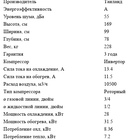
Производитель
Таиланд
Энергоэффективность
A
Уровень шума, дБа
55
Высота, см
169
Ширина, см
99
Глубина, см
78
Вес, кг
228
Гарантия
3 года
Компрессор
Инвертор
Сила тока на охлаждение, А
13.4
Сила тока на обогрев, А
11.5
Расход воздуха, м3/ч
10500
Тип компрессора
Роторный
ø газовой линии, дюйм
3/4
ø жидкостной линии, дюйм
1/2
Мощность охлаждения, кВт
28
Мощность обогрева, кВт
31.5
Потребление охл, кВт
8.36
Потребление тепло, кВт
7.2