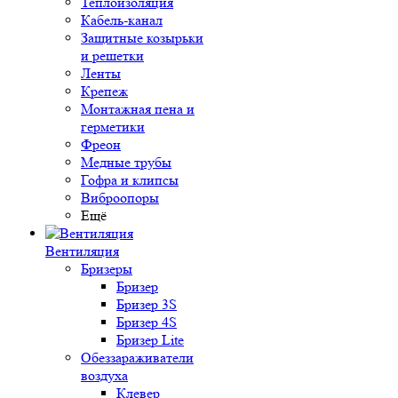
Теплоизоляция
Кабель-канал
Защитные козырьки
и решетки
Ленты
Крепеж
Монтажная пена и
герметики
Фреон
Медные трубы
Гофра и клипсы
Виброопоры
Ещё
Вентиляция
Бризеры
Бризер
Бризер 3S
Бризер 4S
Бризер Lite
Обеззараживатели
воздуха
Клевер