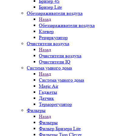
Бризер 4S
Бризер Lite
Обеззараживатели воздуха
Назад
Обеззараживатели воздуха
Клевер
Рециркулятор
Очистители воздуха
Назад
Очистители воздуха
Очистители IQ
Система умного дома
Назад
Система умного дома
Magic Air
Гаджеты
Датчик
Терморегулятор
Фильтры
Назад
Фильтры
Фильтр Бризера Lite
Фильтры Tion Clever