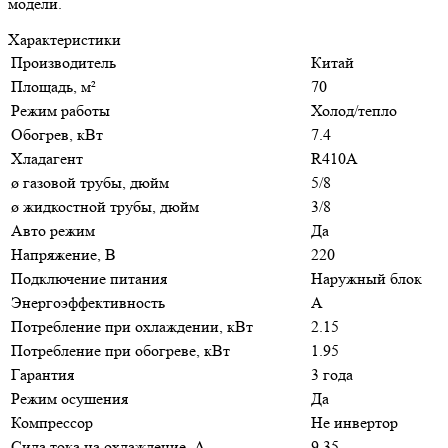
модели.
Характеристики
Производитель
Китай
Площадь, м²
70
Режим работы
Холод/тепло
Обогрев, кВт
7.4
Хладагент
R410A
ø газовой трубы, дюйм
5/8
ø жидкостной трубы, дюйм
3/8
Авто режим
Да
Напряжение, В
220
Подключение питания
Наружный блок
Энергоэффективность
A
Потребление при охлаждении, кВт
2.15
Потребление при обогреве, кВт
1.95
Гарантия
3 года
Режим осушения
Да
Компрессор
Не инвертор
Сила тока на охлаждение, А
9.35