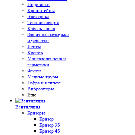
Подставки
Кронштейны
Электрика
Теплоизоляция
Кабель-канал
Защитные козырьки
и решетки
Ленты
Крепеж
Монтажная пена и
герметики
Фреон
Медные трубы
Гофра и клипсы
Виброопоры
Ещё
Вентиляция
Бризеры
Бризер
Бризер 3S
Бризер 4S