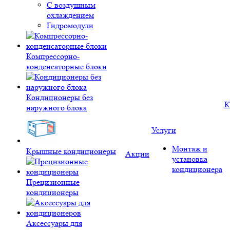
С воздушным
охлаждением
Гидромодули
Компрессорно-
конденсаторные блоки
Кондиционеры без
К
наружного блока
Услуги
Монтаж и
Крышные кондиционеры
Акции
установка
кондиционера
Прецизионные
кондиционеры
Аксессуары для