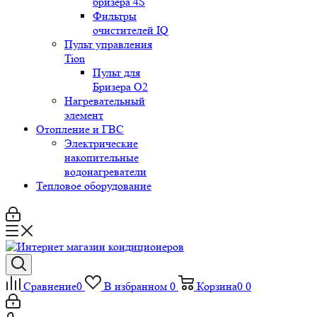
бризера 4S
Фильтры
очистителей IQ
Пульт управления
Tion
Пульт для
Бризера O2
Нагревательный
элемент
Отопление и ГВС
Электрические
накопительные
водонагреватели
Тепловое оборудование
Сравнение
0
В избранном
0
Корзина
0
0