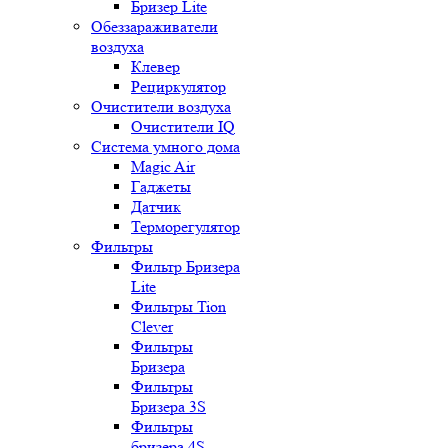
Бризер Lite
Обеззараживатели
воздуха
Клевер
Рециркулятор
Очистители воздуха
Очистители IQ
Система умного дома
Magic Air
Гаджеты
Датчик
Терморегулятор
Фильтры
Фильтр Бризера
Lite
Фильтры Tion
Clever
Фильтры
Бризера
Фильтры
Бризера 3S
Фильтры
бризера 4S