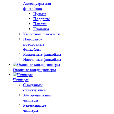
Аксессуары для
фанкойлов
Пульты
Поддоны
Панели
Клапаны
Кассетные фанкойлы
Напольно-
потолочные
фанкойлы
Канальные фанкойлы
Настенные фанкойлы
Оконные кондиционеры
Чиллеры
С водяным
охлаждением
Абсорбционные
чиллеры
Реверсивные
чиллеры