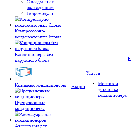
С воздушным
охлаждением
Гидромодули
Компрессорно-
конденсаторные блоки
Кондиционеры без
К
наружного блока
Услуги
Монтаж и
Крышные кондиционеры
Акции
установка
кондиционера
Прецизионные
кондиционеры
Аксессуары для