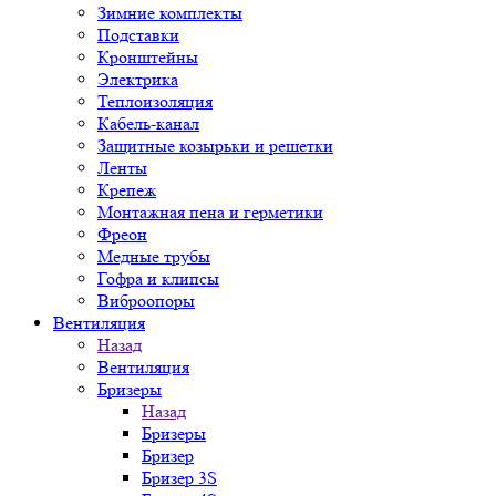
Зимние комплекты
Подставки
Кронштейны
Электрика
Теплоизоляция
Кабель-канал
Защитные козырьки и решетки
Ленты
Крепеж
Монтажная пена и герметики
Фреон
Медные трубы
Гофра и клипсы
Виброопоры
Вентиляция
Назад
Вентиляция
Бризеры
Назад
Бризеры
Бризер
Бризер 3S