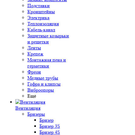
Подставки
Кронштейны
Электрика
Теплоизоляция
Кабель-канал
Защитные козырьки
и решетки
Ленты
Крепеж
Монтажная пена и
герметики
Фреон
Медные трубы
Гофра и клипсы
Виброопоры
Ещё
Вентиляция
Бризеры
Бризер
Бризер 3S
Бризер 4S