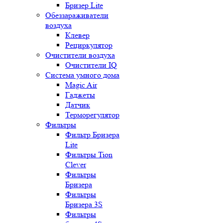
Бризер Lite
Обеззараживатели
воздуха
Клевер
Рециркулятор
Очистители воздуха
Очистители IQ
Система умного дома
Magic Air
Гаджеты
Датчик
Терморегулятор
Фильтры
Фильтр Бризера
Lite
Фильтры Tion
Clever
Фильтры
Бризера
Фильтры
Бризера 3S
Фильтры