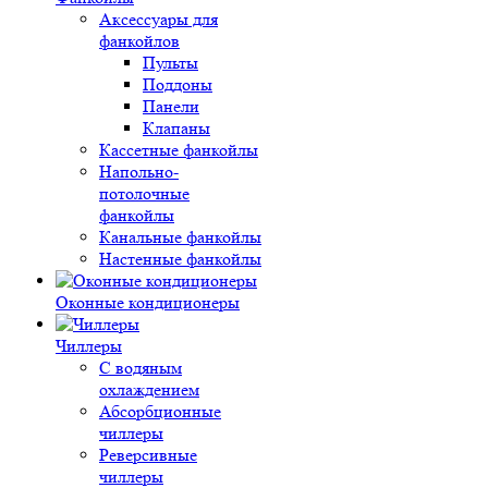
Аксессуары для
фанкойлов
Пульты
Поддоны
Панели
Клапаны
Кассетные фанкойлы
Напольно-
потолочные
фанкойлы
Канальные фанкойлы
Настенные фанкойлы
Оконные кондиционеры
Чиллеры
С водяным
охлаждением
Абсорбционные
чиллеры
Реверсивные
чиллеры