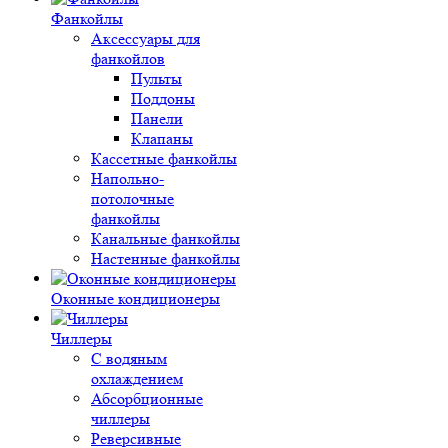
Фанкойлы
Аксессуары для
фанкойлов
Пульты
Поддоны
Панели
Клапаны
Кассетные фанкойлы
Напольно-
потолочные
фанкойлы
Канальные фанкойлы
Настенные фанкойлы
Оконные кондиционеры
Чиллеры
С водяным
охлаждением
Абсорбционные
чиллеры
Реверсивные