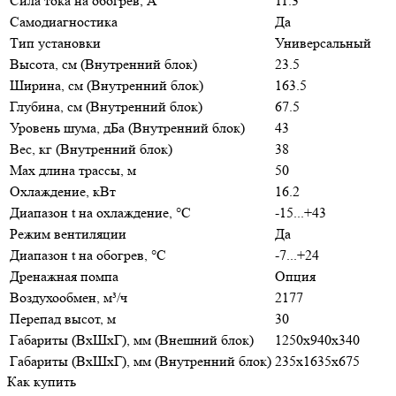
Сила тока на обогрев, А
11.3
Самодиагностика
Да
Тип установки
Универсальный
Высота, см (Внутренний блок)
23.5
Ширина, см (Внутренний блок)
163.5
Глубина, см (Внутренний блок)
67.5
Уровень шума, дБа (Внутренний блок)
43
Вес, кг (Внутренний блок)
38
Max длина трассы, м
50
Охлаждение, кВт
16.2
Диапазон t на охлаждение, °С
-15...+43
Режим вентиляции
Да
Диапазон t на обогрев, °С
-7...+24
Дренажная помпа
Опция
Воздухообмен, м³/ч
2177
Перепад высот, м
30
Габариты (ВхШхГ), мм (Внешний блок)
1250x940x340
Габариты (ВхШхГ), мм (Внутренний блок)
235x1635x675
Как купить