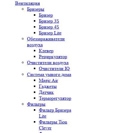
Вентиляция
Бризеры
Бризер
Бризер 3S
Бризер 4S
Бризер Lite
Обеззараживатели
воздуха
Клевер
Рециркулятор
Очистители воздуха
Очистители IQ
Система умного дома
Magic Air
Гаджеты
Датчик
Терморегулятор
Фильтры
Фильтр Бризера
Lite
Фильтры Tion
Clever