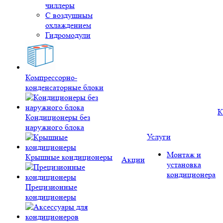
чиллеры
С воздушным
охлаждением
Гидромодули
Компрессорно-
конденсаторные блоки
К
Кондиционеры без
наружного блока
Услуги
Монтаж и
Крышные кондиционеры
Акции
установка
кондиционера
Прецизионные
кондиционеры