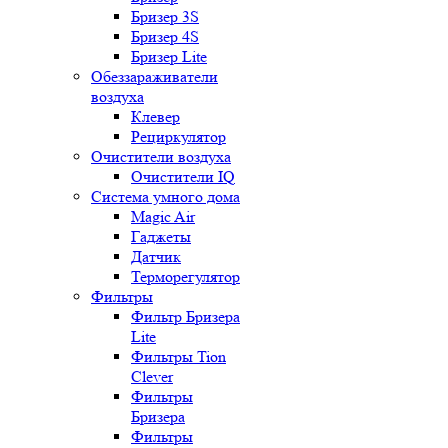
Бризер 3S
Бризер 4S
Бризер Lite
Обеззараживатели
воздуха
Клевер
Рециркулятор
Очистители воздуха
Очистители IQ
Система умного дома
Magic Air
Гаджеты
Датчик
Терморегулятор
Фильтры
Фильтр Бризера
Lite
Фильтры Tion
Clever
Фильтры
Бризера
Фильтры