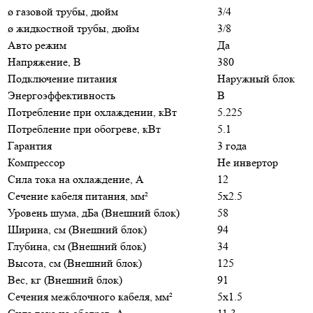
ø газовой трубы, дюйм
3/4
ø жидкостной трубы, дюйм
3/8
Авто режим
Да
Напряжение, В
380
Подключение питания
Наружный блок
Энергоэффективность
B
Потребление при охлаждении, кВт
5.225
Потребление при обогреве, кВт
5.1
Гарантия
3 года
Компрессор
Не инвертор
Сила тока на охлаждение, А
12
Сечение кабеля питания, мм²
5x2.5
Уровень шума, дБа (Внешний блок)
58
Ширина, см (Внешний блок)
94
Глубина, см (Внешний блок)
34
Высота, см (Внешний блок)
125
Вес, кг (Внешний блок)
91
Сечения межблочного кабеля, мм²
5x1.5