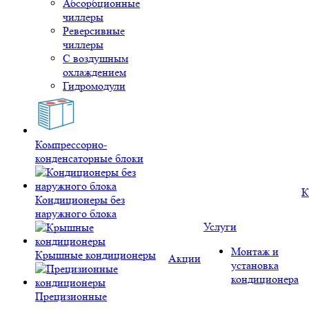
Абсорбционные
чиллеры
Реверсивные
чиллеры
С воздушным
охлаждением
Гидромодули
Компрессорно-
конденсаторные блоки
К
Кондиционеры без
наружного блока
Услуги
Монтаж и
Крышные кондиционеры
Акции
установка
кондиционера
Прецизионные