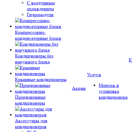
С воздушным
охлаждением
Гидромодули
Компрессорно-
конденсаторные блоки
Кондиционеры без
К
наружного блока
Услуги
Крышные кондиционеры
Монтаж и
Акции
установка
Прецизионные
кондиционера
кондиционеры
Аксессуары для
кондиционеров