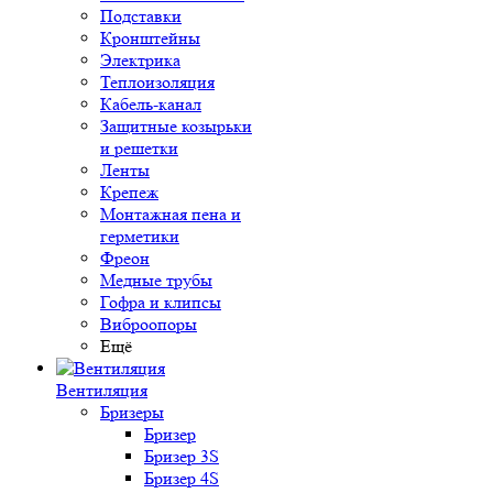
Подставки
Кронштейны
Электрика
Теплоизоляция
Кабель-канал
Защитные козырьки
и решетки
Ленты
Крепеж
Монтажная пена и
герметики
Фреон
Медные трубы
Гофра и клипсы
Виброопоры
Ещё
Вентиляция
Бризеры
Бризер
Бризер 3S
Бризер 4S