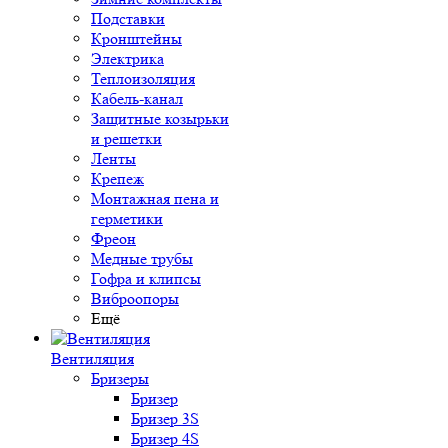
Подставки
Кронштейны
Электрика
Теплоизоляция
Кабель-канал
Защитные козырьки
и решетки
Ленты
Крепеж
Монтажная пена и
герметики
Фреон
Медные трубы
Гофра и клипсы
Виброопоры
Ещё
Вентиляция
Бризеры
Бризер
Бризер 3S
Бризер 4S