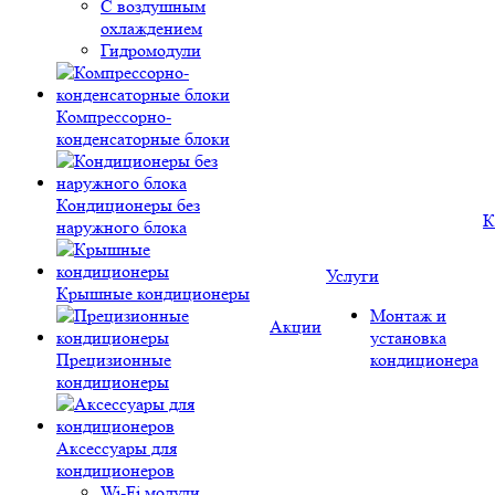
С воздушным
охлаждением
Гидромодули
Компрессорно-
конденсаторные блоки
Кондиционеры без
К
наружного блока
Услуги
Крышные кондиционеры
Монтаж и
Акции
установка
Прецизионные
кондиционера
кондиционеры
Аксессуары для
кондиционеров
Wi-Fi модули