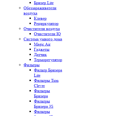
Бризер Lite
Обеззараживатели
воздуха
Клевер
Рециркулятор
Очистители воздуха
Очистители IQ
Система умного дома
Magic Air
Гаджеты
Датчик
Терморегулятор
Фильтры
Фильтр Бризера
Lite
Фильтры Tion
Clever
Фильтры
Бризера
Фильтры
Бризера 3S
Фильтры