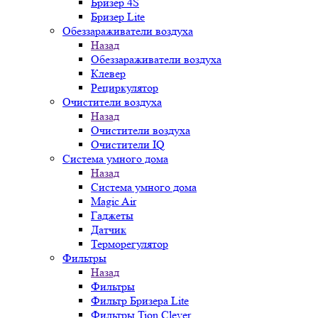
Бризер 4S
Бризер Lite
Обеззараживатели воздуха
Назад
Обеззараживатели воздуха
Клевер
Рециркулятор
Очистители воздуха
Назад
Очистители воздуха
Очистители IQ
Система умного дома
Назад
Система умного дома
Magic Air
Гаджеты
Датчик
Терморегулятор
Фильтры
Назад
Фильтры
Фильтр Бризера Lite
Фильтры Tion Clever