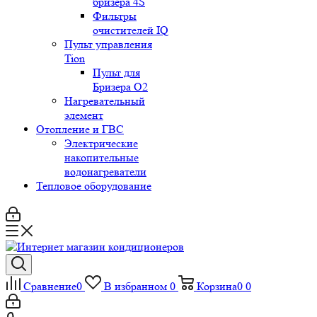
бризера 4S
Фильтры
очистителей IQ
Пульт управления
Tion
Пульт для
Бризера O2
Нагревательный
элемент
Отопление и ГВС
Электрические
накопительные
водонагреватели
Тепловое оборудование
Сравнение
0
В избранном
0
Корзина
0
0