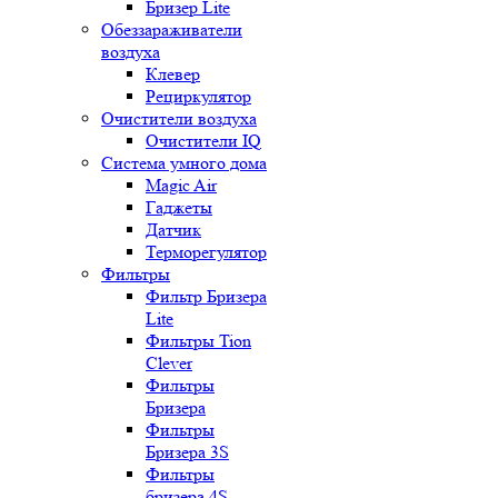
Бризер Lite
Обеззараживатели
воздуха
Клевер
Рециркулятор
Очистители воздуха
Очистители IQ
Система умного дома
Magic Air
Гаджеты
Датчик
Терморегулятор
Фильтры
Фильтр Бризера
Lite
Фильтры Tion
Clever
Фильтры
Бризера
Фильтры
Бризера 3S
Фильтры
бризера 4S