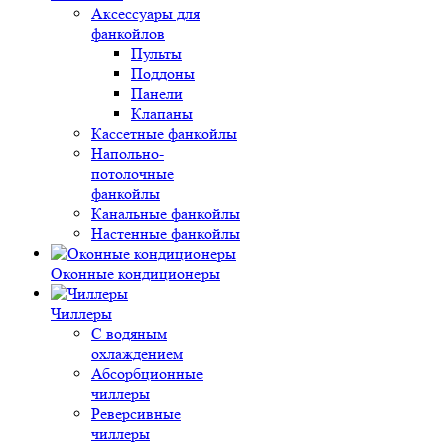
Аксессуары для
фанкойлов
Пульты
Поддоны
Панели
Клапаны
Кассетные фанкойлы
Напольно-
потолочные
фанкойлы
Канальные фанкойлы
Настенные фанкойлы
Оконные кондиционеры
Чиллеры
С водяным
охлаждением
Абсорбционные
чиллеры
Реверсивные
чиллеры