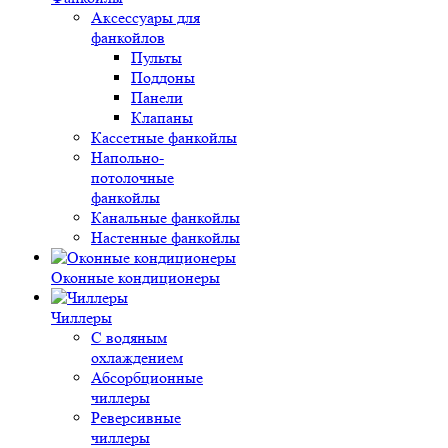
Аксессуары для
фанкойлов
Пульты
Поддоны
Панели
Клапаны
Кассетные фанкойлы
Напольно-
потолочные
фанкойлы
Канальные фанкойлы
Настенные фанкойлы
Оконные кондиционеры
Чиллеры
С водяным
охлаждением
Абсорбционные
чиллеры
Реверсивные
чиллеры