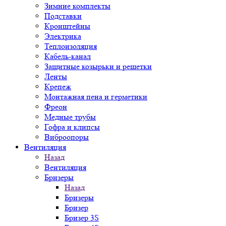
Зимние комплекты
Подставки
Кронштейны
Электрика
Теплоизоляция
Кабель-канал
Защитные козырьки и решетки
Ленты
Крепеж
Монтажная пена и герметики
Фреон
Медные трубы
Гофра и клипсы
Виброопоры
Вентиляция
Назад
Вентиляция
Бризеры
Назад
Бризеры
Бризер
Бризер 3S