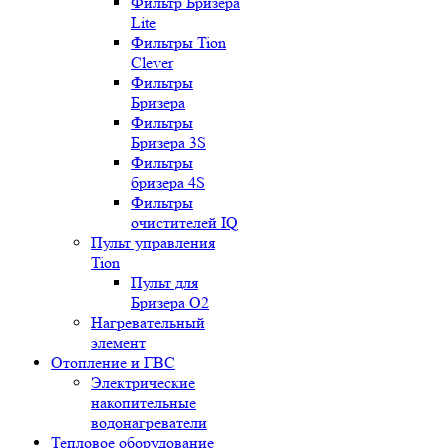
Фильтр Бризера
Lite
Фильтры Tion
Clever
Фильтры
Бризера
Фильтры
Бризера 3S
Фильтры
бризера 4S
Фильтры
очистителей IQ
Пульт управления
Tion
Пульт для
Бризера O2
Нагревательный
элемент
Отопление и ГВС
Электрические
накопительные
водонагреватели
Тепловое оборудование