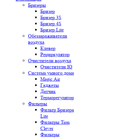
Бризеры
Бризер
Бризер 3S
Бризер 4S
Бризер Lite
Обеззараживатели
воздуха
Клевер
Рециркулятор
Очистители воздуха
Очистители IQ
Система умного дома
Magic Air
Гаджеты
Датчик
Терморегулятор
Фильтры
Фильтр Бризера
Lite
Фильтры Tion
Clever
Фильтры