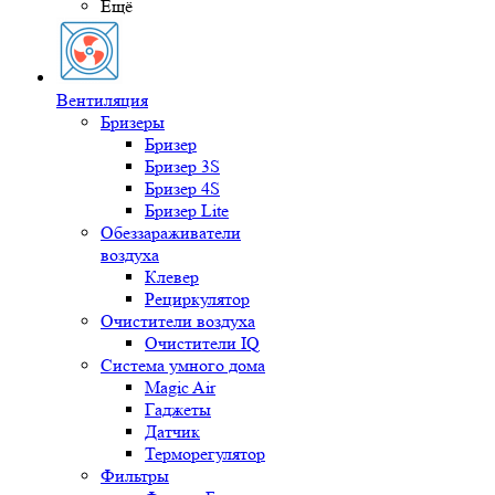
Ещё
Вентиляция
Бризеры
Бризер
Бризер 3S
Бризер 4S
Бризер Lite
Обеззараживатели
воздуха
Клевер
Рециркулятор
Очистители воздуха
Очистители IQ
Система умного дома
Magic Air
Гаджеты
Датчик
Терморегулятор
Фильтры