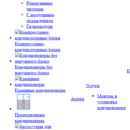
Реверсивные
чиллеры
С воздушным
охлаждением
Гидромодули
Компрессорно-
конденсаторные блоки
Кондиционеры без
К
наружного блока
Услуги
Крышные кондиционеры
Монтаж и
Акции
установка
кондиционера
Прецизионные
кондиционеры