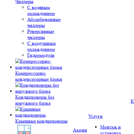
Чиллеры
С водяным
охлаждением
Абсорбционные
чиллеры
Реверсивные
чиллеры
С воздушным
охлаждением
Гидромодули
Компрессорно-
конденсаторные блоки
Кондиционеры без
К
наружного блока
Услуги
Крышные кондиционеры
Монтаж и
Акции
установка