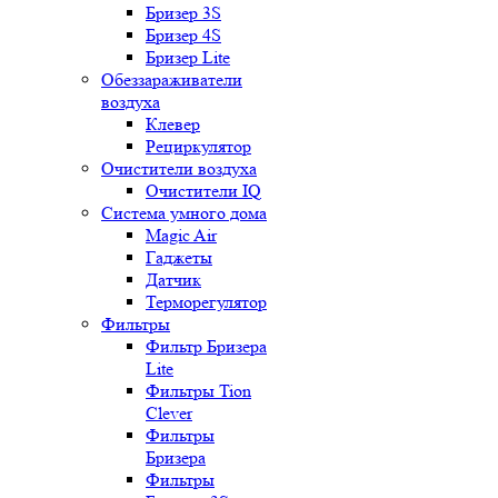
Бризер 3S
Бризер 4S
Бризер Lite
Обеззараживатели
воздуха
Клевер
Рециркулятор
Очистители воздуха
Очистители IQ
Система умного дома
Magic Air
Гаджеты
Датчик
Терморегулятор
Фильтры
Фильтр Бризера
Lite
Фильтры Tion
Clever
Фильтры
Бризера
Фильтры