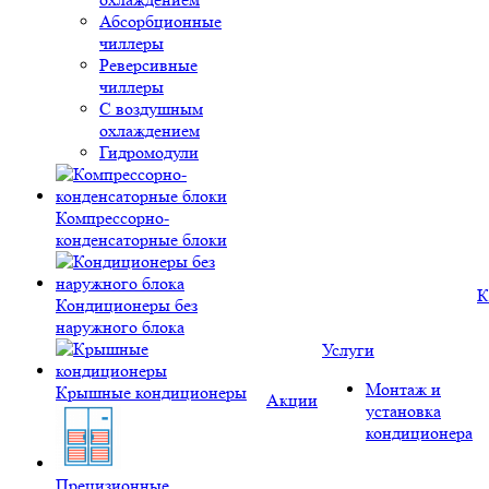
Абсорбционные
чиллеры
Реверсивные
чиллеры
С воздушным
охлаждением
Гидромодули
Компрессорно-
конденсаторные блоки
К
Кондиционеры без
наружного блока
Услуги
Монтаж и
Крышные кондиционеры
Акции
установка
кондиционера
Прецизионные