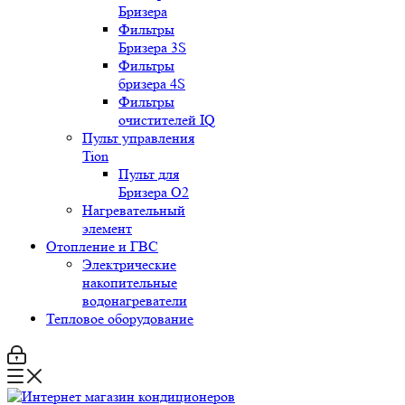
Бризера
Фильтры
Бризера 3S
Фильтры
бризера 4S
Фильтры
очистителей IQ
Пульт управления
Tion
Пульт для
Бризера O2
Нагревательный
элемент
Отопление и ГВС
Электрические
накопительные
водонагреватели
Тепловое оборудование