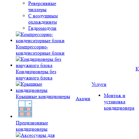
Реверсивные
чиллеры
С воздушным
охлаждением
Гидромодули
Компрессорно-
конденсаторные блоки
К
Кондиционеры без
наружного блока
Услуги
Монтаж и
Крышные кондиционеры
Акции
установка
кондиционера
Прецизионные
кондиционеры