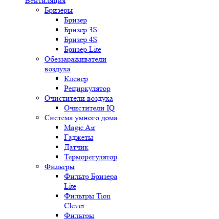
Вентиляция
Бризеры
Бризер
Бризер 3S
Бризер 4S
Бризер Lite
Обеззараживатели
воздуха
Клевер
Рециркулятор
Очистители воздуха
Очистители IQ
Система умного дома
Magic Air
Гаджеты
Датчик
Терморегулятор
Фильтры
Фильтр Бризера
Lite
Фильтры Tion
Clever
Фильтры