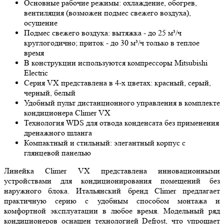
Основные рабочие режимы: охлаждение, обогрев,
вентиляция (возможен подмес свежего воздуха),
осушение
Подмес свежего воздуха: вытяжка - до 25 м³/ч
круглогодично; приток - до 30 м³/ч только в теплое
время
В конструкции используются компрессоры Mitsubishi
Electric
Серия VX представлена в 4-х цветах: красный, серый,
черный, белый
Удобный пульт дистанционного управления в комплекте
кондиционера Climer VX
Технология WDS для отвода конденсата без применения
дренажного шланга
Компактный и стильный: элегантный корпус с
глянцевой панелью
Линейка Climer VX представлена инновационными
устройствами для кондиционирования помещений без
наружного блока. Итальянский бренд Climer предлагает
практичную серию с удобным способом монтажа и
комфортной эксплуатации в любое время. Модельный ряд
кондиционеров оснащен технологией Defrost, что упрощает