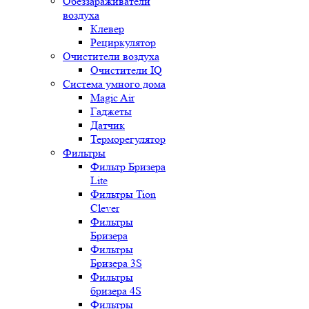
Обеззараживатели
воздуха
Клевер
Рециркулятор
Очистители воздуха
Очистители IQ
Система умного дома
Magic Air
Гаджеты
Датчик
Терморегулятор
Фильтры
Фильтр Бризера
Lite
Фильтры Tion
Clever
Фильтры
Бризера
Фильтры
Бризера 3S
Фильтры
бризера 4S
Фильтры