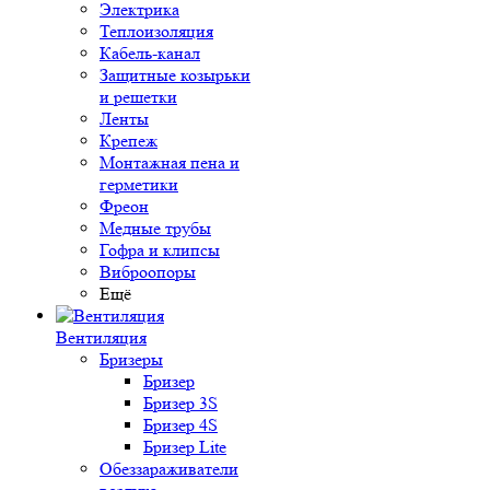
Электрика
Теплоизоляция
Кабель-канал
Защитные козырьки
и решетки
Ленты
Крепеж
Монтажная пена и
герметики
Фреон
Медные трубы
Гофра и клипсы
Виброопоры
Ещё
Вентиляция
Бризеры
Бризер
Бризер 3S
Бризер 4S
Бризер Lite
Обеззараживатели