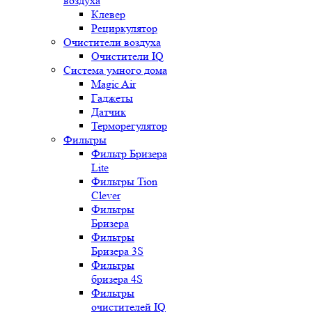
воздуха
Клевер
Рециркулятор
Очистители воздуха
Очистители IQ
Система умного дома
Magic Air
Гаджеты
Датчик
Терморегулятор
Фильтры
Фильтр Бризера
Lite
Фильтры Tion
Clever
Фильтры
Бризера
Фильтры
Бризера 3S
Фильтры
бризера 4S
Фильтры
очистителей IQ