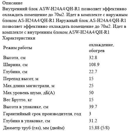
Описание
Внутренний блок ASW-H24A4/QH-R1 позволяет эффективно
охлаждать помещение до 70м2. Идет в комплекте с наружным
блоком AS-H24A4/QH-R1 Наружный блок AS-H24A4/QH-R1
позволяет эффективно охлаждать помещение до 70м2. Идет в
комплекте с внутренним блоком ASW-H24A4/QH-R1
Характеристики
охлаждение,
Режим работы
обогрев
Высота, см
32.8
Ширина, см
108.9
Глубина, см
22.7
Перепад высот, м
15
Max.длина магистрали, м
25
Max.уровень шума, дБ(А)
50
Вес Брутто, кг
15
Высота в упаковке, см
39.7
Гарантийный срок производителя, год
3
Глубина в упаковке, см
31.2
Диаметр труб (газ), мм (дюйм)
15,88 (5/8)