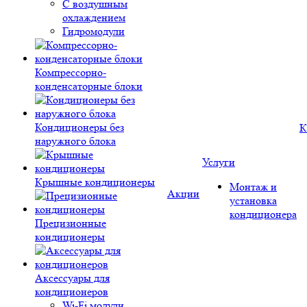
С воздушным
охлаждением
Гидромодули
Компрессорно-
конденсаторные блоки
Кондиционеры без
К
наружного блока
Услуги
Крышные кондиционеры
Монтаж и
Акции
установка
кондиционера
Прецизионные
кондиционеры
Аксессуары для
кондиционеров
Wi-Fi модули