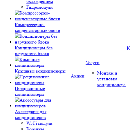
охлаждением
Гидромодули
Компрессорно-
конденсаторные блоки
Кондиционеры без
К
наружного блока
Услуги
Крышные кондиционеры
Монтаж и
Акции
установка
кондиционера
Прецизионные
кондиционеры
Аксессуары для
кондиционеров
Wi-Fi модули
Корзины