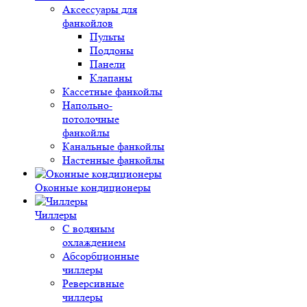
Аксессуары для
фанкойлов
Пульты
Поддоны
Панели
Клапаны
Кассетные фанкойлы
Напольно-
потолочные
фанкойлы
Канальные фанкойлы
Настенные фанкойлы
Оконные кондиционеры
Чиллеры
С водяным
охлаждением
Абсорбционные
чиллеры
Реверсивные
чиллеры