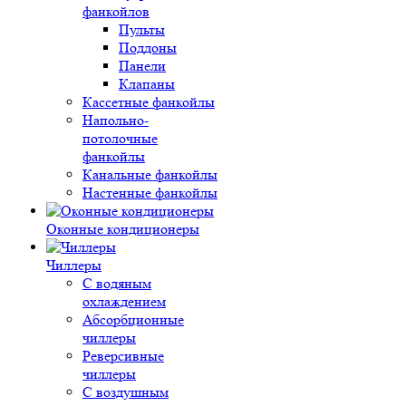
фанкойлов
Пульты
Поддоны
Панели
Клапаны
Кассетные фанкойлы
Напольно-
потолочные
фанкойлы
Канальные фанкойлы
Настенные фанкойлы
Оконные кондиционеры
Чиллеры
С водяным
охлаждением
Абсорбционные
чиллеры
Реверсивные
чиллеры
С воздушным