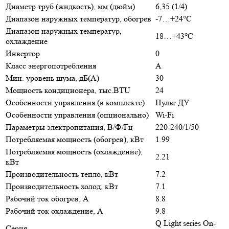
Диаметр труб (жидкость), мм (дюйм)
6,35 (1/4)
Диапазон наружных температур, обогрев
-7…+24°С
Диапазон наружных температур,
18…+43°С
охлаждение
Инвертор
0
Класс энергопотребления
A
Мин. уровень шума, дБ(А)
30
Мощность кондиционера, тыс.BTU
24
Особенности управления (в комплекте)
Пульт ДУ
Особенности управления (опционально)
Wi-Fi
Параметры электропитания, В/Ф/Гц
220-240/1/50
Потребляемая мощность (обогрев), кВт
1.99
Потребляемая мощность (охлаждение),
2.21
кВт
Производительность тепло, кВт
7.2
Производительность холод, кВт
7.1
Рабочий ток обогрев, А
8.8
Рабочий ток охлаждение, А
9.8
Q Light series On-
Серия