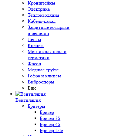
Кронштейны
Электрика
Теплоизоляция
Кабель-канал
Защитные козырьки
и решетки
Ленты
Крепеж
Монтажная пена и
герметики
Фреон
Медные трубы
Гофра и клипсы
Виброопоры
Ещё
Вентиляция
Бризеры
Бризер
Бризер 3S
Бризер 4S
Бризер Lite