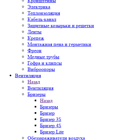
Кронштейны
Электрика
Теплоизоляция
Кабель-канал
Защитные козырьки и решетки
Ленты
Крепеж
Монтажная пена и герметики
Фреон
Медные трубы
Гофра и клипсы
Виброопоры
Вентиляция
Назад
Вентиляция
Бризеры
Назад
Бризеры
Бризер
Бризер 3S
Бризер 4S
Бризер Lite
Обеззараживатели воздуха