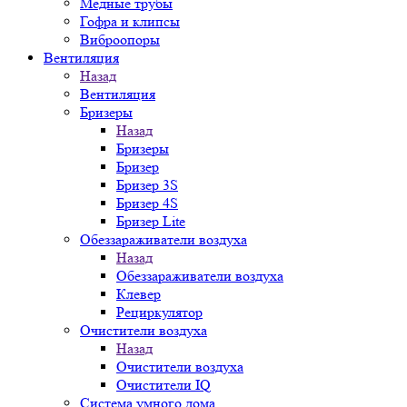
Медные трубы
Гофра и клипсы
Виброопоры
Вентиляция
Назад
Вентиляция
Бризеры
Назад
Бризеры
Бризер
Бризер 3S
Бризер 4S
Бризер Lite
Обеззараживатели воздуха
Назад
Обеззараживатели воздуха
Клевер
Рециркулятор
Очистители воздуха
Назад
Очистители воздуха
Очистители IQ
Система умного дома