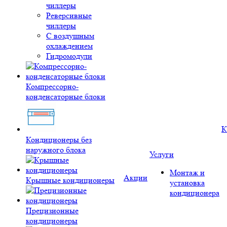
чиллеры
Реверсивные
чиллеры
С воздушным
охлаждением
Гидромодули
Компрессорно-
конденсаторные блоки
К
Кондиционеры без
наружного блока
Услуги
Монтаж и
Акции
Крышные кондиционеры
установка
кондиционера
Прецизионные
кондиционеры