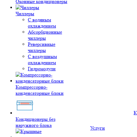
Оконные кондиционеры
Чиллеры
С водяным
охлаждением
Абсорбционные
чиллеры
Реверсивные
чиллеры
С воздушным
охлаждением
Гидромодули
Компрессорно-
конденсаторные блоки
К
Кондиционеры без
наружного блока
Услуги