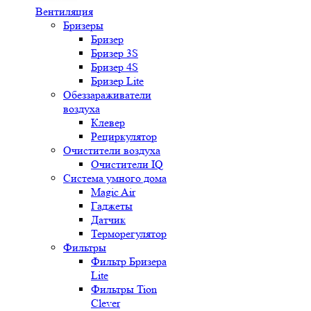
Вентиляция
Бризеры
Бризер
Бризер 3S
Бризер 4S
Бризер Lite
Обеззараживатели
воздуха
Клевер
Рециркулятор
Очистители воздуха
Очистители IQ
Система умного дома
Magic Air
Гаджеты
Датчик
Терморегулятор
Фильтры
Фильтр Бризера
Lite
Фильтры Tion
Clever