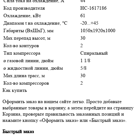
Сила тока на охлаждение, А
44
Код производителя
НС-1617186
Охлаждение, кВт
61
Диапазон t на охлаждение, °С
-20...+45
Габариты (ВхШхГ), мм
1050x1920x1000
Max перепад высот, м
30
Кол-во контуров
2
Тип компрессора
Спиральный
ø газовой линии, дюйм
1 1/8
ø жидкостной линии, дюйм
5/8
Max длина трасс, м
30
Кол-во компрессоров
2
Как купить
Оформить заказ на нашем сайте легко. Просто добавьте
выбранные товары в корзину, а затем перейдите на страницу
Корзина, проверьте правильность заказанных позиций и
нажмите кнопку «Оформить заказ» или «Быстрый заказ».
Быстрый заказ