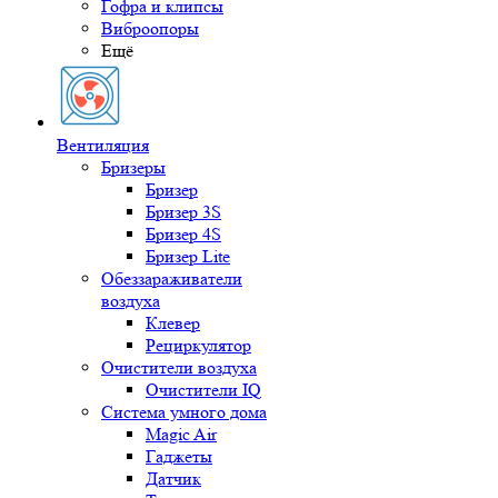
Гофра и клипсы
Виброопоры
Ещё
Вентиляция
Бризеры
Бризер
Бризер 3S
Бризер 4S
Бризер Lite
Обеззараживатели
воздуха
Клевер
Рециркулятор
Очистители воздуха
Очистители IQ
Система умного дома
Magic Air
Гаджеты
Датчик