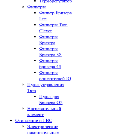
Терморегулятор
Фильтры
Фильтр Бризера
Lite
Фильтры Tion
Clever
Фильтры
Бризера
Фильтры
Бризера 3S
Фильтры
бризера 4S
Фильтры
очистителей IQ
Пульт управления
Tion
Пульт для
Бризера O2
Нагревательный
элемент
Отопление и ГВС
Электрические
накопительные