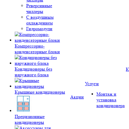
Реверсивные
чиллеры
С воздушным
охлаждением
Гидромодули
Компрессорно-
конденсаторные блоки
Кондиционеры без
К
наружного блока
Услуги
Крышные кондиционеры
Монтаж и
Акции
установка
кондиционера
Прецизионные
кондиционеры