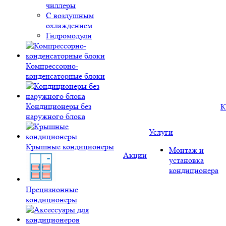
чиллеры
С воздушным
охлаждением
Гидромодули
Компрессорно-
конденсаторные блоки
Кондиционеры без
К
наружного блока
Услуги
Крышные кондиционеры
Монтаж и
Акции
установка
кондиционера
Прецизионные
кондиционеры