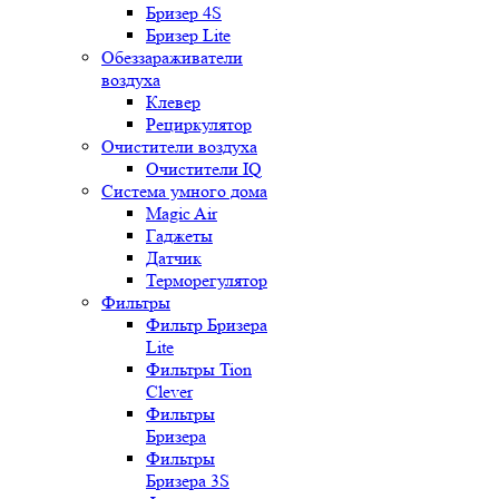
Бризер 4S
Бризер Lite
Обеззараживатели
воздуха
Клевер
Рециркулятор
Очистители воздуха
Очистители IQ
Система умного дома
Magic Air
Гаджеты
Датчик
Терморегулятор
Фильтры
Фильтр Бризера
Lite
Фильтры Tion
Clever
Фильтры
Бризера
Фильтры
Бризера 3S