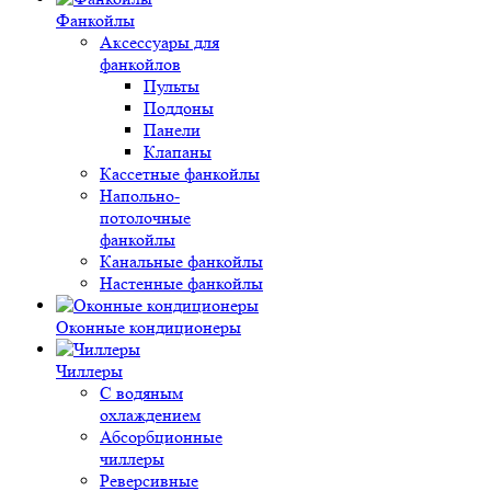
Фанкойлы
Аксессуары для
фанкойлов
Пульты
Поддоны
Панели
Клапаны
Кассетные фанкойлы
Напольно-
потолочные
фанкойлы
Канальные фанкойлы
Настенные фанкойлы
Оконные кондиционеры
Чиллеры
С водяным
охлаждением
Абсорбционные
чиллеры
Реверсивные