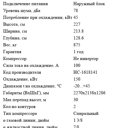
Подключение питания
Наружный блок
Уровень шума, дБа
78
Потребление при охлаждении, кВт
45
Высота, см
227
Ширина, см
213.8
Глубина, см
128.6
Вес, кг
875
Гарантия
1 год
Компрессор
Не инвертор
Сила тока на охлаждение, А
100
Код производителя
НС-1618141
Охлаждение, кВт
150
Диапазон t на охлаждение, °С
-20...+45
Габариты (ВхШхГ), мм
2270x2138x1286
Max перепад высот, м
30
Кол-во контуров
2
Тип компрессора
Спиральный
ø газовой линии, дюйм
1 3/8
ø жидкостной линии, дюйм
7/8