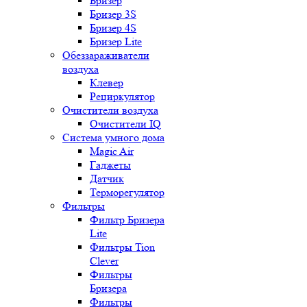
Бризер
Бризер 3S
Бризер 4S
Бризер Lite
Обеззараживатели
воздуха
Клевер
Рециркулятор
Очистители воздуха
Очистители IQ
Система умного дома
Magic Air
Гаджеты
Датчик
Терморегулятор
Фильтры
Фильтр Бризера
Lite
Фильтры Tion
Clever
Фильтры
Бризера
Фильтры