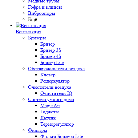
Медные трубы
Гофра и клипсы
Виброопоры
Ещё
Вентиляция
Бризеры
Бризер
Бризер 3S
Бризер 4S
Бризер Lite
Обеззараживатели воздуха
Клевер
Рециркулятор
Очистители воздуха
Очистители IQ
Система умного дома
Magic Air
Гаджеты
Датчик
Терморегулятор
Фильтры
Фильтр Бризера Lite