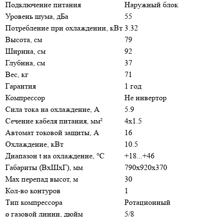
Подключение питания
Наружный блок
Уровень шума, дБа
55
Потребление при охлаждении, кВт
3.32
Высота, см
79
Ширина, см
92
Глубина, см
37
Вес, кг
71
Гарантия
1 год
Компрессор
Не инвертор
Сила тока на охлаждение, А
5.9
Сечение кабеля питания, мм²
4x1.5
Автомат токовой защиты, A
16
Охлаждение, кВт
10.5
Диапазон t на охлаждение, °С
+18...+46
Габариты (ВхШхГ), мм
790x920x370
Max перепад высот, м
30
Кол-во контуров
1
Тип компрессора
Ротационный
ø газовой линии, дюйм
5/8