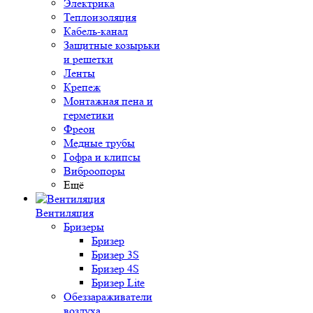
Электрика
Теплоизоляция
Кабель-канал
Защитные козырьки
и решетки
Ленты
Крепеж
Монтажная пена и
герметики
Фреон
Медные трубы
Гофра и клипсы
Виброопоры
Ещё
Вентиляция
Бризеры
Бризер
Бризер 3S
Бризер 4S
Бризер Lite
Обеззараживатели
воздуха