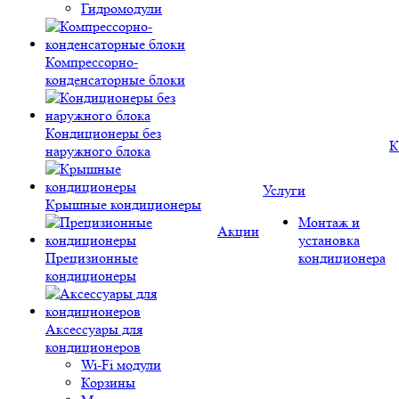
Гидромодули
Компрессорно-
конденсаторные блоки
Кондиционеры без
К
наружного блока
Услуги
Крышные кондиционеры
Монтаж и
Акции
установка
Прецизионные
кондиционера
кондиционеры
Аксессуары для
кондиционеров
Wi-Fi модули
Корзины