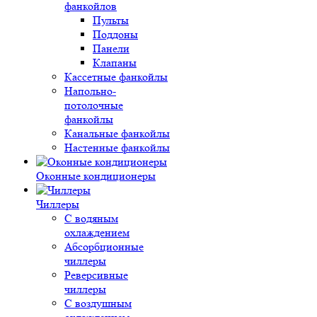
фанкойлов
Пульты
Поддоны
Панели
Клапаны
Кассетные фанкойлы
Напольно-
потолочные
фанкойлы
Канальные фанкойлы
Настенные фанкойлы
Оконные кондиционеры
Чиллеры
С водяным
охлаждением
Абсорбционные
чиллеры
Реверсивные
чиллеры
С воздушным