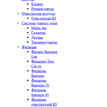
Клевер
Рециркулятор
Очистители воздуха
Очистители IQ
Система умного дома
Magic Air
Гаджеты
Датчик
Терморегулятор
Фильтры
Фильтр Бризера
Lite
Фильтры Tion
Clever
Фильтры
Бризера
Фильтры
Бризера 3S
Фильтры
бризера 4S
Фильтры
очистителей IQ