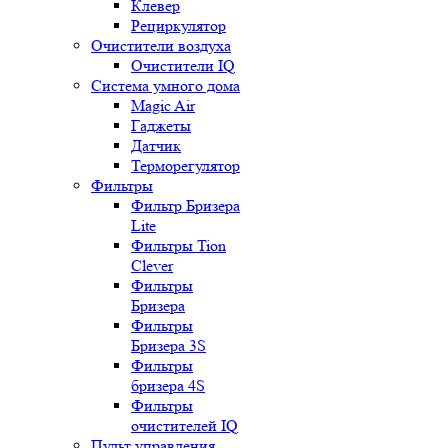
Клевер
Рециркулятор
Очистители воздуха
Очистители IQ
Система умного дома
Magic Air
Гаджеты
Датчик
Терморегулятор
Фильтры
Фильтр Бризера
Lite
Фильтры Tion
Clever
Фильтры
Бризера
Фильтры
Бризера 3S
Фильтры
бризера 4S
Фильтры
очистителей IQ
Пульт управления