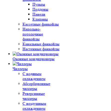
Пульты
Поддоны
Панели
Клапаны
Кассетные фанкойлы
Напольно-
потолочные
фанкойлы
Канальные фанкойлы
Настенные фанкойлы
Оконные кондиционеры
Чиллеры
С водяным
охлаждением
Абсорбционные
чиллеры
Реверсивные
чиллеры
С воздушным
охлаждением