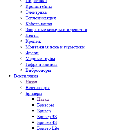
Подставки
Кронштейны
Электрика
Теплоизоляция
Кабель-канал
Защитные козырьки и решетки
Ленты
Крепеж
Монтажная пена и герметики
Фреон
Медные трубы
Гофра и клипсы
Виброопоры
Вентиляция
Назад
Вентиляция
Бризеры
Назад
Бризеры
Бризер
Бризер 3S
Бризер 4S
Бризер Lite