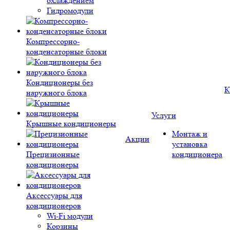
охлаждением
Гидромодули
Компрессорно-
конденсаторные блоки
Кондиционеры без
К
наружного блока
Услуги
Крышные кондиционеры
Монтаж и
Акции
установка
Прецизионные
кондиционера
кондиционеры
Аксессуары для
кондиционеров
Wi-Fi модули
Корзины