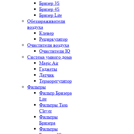
Бризер 3S
Бризер 4S
Бризер Lite
Обеззараживатели
воздуха
Клевер
Рециркулятор
Очистители воздуха
Очистители IQ
Система умного дома
Magic Air
Гаджеты
Датчик
Терморегулятор
Фильтры
Фильтр Бризера
Lite
Фильтры Tion
Clever
Фильтры
Бризера
Фильтры