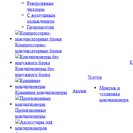
Реверсивные
чиллеры
С воздушным
охлаждением
Гидромодули
Компрессорно-
конденсаторные блоки
К
Кондиционеры без
наружного блока
Услуги
Монтаж и
Акции
Крышные кондиционеры
установка
кондиционера
Прецизионные
кондиционеры