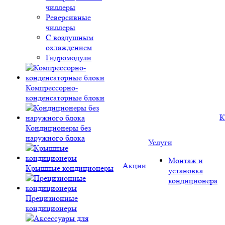
чиллеры
Реверсивные
чиллеры
С воздушным
охлаждением
Гидромодули
Компрессорно-
конденсаторные блоки
К
Кондиционеры без
наружного блока
Услуги
Монтаж и
Акции
Крышные кондиционеры
установка
кондиционера
Прецизионные
кондиционеры