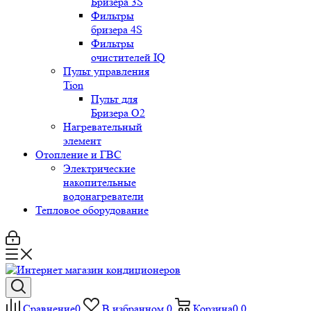
Бризера 3S
Фильтры
бризера 4S
Фильтры
очистителей IQ
Пульт управления
Tion
Пульт для
Бризера O2
Нагревательный
элемент
Отопление и ГВС
Электрические
накопительные
водонагреватели
Тепловое оборудование
Сравнение
0
В избранном
0
Корзина
0
0