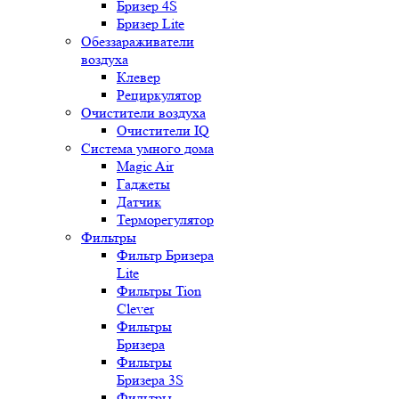
Бризер 4S
Бризер Lite
Обеззараживатели
воздуха
Клевер
Рециркулятор
Очистители воздуха
Очистители IQ
Система умного дома
Magic Air
Гаджеты
Датчик
Терморегулятор
Фильтры
Фильтр Бризера
Lite
Фильтры Tion
Clever
Фильтры
Бризера
Фильтры
Бризера 3S
Фильтры