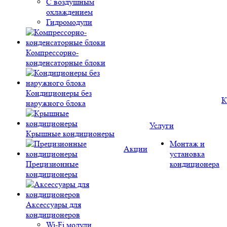
С воздушным
охлаждением
Гидромодули
Компрессорно-
конденсаторные блоки
Кондиционеры без
К
наружного блока
Услуги
Крышные кондиционеры
Монтаж и
Акции
установка
Прецизионные
кондиционера
кондиционеры
Аксессуары для
кондиционеров
Wi-Fi модули