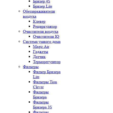
Бризер 4S
Бризер Lite
Обеззараживатели
воздуха
Клевер
Рециркулятор
Очистители воздуха
Очистители IQ
Система умного дома
Magic Air
Гаджеты
Датчик
Терморегулятор
Фильтры
Фильтр Бризера
Lite
Фильтры Tion
Clever
Фильтры
Бризера
Фильтры
Бризера 3S
Фильтры