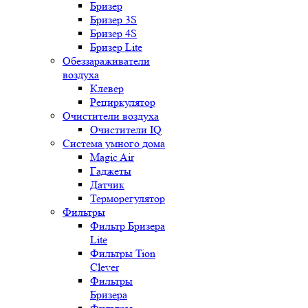
Бризер
Бризер 3S
Бризер 4S
Бризер Lite
Обеззараживатели
воздуха
Клевер
Рециркулятор
Очистители воздуха
Очистители IQ
Система умного дома
Magic Air
Гаджеты
Датчик
Терморегулятор
Фильтры
Фильтр Бризера
Lite
Фильтры Tion
Clever
Фильтры
Бризера