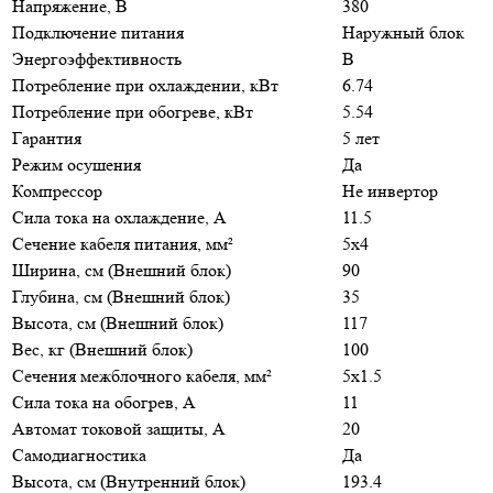
Напряжение, В
380
Подключение питания
Наружный блок
Энергоэффективность
B
Потребление при охлаждении, кВт
6.74
Потребление при обогреве, кВт
5.54
Гарантия
5 лет
Режим осушения
Да
Компрессор
Не инвертор
Сила тока на охлаждение, А
11.5
Сечение кабеля питания, мм²
5x4
Ширина, см (Внешний блок)
90
Глубина, см (Внешний блок)
35
Высота, см (Внешний блок)
117
Вес, кг (Внешний блок)
100
Сечения межблочного кабеля, мм²
5x1.5
Сила тока на обогрев, А
11
Автомат токовой защиты, А
20
Самодиагностика
Да
Высота, см (Внутренний блок)
193.4