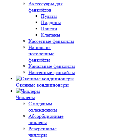
Аксессуары для
фанкойлов
Пульты
Поддоны
Панели
Клапаны
Кассетные фанкойлы
Напольно-
потолочные
фанкойлы
Канальные фанкойлы
Настенные фанкойлы
Оконные кондиционеры
Чиллеры
С водяным
охлаждением
Абсорбционные
чиллеры
Реверсивные
чиллеры