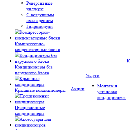
Реверсивные
чиллеры
С воздушным
охлаждением
Гидромодули
Компрессорно-
конденсаторные блоки
К
Кондиционеры без
наружного блока
Услуги
Монтаж и
Акции
Крышные кондиционеры
установка
кондиционера
Прецизионные
кондиционеры