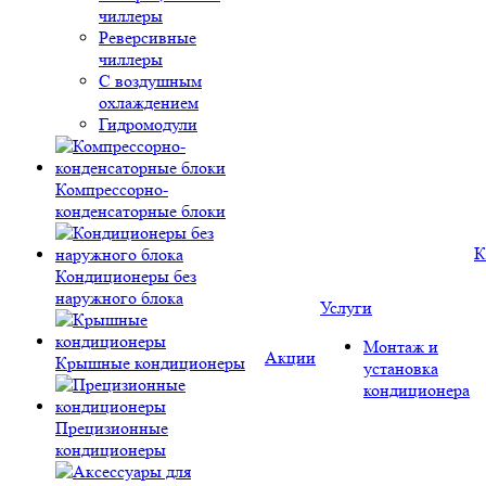
чиллеры
Реверсивные
чиллеры
С воздушным
охлаждением
Гидромодули
Компрессорно-
конденсаторные блоки
К
Кондиционеры без
наружного блока
Услуги
Монтаж и
Акции
Крышные кондиционеры
установка
кондиционера
Прецизионные
кондиционеры