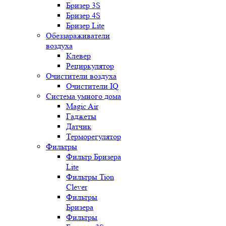
Бризер 3S
Бризер 4S
Бризер Lite
Обеззараживатели
воздуха
Клевер
Рециркулятор
Очистители воздуха
Очистители IQ
Система умного дома
Magic Air
Гаджеты
Датчик
Терморегулятор
Фильтры
Фильтр Бризера
Lite
Фильтры Tion
Clever
Фильтры
Бризера
Фильтры