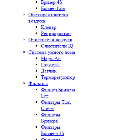
Бризер 4S
Бризер Lite
Обеззараживатели
воздуха
Клевер
Рециркулятор
Очистители воздуха
Очистители IQ
Система умного дома
Magic Air
Гаджеты
Датчик
Терморегулятор
Фильтры
Фильтр Бризера
Lite
Фильтры Tion
Clever
Фильтры
Бризера
Фильтры
Бризера 3S
Фильтры