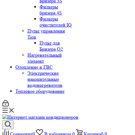
Бризера 3S
Фильтры
бризера 4S
Фильтры
очистителей IQ
Пульт управления
Tion
Пульт для
Бризера O2
Нагревательный
элемент
Отопление и ГВС
Электрические
накопительные
водонагреватели
Тепловое оборудование
Сравнение
0
В избранном
0
Корзина
0
0