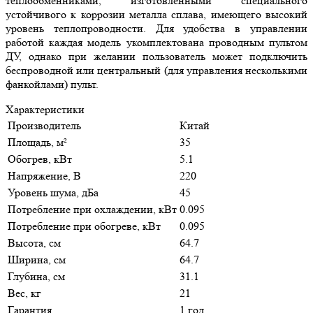
теплообменниками, изготовленными специального
устойчивого к коррозии металла сплава, имеющего высокий
уровень теплопроводности. Для удобства в управлении
работой каждая модель укомплектована проводным пультом
ДУ, однако при желании пользователь может подключить
беспроводной или центральный (для управления несколькими
фанкойлами) пульт.
Характеристики
Производитель
Китай
Площадь, м²
35
Обогрев, кВт
5.1
Напряжение, В
220
Уровень шума, дБа
45
Потребление при охлаждении, кВт
0.095
Потребление при обогреве, кВт
0.095
Высота, см
64.7
Ширина, см
64.7
Глубина, см
31.1
Вес, кг
21
Гарантия
1 год