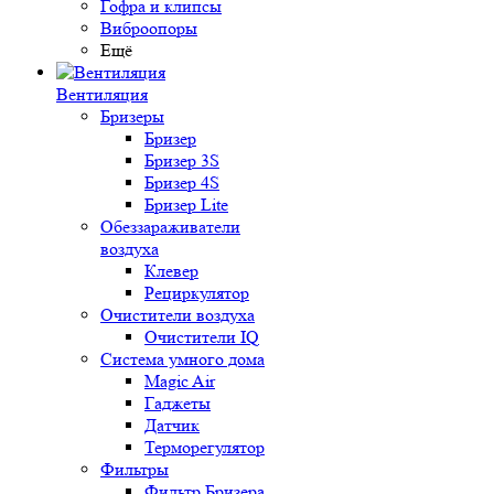
Гофра и клипсы
Виброопоры
Ещё
Вентиляция
Бризеры
Бризер
Бризер 3S
Бризер 4S
Бризер Lite
Обеззараживатели
воздуха
Клевер
Рециркулятор
Очистители воздуха
Очистители IQ
Система умного дома
Magic Air
Гаджеты
Датчик
Терморегулятор
Фильтры
Фильтр Бризера