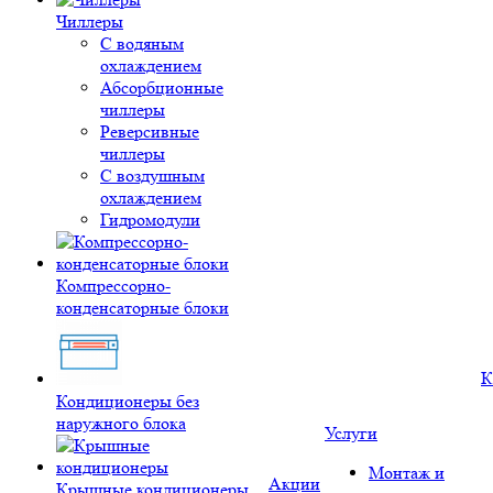
Чиллеры
С водяным
охлаждением
Абсорбционные
чиллеры
Реверсивные
чиллеры
С воздушным
охлаждением
Гидромодули
Компрессорно-
конденсаторные блоки
К
Кондиционеры без
наружного блока
Услуги
Монтаж и
Акции
Крышные кондиционеры