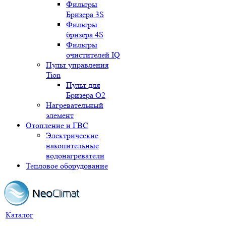
Фильтры
Бризера 3S
Фильтры
бризера 4S
Фильтры
очистителей IQ
Пульт управления
Tion
Пульт для
Бризера O2
Нагревательный
элемент
Отопление и ГВС
Электрические
накопительные
водонагреватели
Тепловое оборудование
Каталог