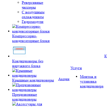
Реверсивные
чиллеры
С воздушным
охлаждением
Гидромодули
Компрессорно-
конденсаторные блоки
К
Кондиционеры без
наружного блока
Услуги
Монтаж и
Акции
Крышные кондиционеры
установка
кондиционера
Прецизионные
кондиционеры