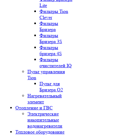
Lite
Фильтры Tion
Clever
Фильтры
Бризера
Фильтры
Бризера 3S
Фильтры
бризера 4S
Фильтры
очистителей IQ
Пульт управления
Tion
Пульт для
Бризера O2
Нагревательный
элемент
Отопление и ГВС
Электрические
накопительные
водонагреватели
Тепловое оборудование