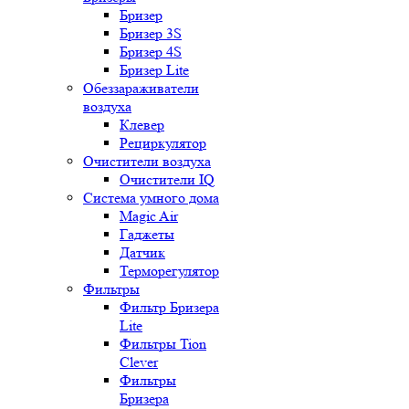
Бризер
Бризер 3S
Бризер 4S
Бризер Lite
Обеззараживатели
воздуха
Клевер
Рециркулятор
Очистители воздуха
Очистители IQ
Система умного дома
Magic Air
Гаджеты
Датчик
Терморегулятор
Фильтры
Фильтр Бризера
Lite
Фильтры Tion
Clever
Фильтры
Бризера