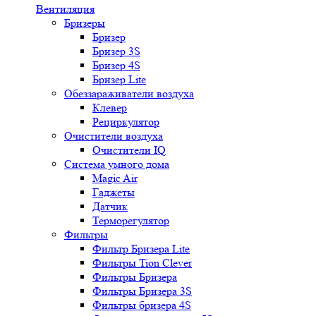
Вентиляция
Бризеры
Бризер
Бризер 3S
Бризер 4S
Бризер Lite
Обеззараживатели воздуха
Клевер
Рециркулятор
Очистители воздуха
Очистители IQ
Система умного дома
Magic Air
Гаджеты
Датчик
Терморегулятор
Фильтры
Фильтр Бризера Lite
Фильтры Tion Clever
Фильтры Бризера
Фильтры Бризера 3S
Фильтры бризера 4S