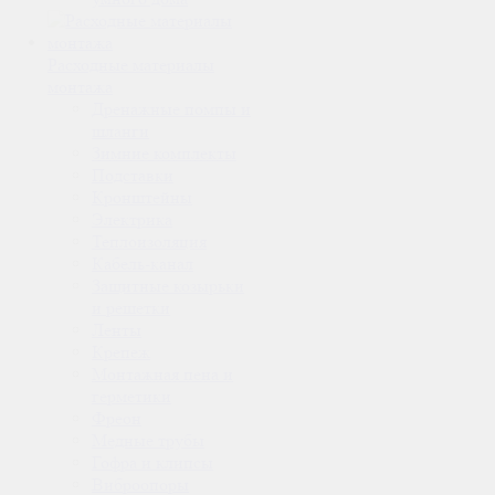
Расходные материалы
монтажа
Дренажные помпы и
шланги
Зимние комплекты
Подставки
Кронштейны
Электрика
Теплоизоляция
Кабель-канал
Защитные козырьки
и решетки
Ленты
Крепеж
Монтажная пена и
герметики
Фреон
Медные трубы
Гофра и клипсы
Виброопоры