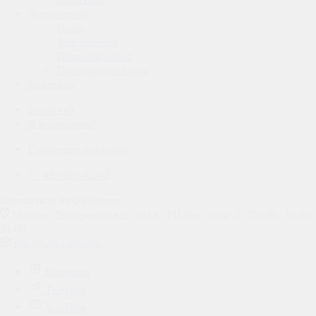
Фотогалерея
Назад
Фотогалерея
Примеры работ
Процесс установки
Контакты
Корзина
0
В избранном
0
Сравнение товаров
0
+7 495 665-02-02
Контактная информация
Москва, Дмитровское ш. 163А, ТЦ Рио, этаж -1; Пн-Вс: 10:00-
21:00
info@neo-climat.ru
Instagram
Telegram
YouTube