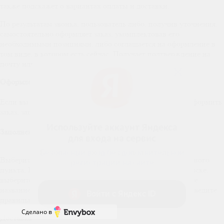
также подскажет о вариантах оплаты и доставки.
По результатам звонка, пользователь либо, получив уточнения,
самостоятельно оформляет заказ, укомплектовав его
необходимыми позициями, либо соглашается на оформление в
том виде, в котором есть сейчас. Получает подтверждение на
почту или на мобильный телефон и ждёт доставки.
Оформление заказа в стандартном режиме
Если вы уверены в выборе, то можете самостоятельно оформить
заказ, заполнив по этапам всю форму.
Заполнение адреса
Выберите из списка название вашего региона и населённого
пункта. Если вы не нашли свой населённый пункт в списке,
выберите значение «Другое местоположение» и впишите
название своего населённого пункта в графу «Город». Введите
правильный индекс.
Сделано в
Доставка