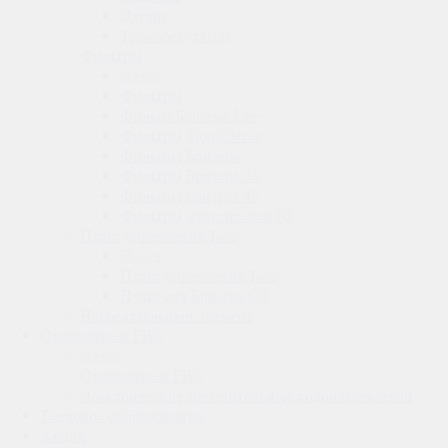
Датчик
Терморегулятор
Фильтры
Назад
Фильтры
Фильтр Бризера Lite
Фильтры Tion Clever
Фильтры Бризера
Фильтры Бризера 3S
Фильтры бризера 4S
Фильтры очистителей IQ
Пульт управления Tion
Назад
Пульт управления Tion
Пульт для Бризера O2
Нагревательный элемент
Отопление и ГВС
Назад
Отопление и ГВС
Электрические накопительные водонагреватели
Тепловое оборудование
Акции