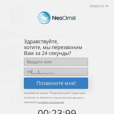
Закрыть
Instagram
Telegram
YouTube
WhatsApp
Войти
Москва, Дмитровское ш. 163А, ТЦ Рио, этаж -1; Пн-Вс: 10:00-
Здравствуйте,
21:00
хотите, мы перезвоним
+7 495 665-02-02
+7 495 665-02-02
Вам за 24 секунды?
Заказать звонок
info@neo-climat.ru
Каталог
Позвоните мне!
Нажимая на кнопку "
Позвоните мне
", я даю свое
согласие на обработку персональных данных и
Настенные кондиционеры
принимаю
условия соглашения
00
:
23
:
99