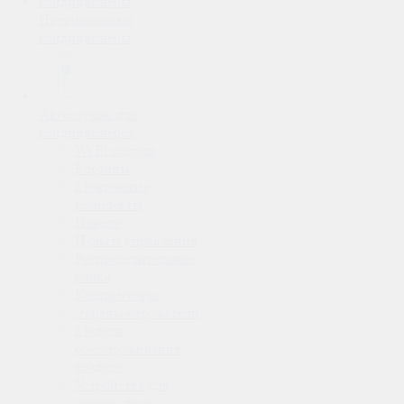
Прецизионные
кондиционеры
Аксессуары для
кондиционеров
Wi-Fi модули
Корзины
Монтажные
комплекты
Панели
Пульты управления
Распределительные
блоки
Компрессоры
Экраны-отражатели
Модули
обеззараживания
воздуха
Устройства для
умного дома