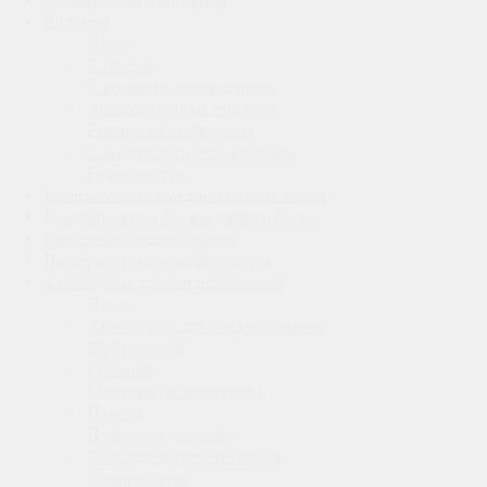
Чиллеры
Назад
Чиллеры
С водяным охлаждением
Абсорбционные чиллеры
Реверсивные чиллеры
С воздушным охлаждением
Гидромодули
Компрессорно-конденсаторные блоки
Кондиционеры без наружного блока
Крышные кондиционеры
Прецизионные кондиционеры
Аксессуары для кондиционеров
Назад
Аксессуары для кондиционеров
Wi-Fi модули
Корзины
Монтажные комплекты
Панели
Пульты управления
Распределительные блоки
Компрессоры