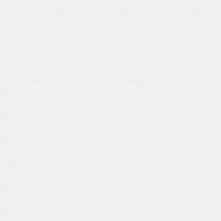
подходят для установки как в жилых, так и в общественных и
административных помещениях.
Характеристики
Производитель
Китай
Площадь, м²
35
Режим работы
Холод/тепло
Обогрев, кВт
5.4
Хладагент
R410A
Предварительный фильтр
Да
Авторестарт
Да
Пульт Д/У
Да
Ночной режим
Да
Авто режим
Да
Напряжение, В
220
Подключение питания
Наружный блок
Потребление при охлаждении, кВт
2.46
Потребление при обогреве, кВт
2.27