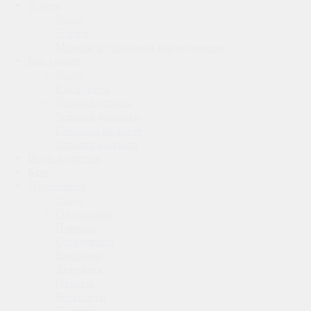
Услуги
Назад
Услуги
Монтаж и установка кондиционера
Как купить
Назад
Как купить
Условия оплаты
Условия доставки
Гарантия на товар
Условия возврата
Производители
Блог
О компании
Назад
О компании
Новости
Сотрудники
Вакансии
Лицензии
Отзывы
Реквизиты
Политика