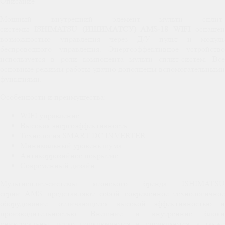
Описание
Мощный внутренний элемент мульти сплит-
системы
ISHIMATSU (ИШИМАТСУ) AMS-18 WIFI
оснаще
возможностью управления через Д/У пульт и модуль
беспроводного управления. Энергоэффективное устройство
используется в роли компонента мульти сплит-систем. Все
основные режимы работы удачно дополнены вспомогательными
функциями.
Особенности и преимущества:
WIFI управление
Высокая энергоэффективность
Технология SMART DC INVERTER
Минимальный уровень шума
Антикоррозийное покрытие
Современный дизайн
Мультисплит-системы японского бренда ISHIMATSU
серии AMS представляют собой современное технологичное
оборудование, отличающееся высокой эффективностью и
производительностью. Внешние и внутренние блоки
универсальны, легко подключаются и управляются, а также