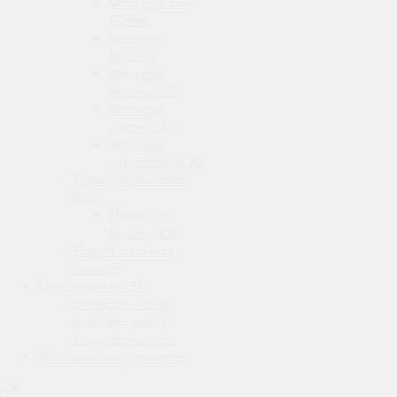
Фильтры Tion
Clever
Фильтры
Бризера
Фильтры
Бризера 3S
Фильтры
бризера 4S
Фильтры
очистителей IQ
Пульт управления
Tion
Пульт для
Бризера O2
Нагревательный
элемент
Отопление и ГВС
Электрические
накопительные
водонагреватели
Тепловое оборудование