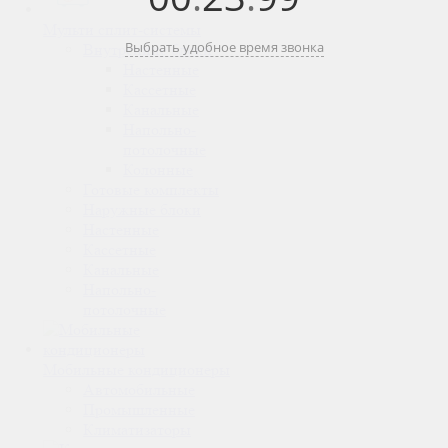
Мульти сплит-системы
Выбрать удобное время звонка
Внутренние блоки
Настенные
Кассетные
Канальные
Напольно-
потолочные
Колонные
Готовые комплекты
Наружные блоки
Настенные
Кассетные
Канальные
Напольно-
потолочные
Мобильные кондиционеры
Автомобильные
Промышленные
Климатизаторы