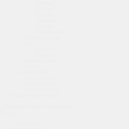
Фильтры
Бризера 3S
Фильтры
бризера 4S
Фильтры
очистителей IQ
Пульт управления
Tion
Пульт для
Бризера O2
Нагревательный
элемент
Отопление и ГВС
Электрические
накопительные
водонагреватели
Тепловое оборудование
Каталог