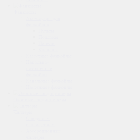
Фанкойлы
Аксессуары для
фанкойлов
Пульты
Поддоны
Панели
Клапаны
Кассетные фанкойлы
Напольно-
потолочные
фанкойлы
Канальные фанкойлы
Настенные фанкойлы
Оконные кондиционеры
Чиллеры
С водяным
охлаждением
Абсорбционные
чиллеры