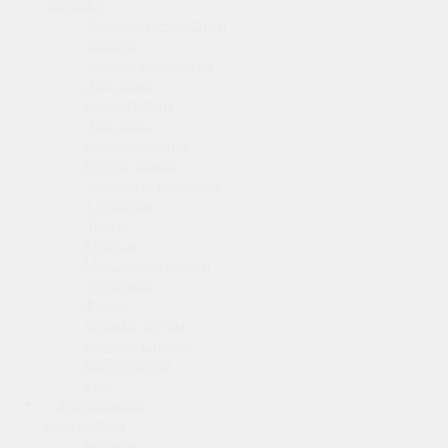
монтажа
Дренажные помпы и
шланги
Зимние комплекты
Подставки
Кронштейны
Электрика
Теплоизоляция
Кабель-канал
Защитные козырьки
и решетки
Ленты
Крепеж
Монтажная пена и
герметики
Фреон
Медные трубы
Гофра и клипсы
Виброопоры
Ещё
Вентиляция
Бризеры