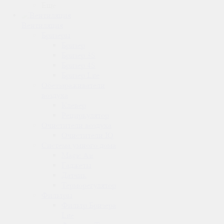
Ещё
Вентиляция
Бризеры
Бризер
Бризер 3S
Бризер 4S
Бризер Lite
Обеззараживатели
воздуха
Клевер
Рециркулятор
Очистители воздуха
Очистители IQ
Система умного дома
Magic Air
Гаджеты
Датчик
Терморегулятор
Фильтры
Фильтр Бризера
Lite