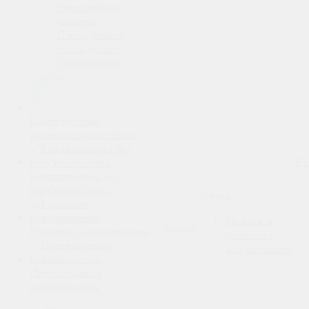
Реверсивные
чиллеры
С воздушным
охлаждением
Гидромодули
Компрессорно-
конденсаторные блоки
Ка
Кондиционеры без
наружного блока
Услуги
Монтаж и
Акции
Крышные кондиционеры
установка
кондиционера
Прецизионные
кондиционеры