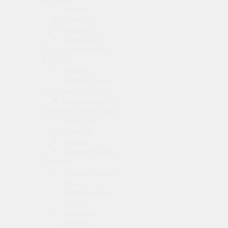
Бризер
Бризер 3S
Бризер 4S
Бризер Lite
Обеззараживатели
воздуха
Клевер
Рециркулятор
Очистители воздуха
Очистители IQ
Система умного дома
Magic Air
Гаджеты
Датчик
Терморегулятор
Фильтры
Фильтр Бризера
Lite
Фильтры Tion
Clever
Фильтры
Бризера