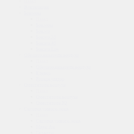
Назад
Вентиляция
Бризеры
Назад
Бризеры
Бризер
Бризер 3S
Бризер 4S
Бризер Lite
Обеззараживатели воздуха
Назад
Обеззараживатели воздуха
Клевер
Рециркулятор
Очистители воздуха
Назад
Очистители воздуха
Очистители IQ
Система умного дома
Назад
Система умного дома
Magic Air
Гаджеты