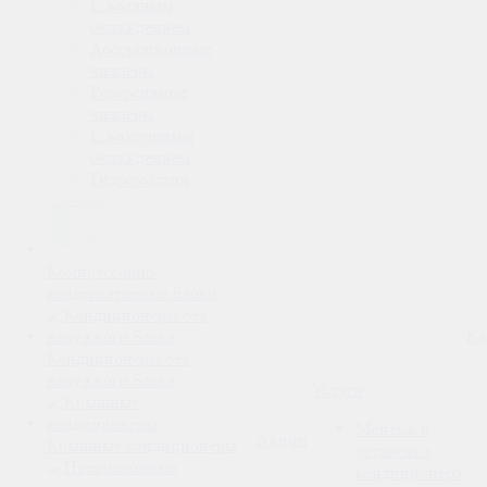
С водяным
охлаждением
Абсорбционные
чиллеры
Реверсивные
чиллеры
С воздушным
охлаждением
Гидромодули
Компрессорно-
конденсаторные блоки
Ка
Кондиционеры без
наружного блока
Услуги
Монтаж и
Акции
Крышные кондиционеры
установка
кондиционера