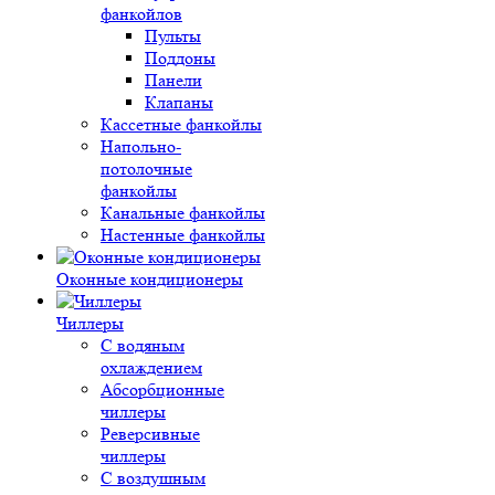
фанкойлов
Пульты
Поддоны
Панели
Клапаны
Кассетные фанкойлы
Напольно-
потолочные
фанкойлы
Канальные фанкойлы
Настенные фанкойлы
Оконные кондиционеры
Чиллеры
С водяным
охлаждением
Абсорбционные
чиллеры
Реверсивные
чиллеры
С воздушным