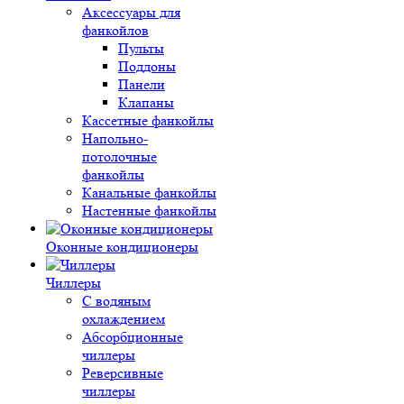
Аксессуары для
фанкойлов
Пульты
Поддоны
Панели
Клапаны
Кассетные фанкойлы
Напольно-
потолочные
фанкойлы
Канальные фанкойлы
Настенные фанкойлы
Оконные кондиционеры
Чиллеры
С водяным
охлаждением
Абсорбционные
чиллеры
Реверсивные
чиллеры