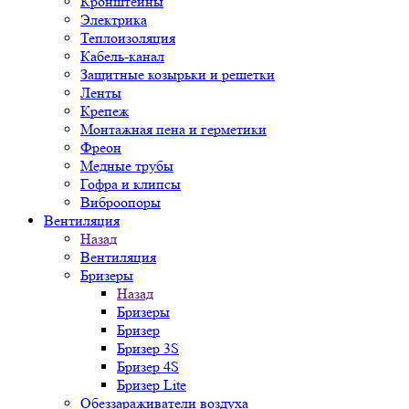
Кронштейны
Электрика
Теплоизоляция
Кабель-канал
Защитные козырьки и решетки
Ленты
Крепеж
Монтажная пена и герметики
Фреон
Медные трубы
Гофра и клипсы
Виброопоры
Вентиляция
Назад
Вентиляция
Бризеры
Назад
Бризеры
Бризер
Бризер 3S
Бризер 4S
Бризер Lite
Обеззараживатели воздуха