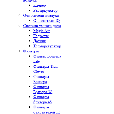
воздуха
Клевер
Рециркулятор
Очистители воздуха
Очистители IQ
Система умного дома
Magic Air
Гаджеты
Датчик
Терморегулятор
Фильтры
Фильтр Бризера
Lite
Фильтры Tion
Clever
Фильтры
Бризера
Фильтры
Бризера 3S
Фильтры
бризера 4S
Фильтры
очистителей IQ