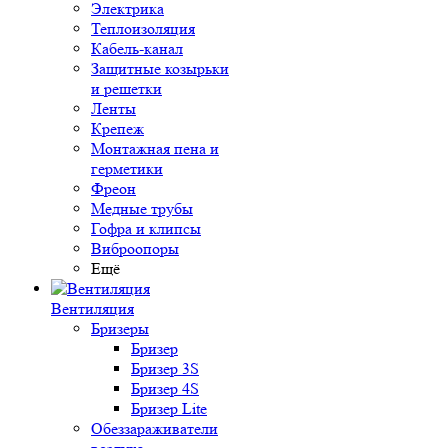
Электрика
Теплоизоляция
Кабель-канал
Защитные козырьки
и решетки
Ленты
Крепеж
Монтажная пена и
герметики
Фреон
Медные трубы
Гофра и клипсы
Виброопоры
Ещё
Вентиляция
Бризеры
Бризер
Бризер 3S
Бризер 4S
Бризер Lite
Обеззараживатели