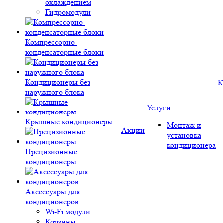
охлаждением
Гидромодули
Компрессорно-
конденсаторные блоки
Кондиционеры без
К
наружного блока
Услуги
Крышные кондиционеры
Монтаж и
Акции
установка
кондиционера
Прецизионные
кондиционеры
Аксессуары для
кондиционеров
Wi-Fi модули
Корзины