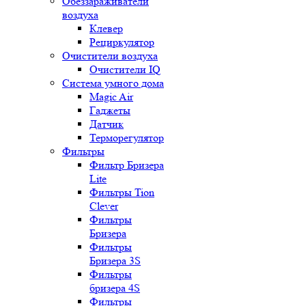
Обеззараживатели
воздуха
Клевер
Рециркулятор
Очистители воздуха
Очистители IQ
Система умного дома
Magic Air
Гаджеты
Датчик
Терморегулятор
Фильтры
Фильтр Бризера
Lite
Фильтры Tion
Clever
Фильтры
Бризера
Фильтры
Бризера 3S
Фильтры
бризера 4S
Фильтры