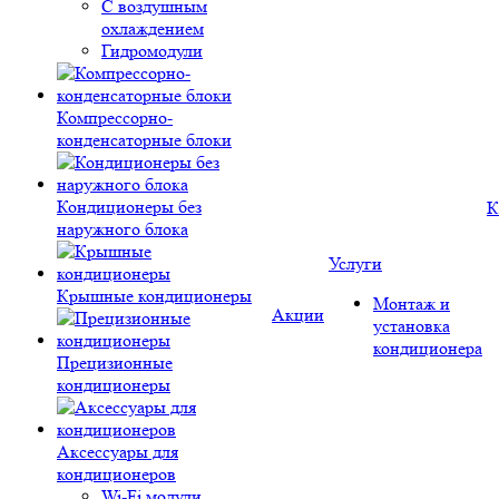
С воздушным
охлаждением
Гидромодули
Компрессорно-
конденсаторные блоки
Кондиционеры без
К
наружного блока
Услуги
Крышные кондиционеры
Монтаж и
Акции
установка
кондиционера
Прецизионные
кондиционеры
Аксессуары для
кондиционеров
Wi-Fi модули