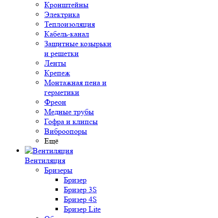
Кронштейны
Электрика
Теплоизоляция
Кабель-канал
Защитные козырьки
и решетки
Ленты
Крепеж
Монтажная пена и
герметики
Фреон
Медные трубы
Гофра и клипсы
Виброопоры
Ещё
Вентиляция
Бризеры
Бризер
Бризер 3S
Бризер 4S
Бризер Lite