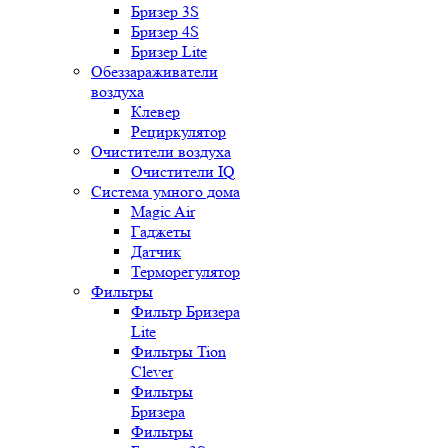
Бризер 3S
Бризер 4S
Бризер Lite
Обеззараживатели
воздуха
Клевер
Рециркулятор
Очистители воздуха
Очистители IQ
Система умного дома
Magic Air
Гаджеты
Датчик
Терморегулятор
Фильтры
Фильтр Бризера
Lite
Фильтры Tion
Clever
Фильтры
Бризера
Фильтры