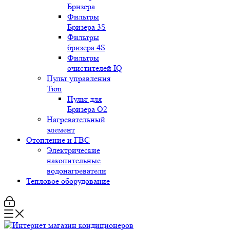
Бризера
Фильтры
Бризера 3S
Фильтры
бризера 4S
Фильтры
очистителей IQ
Пульт управления
Tion
Пульт для
Бризера O2
Нагревательный
элемент
Отопление и ГВС
Электрические
накопительные
водонагреватели
Тепловое оборудование