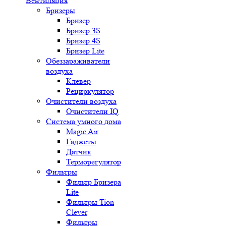
Вентиляция
Бризеры
Бризер
Бризер 3S
Бризер 4S
Бризер Lite
Обеззараживатели
воздуха
Клевер
Рециркулятор
Очистители воздуха
Очистители IQ
Система умного дома
Magic Air
Гаджеты
Датчик
Терморегулятор
Фильтры
Фильтр Бризера
Lite
Фильтры Tion
Clever
Фильтры