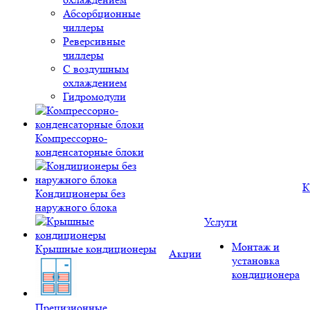
Абсорбционные
чиллеры
Реверсивные
чиллеры
С воздушным
охлаждением
Гидромодули
Компрессорно-
конденсаторные блоки
К
Кондиционеры без
наружного блока
Услуги
Монтаж и
Крышные кондиционеры
Акции
установка
кондиционера
Прецизионные