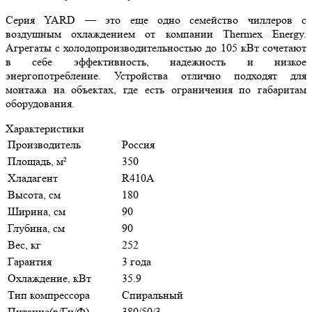
Серия YARD — это еще одно семейство чиллеров с
воздушным охлаждением от компании Thermex Energy.
Агрегаты с холодопроизводительностью до 105 кВт сочетают
в себе эффективность, надежность и низкое
энергопотребление. Устройства отлично подходят для
монтажа на объектах, где есть ограничения по габаритам
оборудования.
Характеристики
Производитель
Россия
Площадь, м²
350
Хладагент
R410A
Высота, см
180
Ширина, см
90
Глубина, см
90
Вес, кг
252
Гарантия
3 года
Охлаждение, кВт
35.9
Тип компрессора
Спиральный
Питание(в/Гц/Ф)
380/50/3