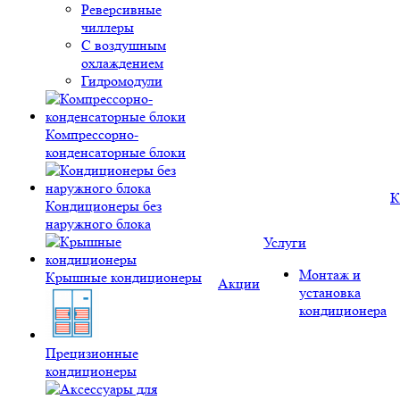
Реверсивные
чиллеры
С воздушным
охлаждением
Гидромодули
Компрессорно-
конденсаторные блоки
К
Кондиционеры без
наружного блока
Услуги
Монтаж и
Крышные кондиционеры
Акции
установка
кондиционера
Прецизионные
кондиционеры