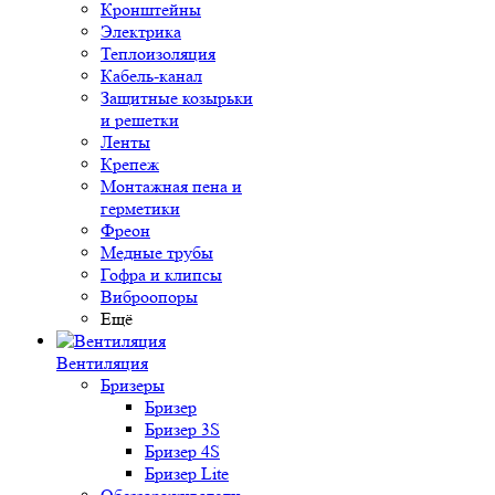
Кронштейны
Электрика
Теплоизоляция
Кабель-канал
Защитные козырьки
и решетки
Ленты
Крепеж
Монтажная пена и
герметики
Фреон
Медные трубы
Гофра и клипсы
Виброопоры
Ещё
Вентиляция
Бризеры
Бризер
Бризер 3S
Бризер 4S
Бризер Lite