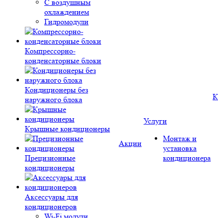
С воздушным
охлаждением
Гидромодули
Компрессорно-
конденсаторные блоки
Кондиционеры без
К
наружного блока
Услуги
Крышные кондиционеры
Монтаж и
Акции
установка
Прецизионные
кондиционера
кондиционеры
Аксессуары для
кондиционеров
Wi-Fi модули