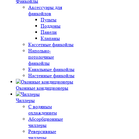
Фанкойлы
Аксессуары для
фанкойлов
Пульты
Поддоны
Панели
Клапаны
Кассетные фанкойлы
Напольно-
потолочные
фанкойлы
Канальные фанкойлы
Настенные фанкойлы
Оконные кондиционеры
Чиллеры
С водяным
охлаждением
Абсорбционные
чиллеры
Реверсивные
чиллеры