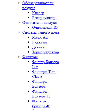
Обеззараживатели
воздуха
Клевер
Рециркулятор
Очистители воздуха
Очистители IQ
Система умного дома
Magic Air
Гаджеты
Датчик
Терморегулятор
Фильтры
Фильтр Бризера
Lite
Фильтры Tion
Clever
Фильтры
Бризера
Фильтры
Бризера 3S
Фильтры
бризера 4S