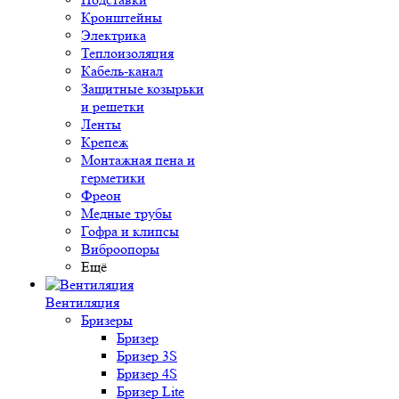
Кронштейны
Электрика
Теплоизоляция
Кабель-канал
Защитные козырьки
и решетки
Ленты
Крепеж
Монтажная пена и
герметики
Фреон
Медные трубы
Гофра и клипсы
Виброопоры
Ещё
Вентиляция
Бризеры
Бризер
Бризер 3S
Бризер 4S
Бризер Lite