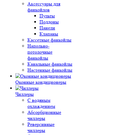
Аксессуары для
фанкойлов
Пульты
Поддоны
Панели
Клапаны
Кассетные фанкойлы
Напольно-
потолочные
фанкойлы
Канальные фанкойлы
Настенные фанкойлы
Оконные кондиционеры
Чиллеры
С водяным
охлаждением
Абсорбционные
чиллеры
Реверсивные
чиллеры