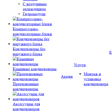
С воздушным
охлаждением
Гидромодули
Компрессорно-
конденсаторные блоки
Кондиционеры без
К
наружного блока
Услуги
Крышные кондиционеры
Монтаж и
Акции
установка
Прецизионные
кондиционера
кондиционеры
Аксессуары для
кондиционеров