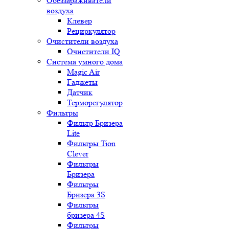
Обеззараживатели
воздуха
Клевер
Рециркулятор
Очистители воздуха
Очистители IQ
Система умного дома
Magic Air
Гаджеты
Датчик
Терморегулятор
Фильтры
Фильтр Бризера
Lite
Фильтры Tion
Clever
Фильтры
Бризера
Фильтры
Бризера 3S
Фильтры
бризера 4S
Фильтры