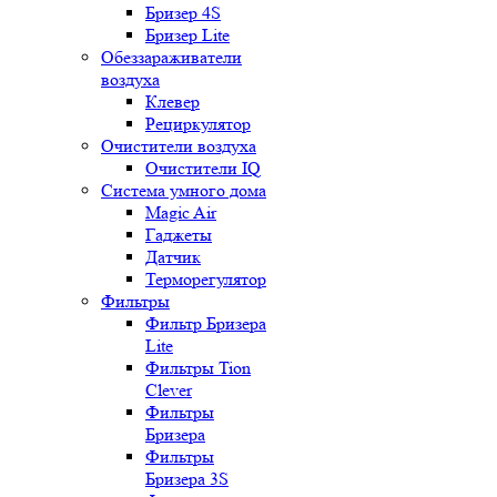
Бризер 4S
Бризер Lite
Обеззараживатели
воздуха
Клевер
Рециркулятор
Очистители воздуха
Очистители IQ
Система умного дома
Magic Air
Гаджеты
Датчик
Терморегулятор
Фильтры
Фильтр Бризера
Lite
Фильтры Tion
Clever
Фильтры
Бризера
Фильтры
Бризера 3S