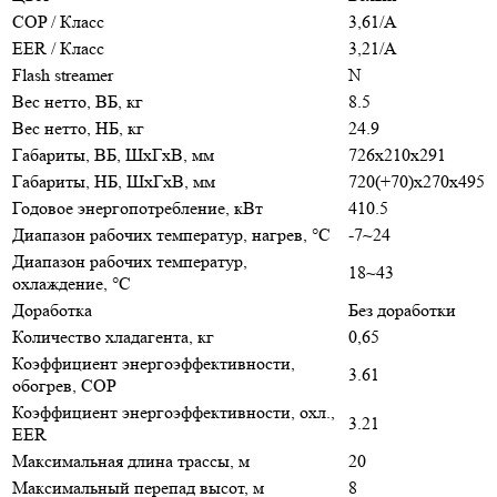
COP / Класс
3,61/A
EER / Класс
3,21/A
Flash streamer
N
Вес нетто, ВБ, кг
8.5
Вес нетто, НБ, кг
24.9
Габариты, ВБ, ШхГхВ, мм
726x210x291
Габариты, НБ, ШхГхВ, мм
720(+70)x270x495
Годовое энергопотребление, кВт
410.5
Диапазон рабочих температур, нагрев, °C
-7~24
Диапазон рабочих температур,
18~43
охлаждение, °C
Доработка
Без доработки
Количество хладагента, кг
0,65
Коэффициент энергоэффективности,
3.61
обогрев, COP
Коэффициент энергоэффективности, охл.,
3.21
EER
Максимальная длина трассы, м
20
Максимальный перепад высот, м
8