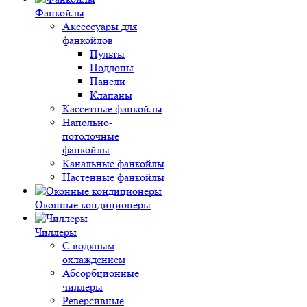
Фанкойлы
Аксессуары для
фанкойлов
Пульты
Поддоны
Панели
Клапаны
Кассетные фанкойлы
Напольно-
потолочные
фанкойлы
Канальные фанкойлы
Настенные фанкойлы
Оконные кондиционеры
Чиллеры
С водяным
охлаждением
Абсорбционные
чиллеры
Реверсивные