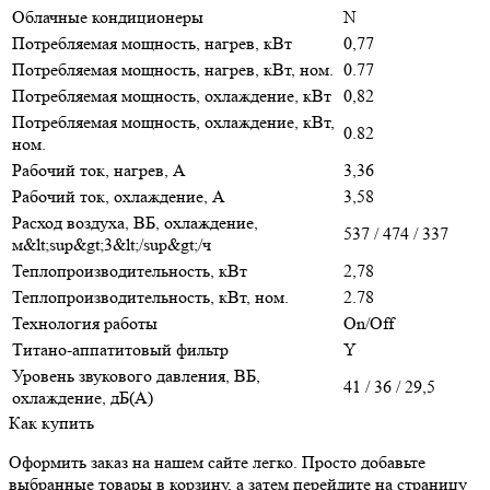
Облачные кондиционеры
N
Потребляемая мощность, нагрев, кВт
0,77
Потребляемая мощность, нагрев, кВт, ном.
0.77
Потребляемая мощность, охлаждение, кВт
0,82
Потребляемая мощность, охлаждение, кВт,
0.82
ном.
Рабочий ток, нагрев, А
3,36
Рабочий ток, охлаждение, А
3,58
Расход воздуха, ВБ, охлаждение,
537 / 474 / 337
м&lt;sup&gt;3&lt;/sup&gt;/ч
Теплопроизводительность, кВт
2,78
Теплопроизводительность, кВт, ном.
2.78
Технология работы
On/Off
Титано-аппатитовый фильтр
Y
Уровень звукового давления, ВБ,
41 / 36 / 29,5
охлаждение, дБ(А)
Как купить
Оформить заказ на нашем сайте легко. Просто добавьте
выбранные товары в корзину, а затем перейдите на страницу