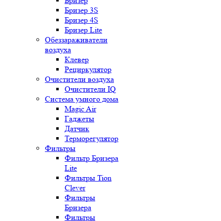
Бризер
Бризер 3S
Бризер 4S
Бризер Lite
Обеззараживатели
воздуха
Клевер
Рециркулятор
Очистители воздуха
Очистители IQ
Система умного дома
Magic Air
Гаджеты
Датчик
Терморегулятор
Фильтры
Фильтр Бризера
Lite
Фильтры Tion
Clever
Фильтры
Бризера
Фильтры