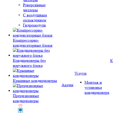
Реверсивные
чиллеры
С воздушным
охлаждением
Гидромодули
Компрессорно-
конденсаторные блоки
Кондиционеры без
К
наружного блока
Услуги
Крышные кондиционеры
Монтаж и
Акции
установка
кондиционера
Прецизионные
кондиционеры