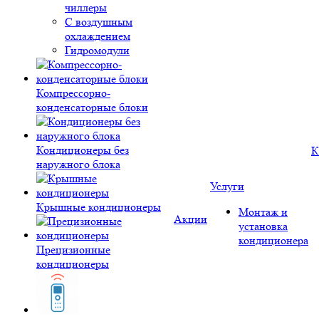
чиллеры
С воздушным
охлаждением
Гидромодули
Компрессорно-
конденсаторные блоки
Кондиционеры без
К
наружного блока
Услуги
Крышные кондиционеры
Монтаж и
Акции
установка
кондиционера
Прецизионные
кондиционеры