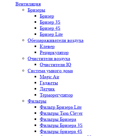
Вентиляция
Бризеры
Бризер
Бризер 3S
Бризер 4S
Бризер Lite
Обеззараживатели воздуха
Клевер
Рециркулятор
Очистители воздуха
Очистители IQ
Система умного дома
Magic Air
Гаджеты
Датчик
Терморегулятор
Фильтры
Фильтр Бризера Lite
Фильтры Tion Clever
Фильтры Бризера
Фильтры Бризера 3S
Фильтры бризера 4S