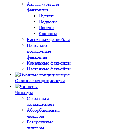
Аксессуары для
фанкойлов
Пульты
Поддоны
Панели
Клапаны
Кассетные фанкойлы
Напольно-
потолочные
фанкойлы
Канальные фанкойлы
Настенные фанкойлы
Оконные кондиционеры
Чиллеры
С водяным
охлаждением
Абсорбционные
чиллеры
Реверсивные
чиллеры