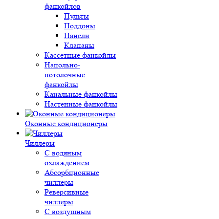
фанкойлов
Пульты
Поддоны
Панели
Клапаны
Кассетные фанкойлы
Напольно-
потолочные
фанкойлы
Канальные фанкойлы
Настенные фанкойлы
Оконные кондиционеры
Чиллеры
С водяным
охлаждением
Абсорбционные
чиллеры
Реверсивные
чиллеры
С воздушным