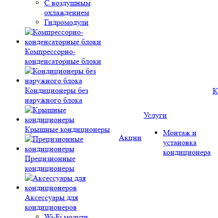
С воздушным
охлаждением
Гидромодули
Компрессорно-
конденсаторные блоки
Кондиционеры без
К
наружного блока
Услуги
Крышные кондиционеры
Монтаж и
Акции
установка
кондиционера
Прецизионные
кондиционеры
Аксессуары для
кондиционеров
Wi-Fi модули