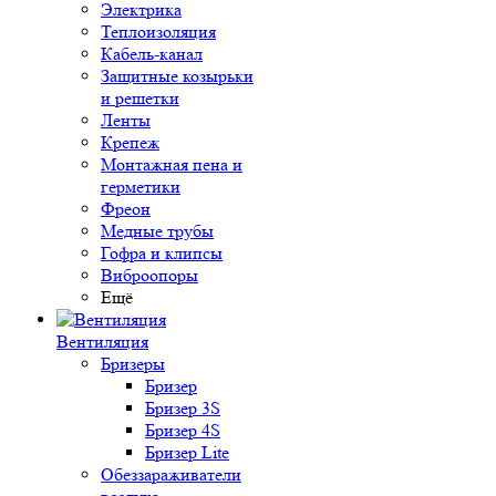
Электрика
Теплоизоляция
Кабель-канал
Защитные козырьки
и решетки
Ленты
Крепеж
Монтажная пена и
герметики
Фреон
Медные трубы
Гофра и клипсы
Виброопоры
Ещё
Вентиляция
Бризеры
Бризер
Бризер 3S
Бризер 4S
Бризер Lite
Обеззараживатели