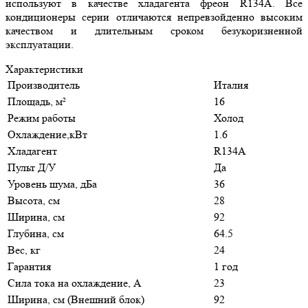
используют в качестве хладагента фреон R134A. Все
кондиционеры серии отличаются непревзойденно высоким
качеством и длительным сроком безукоризненной
эксплуатации.
Характеристики
Производитель
Италия
Площадь, м²
16
Режим работы
Холод
Охлаждение,кВт
1.6
Хладагент
R134A
Пульт Д/У
Да
Уровень шума, дБа
36
Высота, см
28
Ширина, см
92
Глубина, см
64.5
Вес, кг
24
Гарантия
1 год
Сила тока на охлаждение, А
23
Ширина, см (Внешний блок)
92