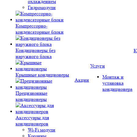
охлаждением
Гидромодули
Компрессорно-
конденсаторные блоки
Кондиционеры без
К
наружного блока
Услуги
Крышные кондиционеры
Монтаж и
Акции
установка
кондиционера
Прецизионные
кондиционеры
Аксессуары для
кондиционеров
Wi-Fi модули
Корзины