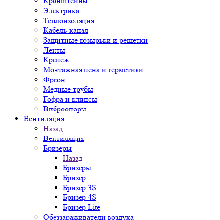
Кронштейны
Электрика
Теплоизоляция
Кабель-канал
Защитные козырьки и решетки
Ленты
Крепеж
Монтажная пена и герметики
Фреон
Медные трубы
Гофра и клипсы
Виброопоры
Вентиляция
Назад
Вентиляция
Бризеры
Назад
Бризеры
Бризер
Бризер 3S
Бризер 4S
Бризер Lite
Обеззараживатели воздуха