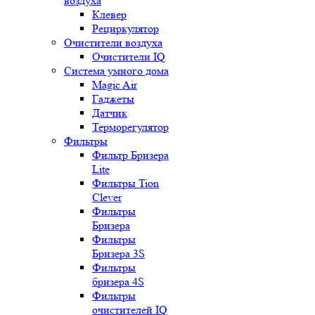
воздуха
Клевер
Рециркулятор
Очистители воздуха
Очистители IQ
Система умного дома
Magic Air
Гаджеты
Датчик
Терморегулятор
Фильтры
Фильтр Бризера
Lite
Фильтры Tion
Clever
Фильтры
Бризера
Фильтры
Бризера 3S
Фильтры
бризера 4S
Фильтры
очистителей IQ