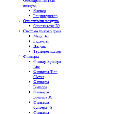
Обеззараживатели
воздуха
Клевер
Рециркулятор
Очистители воздуха
Очистители IQ
Система умного дома
Magic Air
Гаджеты
Датчик
Терморегулятор
Фильтры
Фильтр Бризера
Lite
Фильтры Tion
Clever
Фильтры
Бризера
Фильтры
Бризера 3S
Фильтры
бризера 4S
Фильтры