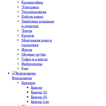
Кронштейны
Электрика
Теплоизоляция
Кабель-канал
Защитные козырьки
и решетки
Ленты
Крепеж
Монтажная пена и
герметики
Фреон
Медные трубы
Гофра и клипсы
Виброопоры
Ещё
Вентиляция
Бризеры
Бризер
Бризер 3S
Бризер 4S
Бризер Lite