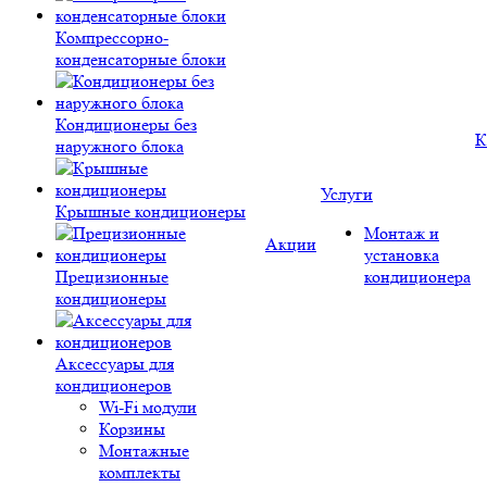
Компрессорно-
конденсаторные блоки
Кондиционеры без
К
наружного блока
Услуги
Крышные кондиционеры
Монтаж и
Акции
установка
Прецизионные
кондиционера
кондиционеры
Аксессуары для
кондиционеров
Wi-Fi модули
Корзины
Монтажные
комплекты