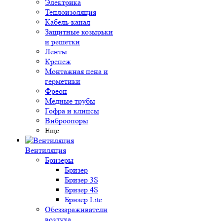
Электрика
Теплоизоляция
Кабель-канал
Защитные козырьки
и решетки
Ленты
Крепеж
Монтажная пена и
герметики
Фреон
Медные трубы
Гофра и клипсы
Виброопоры
Ещё
Вентиляция
Бризеры
Бризер
Бризер 3S
Бризер 4S
Бризер Lite
Обеззараживатели
воздуха