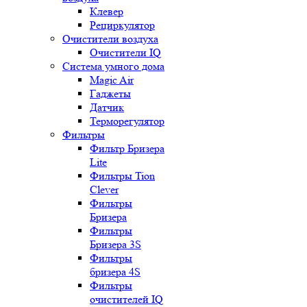
Клевер
Рециркулятор
Очистители воздуха
Очистители IQ
Система умного дома
Magic Air
Гаджеты
Датчик
Терморегулятор
Фильтры
Фильтр Бризера
Lite
Фильтры Tion
Clever
Фильтры
Бризера
Фильтры
Бризера 3S
Фильтры
бризера 4S
Фильтры
очистителей IQ