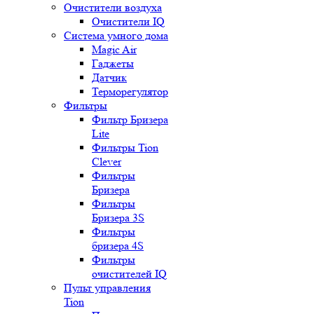
Очистители воздуха
Очистители IQ
Система умного дома
Magic Air
Гаджеты
Датчик
Терморегулятор
Фильтры
Фильтр Бризера
Lite
Фильтры Tion
Clever
Фильтры
Бризера
Фильтры
Бризера 3S
Фильтры
бризера 4S
Фильтры
очистителей IQ
Пульт управления
Tion