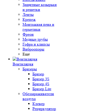
Защитные козырьки
и решетки
Ленты
Крепеж
Монтажная пена и
герметики
Фреон
Медные трубы
Гофра и клипсы
Виброопоры
Ещё
Вентиляция
Бризеры
Бризер
Бризер 3S
Бризер 4S
Бризер Lite
Обеззараживатели
воздуха
Клевер
Рециркулятор