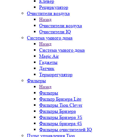
Клевер
Рециркулятор
Очистители воздуха
Назад
Очистители воздуха
Очистители IQ
Система умного дома
Назад
Система умного дома
Magic Air
Гаджеты
Датчик
Терморегулятор
Фильтры
Назад
Фильтры
Фильтр Бризера Lite
Фильтры Tion Clever
Фильтры Бризера
Фильтры Бризера 3S
Фильтры бризера 4S
Фильтры очистителей IQ
Пульт управления Tion