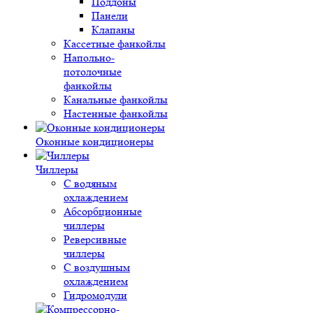
Поддоны
Панели
Клапаны
Кассетные фанкойлы
Напольно-
потолочные
фанкойлы
Канальные фанкойлы
Настенные фанкойлы
Оконные кондиционеры
Чиллеры
С водяным
охлаждением
Абсорбционные
чиллеры
Реверсивные
чиллеры
С воздушным
охлаждением
Гидромодули