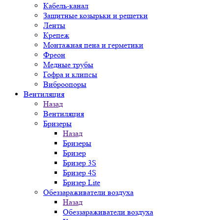
Кабель-канал
Защитные козырьки и решетки
Ленты
Крепеж
Монтажная пена и герметики
Фреон
Медные трубы
Гофра и клипсы
Виброопоры
Вентиляция
Назад
Вентиляция
Бризеры
Назад
Бризеры
Бризер
Бризер 3S
Бризер 4S
Бризер Lite
Обеззараживатели воздуха
Назад
Обеззараживатели воздуха