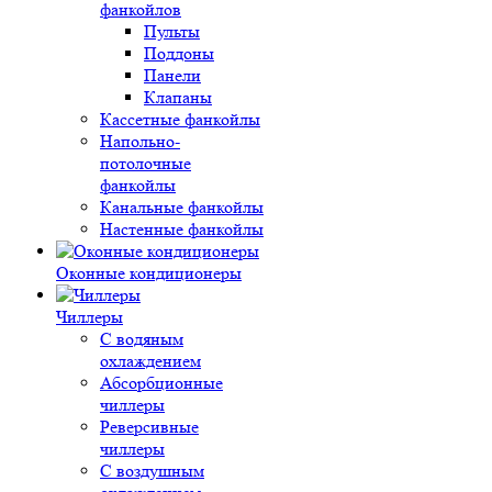
фанкойлов
Пульты
Поддоны
Панели
Клапаны
Кассетные фанкойлы
Напольно-
потолочные
фанкойлы
Канальные фанкойлы
Настенные фанкойлы
Оконные кондиционеры
Чиллеры
С водяным
охлаждением
Абсорбционные
чиллеры
Реверсивные
чиллеры
С воздушным