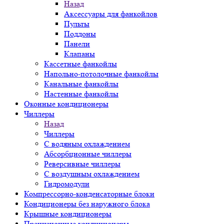
Назад
Аксессуары для фанкойлов
Пульты
Поддоны
Панели
Клапаны
Кассетные фанкойлы
Напольно-потолочные фанкойлы
Канальные фанкойлы
Настенные фанкойлы
Оконные кондиционеры
Чиллеры
Назад
Чиллеры
С водяным охлаждением
Абсорбционные чиллеры
Реверсивные чиллеры
С воздушным охлаждением
Гидромодули
Компрессорно-конденсаторные блоки
Кондиционеры без наружного блока
Крышные кондиционеры
Прецизионные кондиционеры