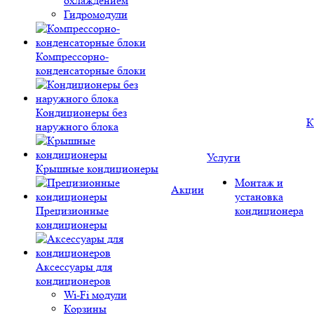
охлаждением
Гидромодули
Компрессорно-
конденсаторные блоки
Кондиционеры без
К
наружного блока
Услуги
Крышные кондиционеры
Монтаж и
Акции
установка
Прецизионные
кондиционера
кондиционеры
Аксессуары для
кондиционеров
Wi-Fi модули
Корзины