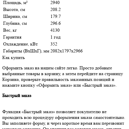
Площадь, м²
2940
Высота, см
208.2
Ширина, см
179.7
Глубина, см
296.6
Вес, кг
4130
Гарантия
1 год
Охлаждение, кВт
352
Габариты (ВxШxГ), мм
2082x1797x2966
Как купить
Оформить заказ на нашем сайте легко. Просто добавьте
выбранные товары в корзину, а затем перейдите на страницу
Корзина, проверьте правильность заказанных позиций и
нажмите кнопку «Оформить заказ» или «Быстрый заказ».
Быстрый заказ
Функция «Быстрый заказ» позволяет покупателю не
проходить всю процедуру оформления заказа самостоятельно.
Вы заполняете форму, и через короткое время вам перезвонит
менеджер магазина. Он уточнит все условия заказа, ответит