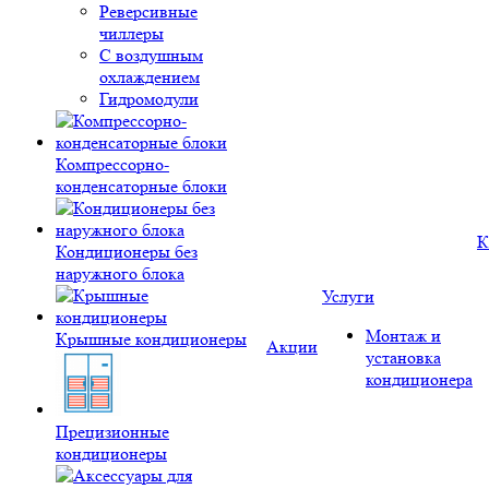
Реверсивные
чиллеры
С воздушным
охлаждением
Гидромодули
Компрессорно-
конденсаторные блоки
К
Кондиционеры без
наружного блока
Услуги
Монтаж и
Крышные кондиционеры
Акции
установка
кондиционера
Прецизионные
кондиционеры