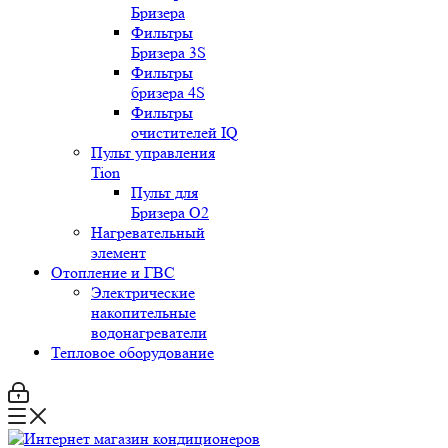
Бризера
Фильтры
Бризера 3S
Фильтры
бризера 4S
Фильтры
очистителей IQ
Пульт управления
Tion
Пульт для
Бризера O2
Нагревательный
элемент
Отопление и ГВС
Электрические
накопительные
водонагреватели
Тепловое оборудование