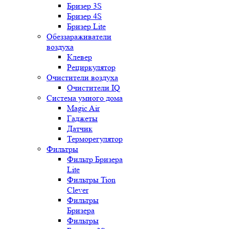
Бризер 3S
Бризер 4S
Бризер Lite
Обеззараживатели
воздуха
Клевер
Рециркулятор
Очистители воздуха
Очистители IQ
Система умного дома
Magic Air
Гаджеты
Датчик
Терморегулятор
Фильтры
Фильтр Бризера
Lite
Фильтры Tion
Clever
Фильтры
Бризера
Фильтры