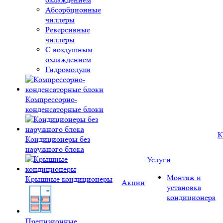
Абсорбционные
чиллеры
Реверсивные
чиллеры
С воздушным
охлаждением
Гидромодули
Компрессорно-
конденсаторные блоки
К
Кондиционеры без
наружного блока
Услуги
Монтаж и
Крышные кондиционеры
Акции
установка
кондиционера
Прецизионные