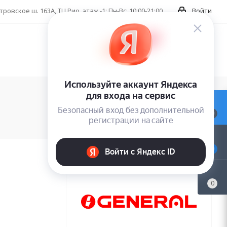
ровское ш. 163А, ТЦ Рио, этаж -1; Пн-Вс: 10:00-21:00
Войти
0
0
0