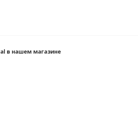
al в нашем магазине
7GALH
Проводной пульт управления General UTYRCRGZ