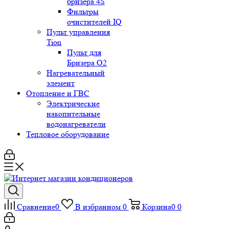
бризера 4S
Фильтры
очистителей IQ
Пульт управления
Tion
Пульт для
Бризера O2
Нагревательный
элемент
Отопление и ГВС
Электрические
накопительные
водонагреватели
Тепловое оборудование
Сравнение
0
В избранном
0
Корзина
0
0