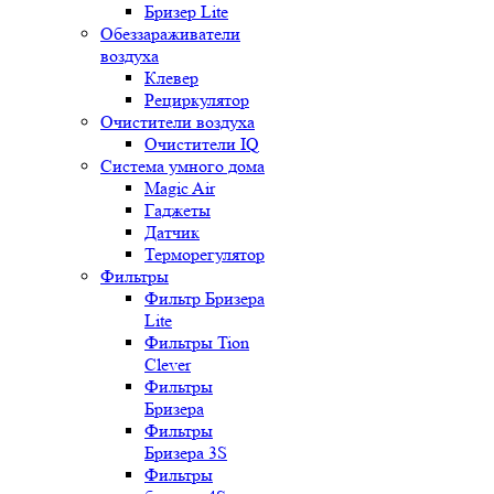
Бризер Lite
Обеззараживатели
воздуха
Клевер
Рециркулятор
Очистители воздуха
Очистители IQ
Система умного дома
Magic Air
Гаджеты
Датчик
Терморегулятор
Фильтры
Фильтр Бризера
Lite
Фильтры Tion
Clever
Фильтры
Бризера
Фильтры
Бризера 3S
Фильтры