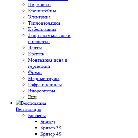
Подставки
Кронштейны
Электрика
Теплоизоляция
Кабель-канал
Защитные козырьки
и решетки
Ленты
Крепеж
Монтажная пена и
герметики
Фреон
Медные трубы
Гофра и клипсы
Виброопоры
Ещё
Вентиляция
Бризеры
Бризер
Бризер 3S
Бризер 4S