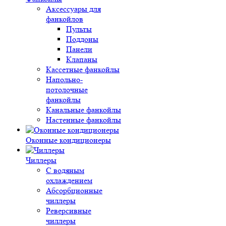
Аксессуары для
фанкойлов
Пульты
Поддоны
Панели
Клапаны
Кассетные фанкойлы
Напольно-
потолочные
фанкойлы
Канальные фанкойлы
Настенные фанкойлы
Оконные кондиционеры
Чиллеры
С водяным
охлаждением
Абсорбционные
чиллеры
Реверсивные
чиллеры