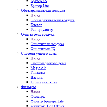
Бризер 4S
Бризер Lite
Обеззараживатели воздуха
Назад
Обеззараживатели воздуха
Клевер
Рециркулятор
Очистители воздуха
Назад
Очистители воздуха
Очистители IQ
Система умного дома
Назад
Система умного дома
Magic Air
Гаджеты
Датчик
Терморегулятор
Фильтры
Назад
Фильтры
Фильтр Бризера Lite
Фильтры Tion Clever