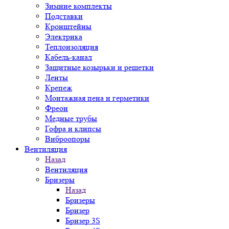
Зимние комплекты
Подставки
Кронштейны
Электрика
Теплоизоляция
Кабель-канал
Защитные козырьки и решетки
Ленты
Крепеж
Монтажная пена и герметики
Фреон
Медные трубы
Гофра и клипсы
Виброопоры
Вентиляция
Назад
Вентиляция
Бризеры
Назад
Бризеры
Бризер
Бризер 3S