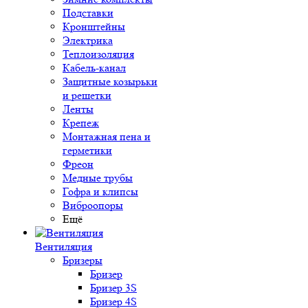
Подставки
Кронштейны
Электрика
Теплоизоляция
Кабель-канал
Защитные козырьки
и решетки
Ленты
Крепеж
Монтажная пена и
герметики
Фреон
Медные трубы
Гофра и клипсы
Виброопоры
Ещё
Вентиляция
Бризеры
Бризер
Бризер 3S
Бризер 4S