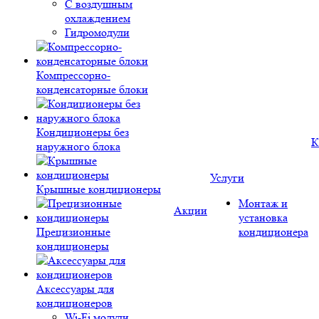
С воздушным
охлаждением
Гидромодули
Компрессорно-
конденсаторные блоки
Кондиционеры без
К
наружного блока
Услуги
Крышные кондиционеры
Монтаж и
Акции
установка
Прецизионные
кондиционера
кондиционеры
Аксессуары для
кондиционеров
Wi-Fi модули