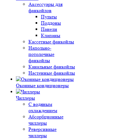
Аксессуары для
фанкойлов
Пульты
Поддоны
Панели
Клапаны
Кассетные фанкойлы
Напольно-
потолочные
фанкойлы
Канальные фанкойлы
Настенные фанкойлы
Оконные кондиционеры
Чиллеры
С водяным
охлаждением
Абсорбционные
чиллеры
Реверсивные
чиллеры