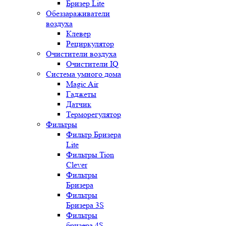
Бризер Lite
Обеззараживатели
воздуха
Клевер
Рециркулятор
Очистители воздуха
Очистители IQ
Система умного дома
Magic Air
Гаджеты
Датчик
Терморегулятор
Фильтры
Фильтр Бризера
Lite
Фильтры Tion
Clever
Фильтры
Бризера
Фильтры
Бризера 3S
Фильтры
бризера 4S