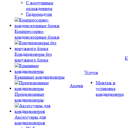
С воздушным
охлаждением
Гидромодули
Компрессорно-
конденсаторные блоки
Кондиционеры без
К
наружного блока
Услуги
Крышные кондиционеры
Монтаж и
Акции
установка
Прецизионные
кондиционера
кондиционеры
Аксессуары для
кондиционеров